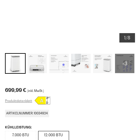
1/8
+3
699,99 €
(inkl. MwSt.)
Produktdatenblatt
ARTIKELNUMMER: 10034924
KÜHLLEISTUNG:
7.000 BTU
12.000 BTU