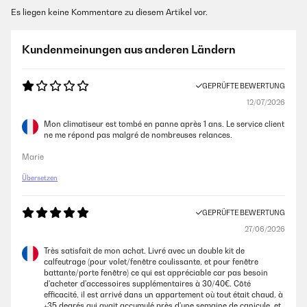
Es liegen keine Kommentare zu diesem Artikel vor.
Kundenmeinungen aus anderen Ländern
GEPRÜFTE BEWERTUNG
12/07/2026
Mon climatiseur est tombé en panne après 1 ans. Le service client
ne me répond pas malgré de nombreuses relances.
Marie
Übersetzen
GEPRÜFTE BEWERTUNG
27/06/2026
Très satisfait de mon achat. Livré avec un double kit de
calfeutrage (pour volet/fenêtre coulissante, et pour fenêtre
battante/porte fenêtre) ce qui est appréciable car pas besoin
d'acheter d'accessoires supplémentaires à 30/40€. Côté
efficacité, il est arrivé dans un appartement où tout était chaud, à
+35 degrés qui avait accumulé près d'une semaine de canicule, et