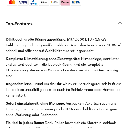
Top-Features
Kühlt auch große Räume zuverlässig:
Mit 12.000 BTU / 3,5 kW
Kühlleistung und Energieeffizienzklasse A werden Räume von 20–35 m²
schnell und effizient auf Wohlfühltemperatur gebracht.
Komplette Klimatisierung ohne Zusatzgeräte:
Klimaanlage, Ventilator
und Luftentfeuchter – die Iceblock übernimmt die komplette
Klimatisierung deiner vier Wände, ohne dass zusätzliche Geräte nötig
sind.
Angenehm leise – rund um die Uhr:
Ab 52 dB Betriebsgeräusch läuft die
Iceblock so unauffällig, dass sie auch im Schlafzimmer oder Homeoffice
keinen stört.
Sofort einsatzbereit, ohne Montage:
Auspacken, Abluftschlauch ans
Fenster, einstecken – in weniger als 10 Minuten kühlt das Gerät, ganz
ohne Werkzeug oder Fachmann.
Flexibel in jedem Raum:
Dank Rollen lässt sich die Klarstein Iceblock