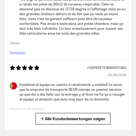
a rendu ma pièce de 30m2 de nouveau respirable. Cela ne
descend pas en dessous de 27/28 degrés à l'affichage mais au vu
des grandes chaleurs dehors et du fait que ça reste un mono
bloc, mais c'est largement suffisant pour être de nouveau
confortable. Pas encore testé dans une petite chambre, mais ça
doit très bien rafraîchir. Un bon investissement pour sauver ses
étés caniculaires sous les toits des grandes villes.
Olivier
Übersetzen
GEPRÜFTE BEWERTUNG
05/06/2025
Excelente el equipo en cuanto a rendimiento y calidad! Lo único
que la empresa de transporte SEUR maneja un pesimo servicio
ya que dia a día falla con la entrega y al final me fui yo a recoger
el equipo al almacén que esta muy lejos de mi domicilio.
Usuario/a de amazon
Alle Kundenbewertungen zeigen
Übersetzen
GEPRÜFTE BEWERTUNG