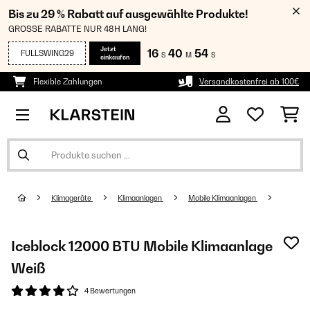
Bis zu 29 % Rabatt auf ausgewählte Produkte!
GROSSE RABATTE NUR 48H LANG!
Jetzt
16
40
54
FULLSWING29
S
M
S
einkaufen
Flexible Zahlungen
Versandkostenfrei ab 100€
Klimageräte
Klimaanlagen
Mobile Klimaanlagen
Iceblock 12000 BTU Mobile Klimaanlage
Weiß
4 Bewertungen