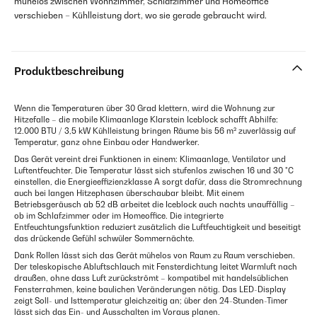
mühelos zwischen Wohnzimmer, Schlafzimmer und Homeoffice
verschieben – Kühlleistung dort, wo sie gerade gebraucht wird.
Produktbeschreibung
Wenn die Temperaturen über 30 Grad klettern, wird die Wohnung zur
Hitzefalle – die mobile Klimaanlage Klarstein Iceblock schafft Abhilfe:
12.000 BTU / 3,5 kW Kühlleistung bringen Räume bis 56 m² zuverlässig auf
Temperatur, ganz ohne Einbau oder Handwerker.
Das Gerät vereint drei Funktionen in einem: Klimaanlage, Ventilator und
Luftentfeuchter. Die Temperatur lässt sich stufenlos zwischen 16 und 30 °C
einstellen, die Energieeffizienzklasse A sorgt dafür, dass die Stromrechnung
auch bei langen Hitzephasen überschaubar bleibt. Mit einem
Betriebsgeräusch ab 52 dB arbeitet die Iceblock auch nachts unauffällig –
ob im Schlafzimmer oder im Homeoffice. Die integrierte
Entfeuchtungsfunktion reduziert zusätzlich die Luftfeuchtigkeit und beseitigt
das drückende Gefühl schwüler Sommernächte.
Dank Rollen lässt sich das Gerät mühelos von Raum zu Raum verschieben.
Der teleskopische Abluftschlauch mit Fensterdichtung leitet Warmluft nach
draußen, ohne dass Luft zurückströmt – kompatibel mit handelsüblichen
Fensterrahmen, keine baulichen Veränderungen nötig. Das LED-Display
zeigt Soll- und Isttemperatur gleichzeitig an; über den 24-Stunden-Timer
lässt sich das Ein- und Ausschalten im Voraus planen.