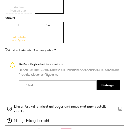
Andere
Kombination
SMART:
Ja
Nein
Bald wieder
verfügbar
Was bedeuten die Statusangaben?
Bei Verfügbarkeit informieren.
Geben Sie Ihre E-Mail-Adresse ein und wir benachrichtigen Sie, sobald das
Produkt wieder verfügbar ist.
Eintragen
Dieser Artikel ist nicht auf Lager und muss erst nachbestellt
werden.
14 Tage Rückgaberecht