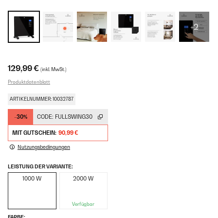
+2
129,99 €
(inkl. MwSt.)
Produktdatenblatt
ARTIKELNUMMER: 10032787
-30%
CODE:
FULLSWING30
MIT GUTSCHEIN:
90,99 €
Nutzungsbedingungen
LEISTUNG DER VARIANTE:
1000 W
2000 W
Verfügbar
FARBE: