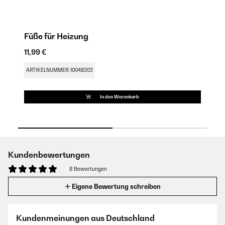
Füße für Heizung
M
11,99 €
23
ARTIKELNUMMER: 10048202
AR
In den Warenkorb
Kundenbewertungen
8 Bewertungen
Eigene Bewertung schreiben
Kundenmeinungen aus Deutschland