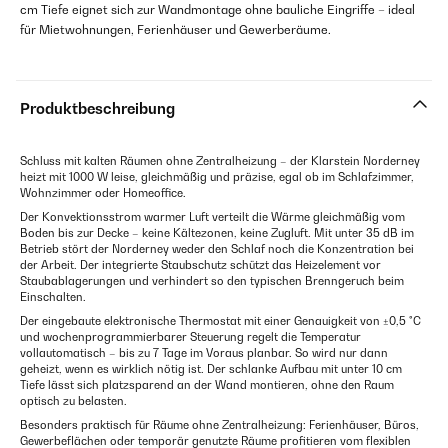
cm Tiefe eignet sich zur Wandmontage ohne bauliche Eingriffe – ideal
für Mietwohnungen, Ferienhäuser und Gewerberäume.
Produktbeschreibung
Schluss mit kalten Räumen ohne Zentralheizung – der Klarstein Norderney
heizt mit 1000 W leise, gleichmäßig und präzise, egal ob im Schlafzimmer,
Wohnzimmer oder Homeoffice.
Der Konvektionsstrom warmer Luft verteilt die Wärme gleichmäßig vom
Boden bis zur Decke – keine Kältezonen, keine Zugluft. Mit unter 35 dB im
Betrieb stört der Norderney weder den Schlaf noch die Konzentration bei
der Arbeit. Der integrierte Staubschutz schützt das Heizelement vor
Staubablagerungen und verhindert so den typischen Brenngeruch beim
Einschalten.
Der eingebaute elektronische Thermostat mit einer Genauigkeit von ±0,5 °C
und wochenprogrammierbarer Steuerung regelt die Temperatur
vollautomatisch – bis zu 7 Tage im Voraus planbar. So wird nur dann
geheizt, wenn es wirklich nötig ist. Der schlanke Aufbau mit unter 10 cm
Tiefe lässt sich platzsparend an der Wand montieren, ohne den Raum
optisch zu belasten.
Besonders praktisch für Räume ohne Zentralheizung: Ferienhäuser, Büros,
Gewerbeflächen oder temporär genutzte Räume profitieren vom flexiblen