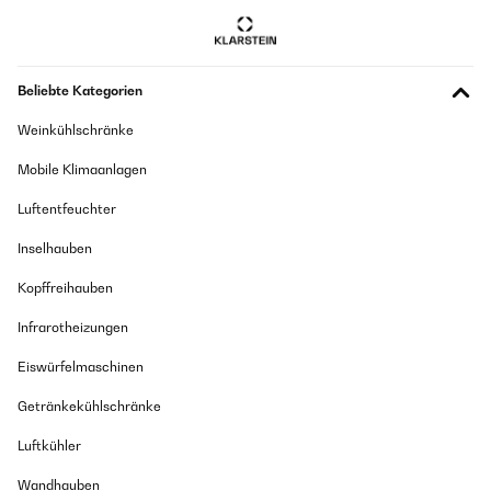
est bien calé sur deux larges pieds si on le pose au sol et ne
bouge absolument pas.Grâce au support fourni on peut aussi
l'accrocher au mur si on le souhaite.Il est apte à être dans une
pièce d'eau (salle de bain notamment)puisqu'il est classé en
norme de protection IP4.Il doit être relié à une prise de terre et le
Beliebte Kategorien
cordon électrique est assez long et bien protégé.Concernant la
diffusion de chauffe, elle est bien uniforme et il chauffe en moins
Weinkühlschränke
de 10 minutes, une salle de bain de 10 m².Branché sur une prise
programmable, il est idéal pour avoir une pièce chauffée au petit
Mobile Klimaanlagen
matin.Livré parfaitement protégé et dans un carton solide.
Utilisateur d'Amazon
Luftentfeuchter
Übersetzen
Inselhauben
Kopffreihauben
Infrarotheizungen
Eiswürfelmaschinen
Getränkekühlschränke
Luftkühler
Wandhauben