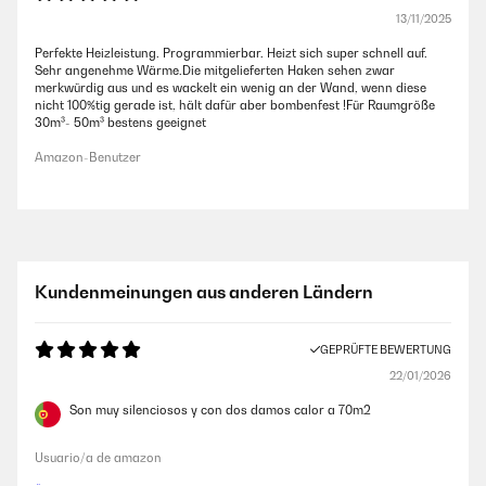
13/11/2025
Perfekte Heizleistung. Programmierbar. Heizt sich super schnell auf.
Sehr angenehme Wärme.Die mitgelieferten Haken sehen zwar
merkwürdig aus und es wackelt ein wenig an der Wand, wenn diese
nicht 100%tig gerade ist, hält dafür aber bombenfest !Für Raumgröße
30m³- 50m³ bestens geeignet
Amazon-Benutzer
Kundenmeinungen aus anderen Ländern
GEPRÜFTE BEWERTUNG
22/01/2026
Son muy silenciosos y con dos damos calor a 70m2
Usuario/a de amazon