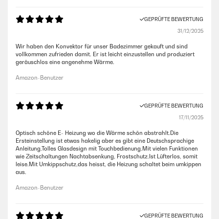
GEPRÜFTE BEWERTUNG
31/12/2025
Wir haben den Konvektor für unser Badezimmer gekauft und sind
vollkommen zufrieden damit. Er ist leicht einzustellen und produziert
geräuschlos eine angenehme Wärme.
Amazon-Benutzer
GEPRÜFTE BEWERTUNG
17/11/2025
Optisch schöne E- Heizung wo die Wärme schön abstrahlt.Die
Ersteinstellung ist etwas hakelig aber es gibt eine Deutschsprachige
Anleitung.Tolles Glasdesign mit Touchbedienung.Mit vielen Funktionen
wie Zeitschaltungen Nachtabsenkung, Frostschutz.Ist Lüfterlos, somit
leise.Mit Umkippschutz,das heisst, die Heizung schaltet beim umkippen
aus.
Amazon-Benutzer
GEPRÜFTE BEWERTUNG