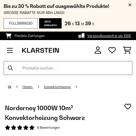
Bis zu 30 % Rabatt auf ausgewählte Produkte!
GROSSE RABATTE NUR 48H LANG!
Jetzt
26
13
38
FULLSWING30
S
M
S
einkaufen
Flexible Zahlungen
Versandkostenfrei ab 100€
Heizen
Konvektorheizung
Norderney 1000W 10m²
Konvektorheizung Schwarz
8 Bewertungen