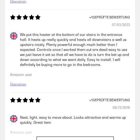
Übersetzen
GEPRÜFTE BEWERTUNG
07/02/2022
We put this heater at the bottom of our stairs in the entrance
hall. It heats up really quickly and heats all downstairs a well us
upstairs nicely. Plenty powerful enough much better than I
expected. Controls once I worked them out are dead easy to use
we just leave it set so that all we have to do is turn the bet up and
down according to what we want daily. Easy to install. I will
definitely be buying more to go in the bedrooms.
Amazon user
Übersetzen
GEPRÜFTE BEWERTUNG
08/12/2019
Neat, light, easy to move about. Looks attractive and warms up
quickly. Great item
Amazon user