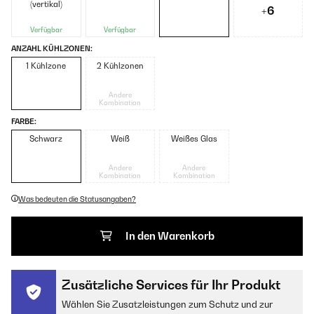
(vertikal)
+6
Verfügbar
Verfügbar
ANZAHL KÜHLZONEN:
1 Kühlzone
2 Kühlzonen
Andere
Kombination
FARBE:
Schwarz
Weiß
Weißes Glas
Andere
Andere
Kombination
Kombination
Was bedeuten die Statusangaben?
In den Warenkorb
Zusätzliche Services für Ihr Produkt
Wählen Sie Zusatzleistungen zum Schutz und zur