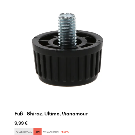
Fuß - Shiraz, Ultimo, Vianamour
9,99 €
11
FULLSWING30
-30%
Mit Gutschein:
6,99 €
AR