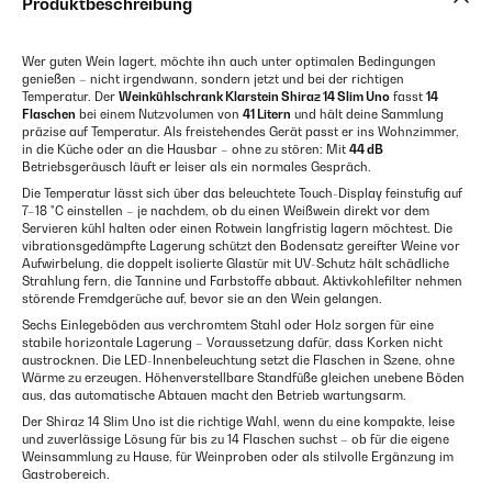
Produktbeschreibung
Wer guten Wein lagert, möchte ihn auch unter optimalen Bedingungen
genießen – nicht irgendwann, sondern jetzt und bei der richtigen
Temperatur. Der
Weinkühlschrank Klarstein Shiraz 14 Slim Uno
fasst
14
Flaschen
bei einem Nutzvolumen von
41 Litern
und hält deine Sammlung
präzise auf Temperatur. Als freistehendes Gerät passt er ins Wohnzimmer,
in die Küche oder an die Hausbar – ohne zu stören: Mit
44 dB
Betriebsgeräusch läuft er leiser als ein normales Gespräch.
Die Temperatur lässt sich über das beleuchtete Touch-Display feinstufig auf
7–18 °C einstellen – je nachdem, ob du einen Weißwein direkt vor dem
Servieren kühl halten oder einen Rotwein langfristig lagern möchtest. Die
vibrationsgedämpfte Lagerung schützt den Bodensatz gereifter Weine vor
Aufwirbelung, die doppelt isolierte Glastür mit UV-Schutz hält schädliche
Strahlung fern, die Tannine und Farbstoffe abbaut. Aktivkohlefilter nehmen
störende Fremdgerüche auf, bevor sie an den Wein gelangen.
Sechs Einlegeböden aus verchromtem Stahl oder Holz sorgen für eine
stabile horizontale Lagerung – Voraussetzung dafür, dass Korken nicht
austrocknen. Die LED-Innenbeleuchtung setzt die Flaschen in Szene, ohne
Wärme zu erzeugen. Höhenverstellbare Standfüße gleichen unebene Böden
aus, das automatische Abtauen macht den Betrieb wartungsarm.
Der Shiraz 14 Slim Uno ist die richtige Wahl, wenn du eine kompakte, leise
und zuverlässige Lösung für bis zu 14 Flaschen suchst – ob für die eigene
Weinsammlung zu Hause, für Weinproben oder als stilvolle Ergänzung im
Gastrobereich.