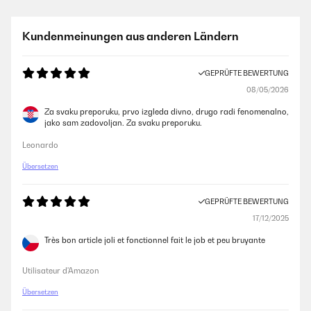
17/11/2025
Ich habe einen Getränkekühlschrank für den Partykeller gesucht. Der
Kundenmeinungen aus anderen Ländern
Kühlschrank ist ordentlich verarbeitet und sieht wertig aus. Er kam gut
verpackt an. Es passen ausreichend viele Flaschen rein und die
Bedienung und der Aufbau waren simpel. Das LED Licht sieht schick
GEPRÜFTE BEWERTUNG
aus. Die Kühlleistung ist auch gut, lediglich dauert es etwas, bis der
Kühlschrank nach Entnahme von Flaschen/Wiederbefüllung wieder auf
08/05/2026
die Zieltemperatur kommt. Das ist aber auch das Einzige - das ändert
aber nichts daran, dass ich den Kühlschrank rundum empfehlen kann.
Za svaku preporuku, prvo izgleda divno, drugo radi fenomenalno,
jako sam zadovoljan. Za svaku preporuku.
Amazon-Benutzer
Leonardo
Übersetzen
GEPRÜFTE BEWERTUNG
28/08/2025
GEPRÜFTE BEWERTUNG
Jederzeit gerne wieder
17/12/2025
Amazon-Benutzer
Très bon article joli et fonctionnel fait le job et peu bruyante
Utilisateur d'Amazon
GEPRÜFTE BEWERTUNG
03/08/2025
Übersetzen
Diesmal heil angekommen. Vom Styling her top. Von der