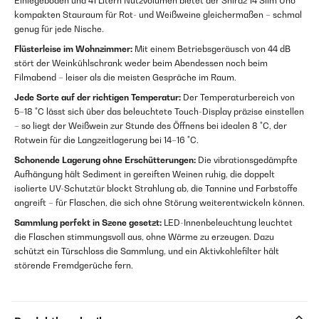
Einlegeböden und 41 Litern Nutzvolumen bietet der Shiraz 14 Slim Uno
kompakten Stauraum für Rot- und Weißweine gleichermaßen – schmal
genug für jede Nische.
Flüsterleise im Wohnzimmer:
Mit einem Betriebsgeräusch von 44 dB
stört der Weinkühlschrank weder beim Abendessen noch beim
Filmabend – leiser als die meisten Gespräche im Raum.
Jede Sorte auf der richtigen Temperatur:
Der Temperaturbereich von
5–18 °C lässt sich über das beleuchtete Touch-Display präzise einstellen
– so liegt der Weißwein zur Stunde des Öffnens bei idealen 8 °C, der
Rotwein für die Langzeitlagerung bei 14–16 °C.
Schonende Lagerung ohne Erschütterungen:
Die vibrationsgedämpfte
Aufhängung hält Sediment in gereiften Weinen ruhig, die doppelt
isolierte UV-Schutztür blockt Strahlung ab, die Tannine und Farbstoffe
angreift – für Flaschen, die sich ohne Störung weiterentwickeln können.
Sammlung perfekt in Szene gesetzt:
LED-Innenbeleuchtung leuchtet
die Flaschen stimmungsvoll aus, ohne Wärme zu erzeugen. Dazu
schützt ein Türschloss die Sammlung, und ein Aktivkohlefilter hält
störende Fremdgerüche fern.