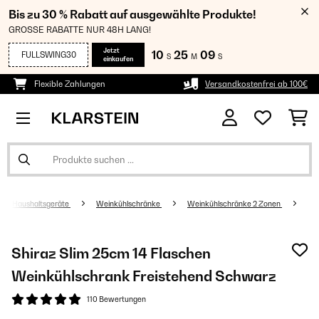
Bis zu 30 % Rabatt auf ausgewählte Produkte!
GROSSE RABATTE NUR 48H LANG!
Jetzt
10
25
09
FULLSWING30
S
M
S
einkaufen
Flexible Zahlungen
Versandkostenfrei ab 100€
Haushaltsgeräte
Weinkühlschränke
Weinkühlschränke 2 Zonen
Shiraz Slim 25cm 14 Flaschen
Weinkühlschrank Freistehend​ Schwarz
110 Bewertungen