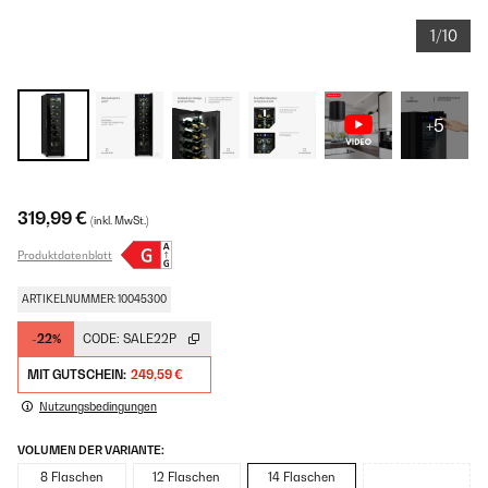
1/10
+5
319,99 €
(inkl. MwSt.)
Produktdatenblatt
ARTIKELNUMMER: 10045300
-22%
CODE:
SALE22P
MIT GUTSCHEIN:
249,59 €
Nutzungsbedingungen
VOLUMEN DER VARIANTE:
8 Flaschen
12 Flaschen
14 Flaschen