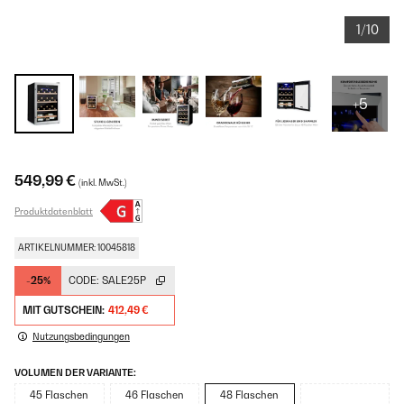
1/10
+5
549,99 €
(inkl. MwSt.)
Produktdatenblatt
ARTIKELNUMMER: 10045818
-25%
CODE:
SALE25P
MIT GUTSCHEIN:
412,49 €
Nutzungsbedingungen
VOLUMEN DER VARIANTE:
45 Flaschen
46 Flaschen
48 Flaschen