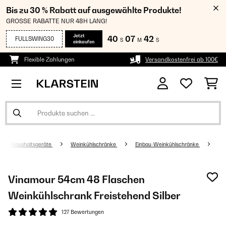
Bis zu 30 % Rabatt auf ausgewählte Produkte!
GROSSE RABATTE NUR 48H LANG!
Jetzt
40
07
41
FULLSWING30
S
M
S
einkaufen
Flexible Zahlungen
Versandkostenfrei ab 100€
Haushaltsgeräte
Weinkühlschränke
Einbau-Weinkühlschränke
Vinamour 54cm 48 Flaschen
Weinkühlschrank Freistehend​ Silber
127 Bewertungen