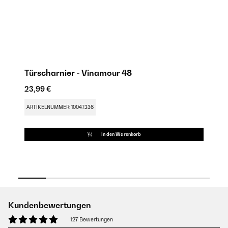
Türscharnier - Vinamour 48
23,99 €
9,
ARTIKELNUMMER: 10047236
AR
In den Warenkorb
Kundenbewertungen
127 Bewertungen