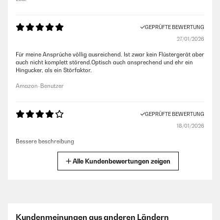
GEPRÜFTE BEWERTUNG
27/01/2026
Für meine Ansprüche völlig ausreichend. Ist zwar kein Flüstergerät aber
auch nicht komplett störend.Optisch auch ansprechend und ehr ein
Hingucker, als ein Störfaktor.
Amazon-Benutzer
GEPRÜFTE BEWERTUNG
18/01/2026
Bessere beschreibung
Amazon-Benutzer
Alle Kundenbewertungen zeigen
GEPRÜFTE BEWERTUNG
09/10/2025
Hält die Temperatur gar nicht.
Kundenmeinungen aus anderen Ländern