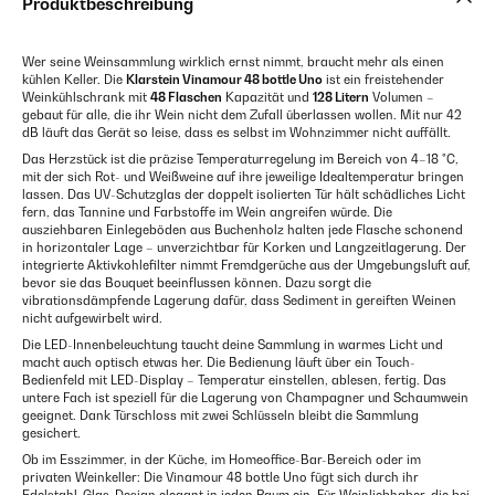
Produktbeschreibung
Wer seine Weinsammlung wirklich ernst nimmt, braucht mehr als einen
kühlen Keller. Die
Klarstein Vinamour 48 bottle Uno
ist ein freistehender
Weinkühlschrank mit
48 Flaschen
Kapazität und
128 Litern
Volumen –
gebaut für alle, die ihr Wein nicht dem Zufall überlassen wollen. Mit nur 42
dB läuft das Gerät so leise, dass es selbst im Wohnzimmer nicht auffällt.
Das Herzstück ist die präzise Temperaturregelung im Bereich von 4–18 °C,
mit der sich Rot- und Weißweine auf ihre jeweilige Idealtemperatur bringen
lassen. Das UV-Schutzglas der doppelt isolierten Tür hält schädliches Licht
fern, das Tannine und Farbstoffe im Wein angreifen würde. Die
ausziehbaren Einlegeböden aus Buchenholz halten jede Flasche schonend
in horizontaler Lage – unverzichtbar für Korken und Langzeitlagerung. Der
integrierte Aktivkohlefilter nimmt Fremdgerüche aus der Umgebungsluft auf,
bevor sie das Bouquet beeinflussen können. Dazu sorgt die
vibrationsdämpfende Lagerung dafür, dass Sediment in gereiften Weinen
nicht aufgewirbelt wird.
Die LED-Innenbeleuchtung taucht deine Sammlung in warmes Licht und
macht auch optisch etwas her. Die Bedienung läuft über ein Touch-
Bedienfeld mit LED-Display – Temperatur einstellen, ablesen, fertig. Das
untere Fach ist speziell für die Lagerung von Champagner und Schaumwein
geeignet. Dank Türschloss mit zwei Schlüsseln bleibt die Sammlung
gesichert.
Ob im Esszimmer, in der Küche, im Homeoffice-Bar-Bereich oder im
privaten Weinkeller: Die Vinamour 48 bottle Uno fügt sich durch ihr