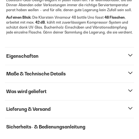
Edelstahl-Glas-Design elegant in jeden Raum ein. Für Weinliebhaber, die bei
Dinner-Abenden oder Verkostungen immer die richtige Serviertemperatur
parat haben wollen – und für alle, denen gute Lagerung kein Zufall sein soll.
Auf einen Blick:
Die Klarstein Vinamour 48 bottle Uno fasst
48 Flaschen
,
arbeitet mit max.
42 dB
, kühlt mit zuverlässigem Kompressor-System und
schützt dank UV-Glas, Buchenholz-Einschüben und Vibrationsdämpfung
jede einzelne Flasche. Gönn deiner Sammlung die Lagerung, die sie verdient.
Eigenschaften
Maße & Technische Details
Was wird geliefert
Lieferung & Versand
Sicherheits- & Bedienungsanleitung