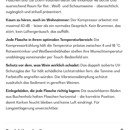
Flaschen und 128 Litern Volumen bietet die Vinamour 48 bottle Uno
ausreichend Raum für Rot-, Weiß- und Schaumweine – übersichtlich,
zugänglich und stilvoll präsentiert.
Kaum zu hören, auch im Wohnzimmer:
Der Kompressor arbeitet mit
maximal 42 dB – leiser als ein normales Gespräch. Kein Brummen, das
stört, kein Lüftergeräusch, das auffällt.
Jede Flasche in ihrem optimalen Temperaturbereich:
Die
Kompressorkühlung hält die Temperatur präzise zwischen 4 und 18 °C.
Rotweintrinker und Weißweinliebhaber stellen ihre Wunschtemperatur
unabhängig voneinander per Touch-Bedienfeld ein.
Schutz vor dem, was Wein wirklich schadet:
Das doppelt isolierte UV-
Schutzglas der Tür hält schädliche Lichtstrahlen fern, die Tannine und
Farbstoffe angreifen würden. Die Vibrationsdämpfung schützt
zusätzlich das Sediment in gereiften Weinen.
Einlegeböden, die jede Flasche richtig lagern:
Die ausziehbaren Böden
aus Buchenholz halten Flaschen horizontal – die korrekte Position,
damit Korken feucht bleiben und keine Luft eindringt. Für
Langzeitlagerung unverzichtbar.