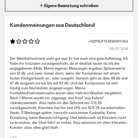
Eigene Bewertung schreiben
Kundenmeinungen aus Deutschland
GEPRÜFTE BEWERTUNG
06/07/2026
Der Weinkühlschrank sieht gut aus. Er hat auch eine gute Aufteilung. Ich
habe ihn trotzdem zurückgeschickt, da er deutlich lauter ist als die
angegebenen 44db. Meine eigenen Messungen ergaben Spitzenwerte
von 51 db, und zwar immer dann, wenn der Kompressor mit einem
lauten Klickgeräusch an- oder ausgeht. Danach geht es über 48 db und
47 db langsam zurück bis auf 42 db. Und der Kompressor ist sehr
häufig zum Nachkühlen angesprungen. Meine
Kontaktaufnahmeversuche waren über mehrere Wochen vergeblich.
Nach 1 Monat wurde mir zugesagt, den Kauf "aus Kulanz"
rückabzuwickeln. Also habe ich den Schrank am 17.6.26
zurückgeschickt, Klarstein hat ihn laut DHL am 19.6.26 zurückerhalten.
Heute, 11 Werktage später, herrscht noch immer Funkstille: Keine
Erstattung, keine Benachrichtigung. Und telefonisch ist Klarstein nicht
zu erreichen, der Chat führt zu nichts. Also wünsche ich allen Klarstein-
Kunden, dass alles glatt läuft.
Lutz