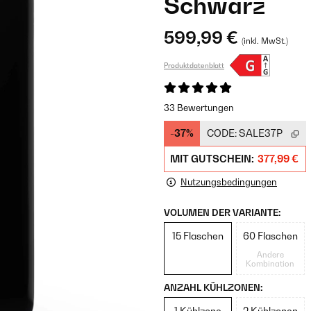
Schwarz
599,99 €
(inkl. MwSt.)
Produktdatenblatt
33 Bewertungen
-37%
CODE:
SALE37P
MIT GUTSCHEIN:
377,99 €
Nutzungsbedingungen
VOLUMEN DER VARIANTE:
15 Flaschen
60 Flaschen
Andere
Kombination
ANZAHL KÜHLZONEN:
1 Kühlzone
2 Kühlzonen