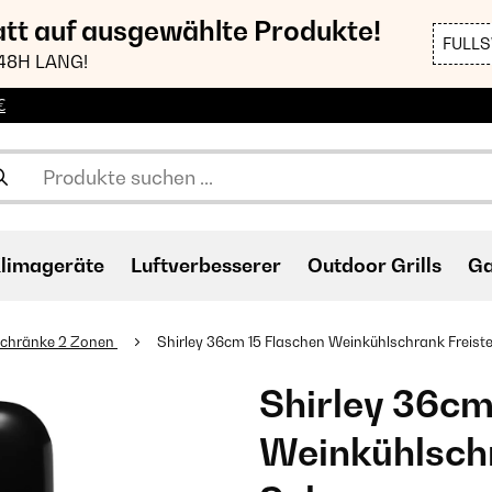
att auf ausgewählte Produkte!
FULL
48H LANG!
€
limageräte
Luftverbesserer
Outdoor Grills
Ga
schränke 2 Zonen
Shirley 36cm 15 Flaschen Weinkühlschrank Freist
Shirley 36cm
Weinkühlschr