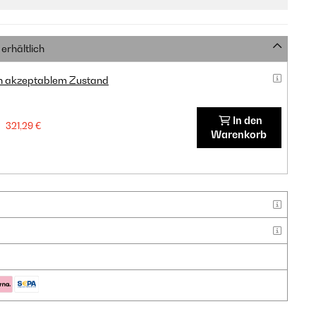
erhältlich
in akzeptablem Zustand
In den
321,29 €
Warenkorb