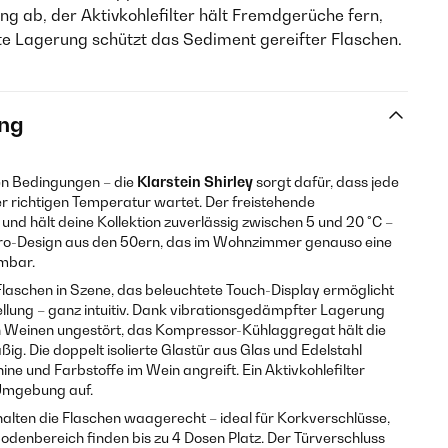
ng ab, der Aktivkohlefilter hält Fremdgerüche fern,
e Lagerung schützt das Sediment gereifter Flaschen.
ng
gen Bedingungen – die
Klarstein Shirley
sorgt dafür, dass jede
r richtigen Temperatur wartet. Der freistehende
und hält deine Kollektion zuverlässig zwischen 5 und 20 °C –
etro-Design aus den 50ern, das im Wohnzimmer genauso eine
imbar.
Flaschen in Szene, das beleuchtete Touch-Display ermöglicht
ellung – ganz intuitiv. Dank vibrationsgedämpfter Lagerung
en Weinen ungestört, das Kompressor-Kühlaggregat hält die
ig. Die doppelt isolierte Glastür aus Glas und Edelstahl
ine und Farbstoffe im Wein angreift. Ein Aktivkohlefilter
Umgebung auf.
alten die Flaschen waagerecht – ideal für Korkverschlüsse,
Bodenbereich finden bis zu 4 Dosen Platz. Der Türverschluss