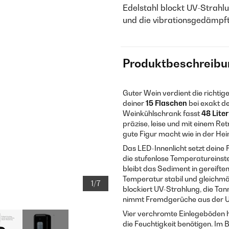
Edelstahl blockt UV-Strahlu
und die vibrationsgedämpft
Produktbeschreibu
Guter Wein verdient die richti
deiner
15 Flaschen
bei exakt de
Weinkühlschrank fasst
48 Liter
präzise, leise und mit einem R
gute Figur macht wie in der He
Das LED-Innenlicht setzt deine 
die stufenlose Temperatureinst
bleibt das Sediment in gereift
Temperatur stabil und gleichmäß
1/7
blockiert UV-Strahlung, die Tann
nimmt Fremdgerüche aus der 
Vier verchromte Einlegeböden h
die Feuchtigkeit benötigen. Im 