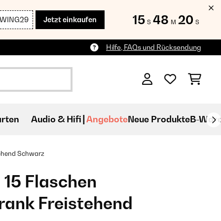
15
48
19
SWING29
Jetzt einkaufen
S
M
S
Hilfe, FAQs und Rücksendung
rten
Audio & Hifi
Angebote
Neue Produkte
B-War
ehend​ Schwarz
 15 Flaschen
ank Freistehend​