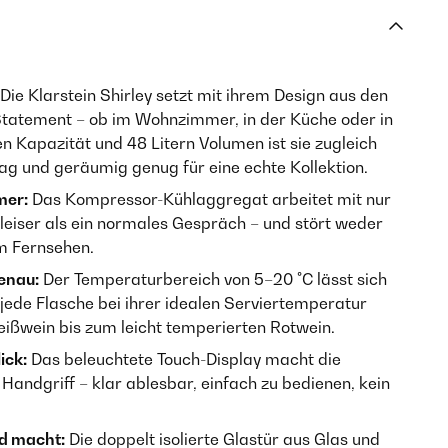
Die Klarstein Shirley setzt mit ihrem Design aus den
Statement – ob im Wohnzimmer, in der Küche oder in
n Kapazität und 48 Litern Volumen ist sie zugleich
ag und geräumig genug für eine echte Kollektion.
mer:
Das Kompressor-Kühlaggregat arbeitet mit nur
leiser als ein normales Gespräch – und stört weder
m Fernsehen.
enau:
Der Temperaturbereich von 5–20 °C lässt sich
s jede Flasche bei ihrer idealen Serviertemperatur
eißwein bis zum leicht temperierten Rotwein.
ick:
Das beleuchtete Touch-Display macht die
andgriff – klar ablesbar, einfach zu bedienen, kein
ed macht:
Die doppelt isolierte Glastür aus Glas und