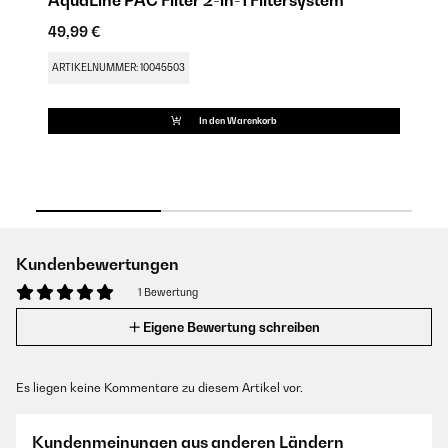
AquaLine PAC Filter 2-in-1 Filtersystem
A
49,99 €
49
FU
ARTIKELNUMMER: 10045503
AR
In den Warenkorb
Kundenbewertungen
1 Bewertung
Eigene Bewertung schreiben
Es liegen keine Kommentare zu diesem Artikel vor.
Kundenmeinungen aus anderen Ländern