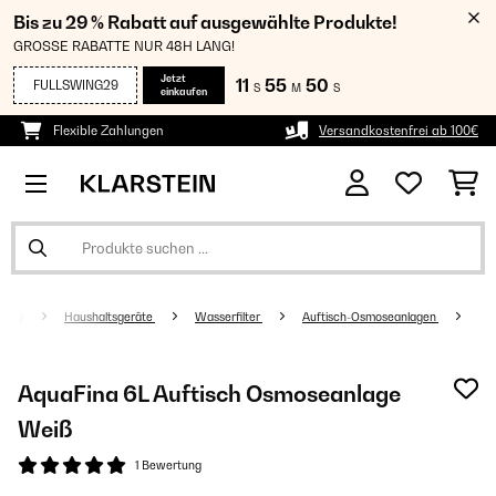
Bis zu 29 % Rabatt auf ausgewählte Produkte!
GROSSE RABATTE NUR 48H LANG!
Jetzt
11
55
50
FULLSWING29
S
M
S
einkaufen
Flexible Zahlungen
Versandkostenfrei ab 100€
Haushaltsgeräte
Wasserfilter
Auftisch-Osmoseanlagen
AquaFina 6L Auftisch Osmoseanlage​
Weiß
1 Bewertung