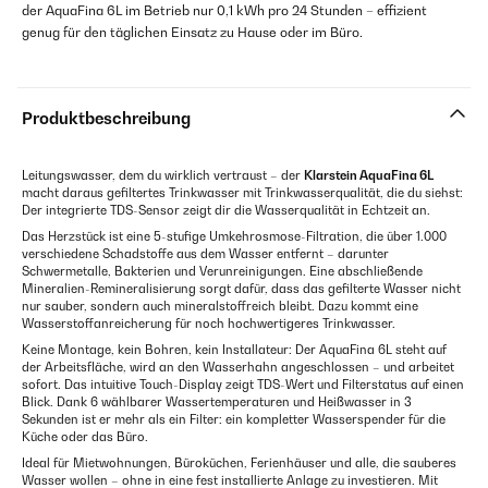
der AquaFina 6L im Betrieb nur 0,1 kWh pro 24 Stunden – effizient
genug für den täglichen Einsatz zu Hause oder im Büro.
Produktbeschreibung
Leitungswasser, dem du wirklich vertraust – der
Klarstein AquaFina 6L
macht daraus gefiltertes Trinkwasser mit Trinkwasserqualität, die du siehst:
Der integrierte TDS-Sensor zeigt dir die Wasserqualität in Echtzeit an.
Das Herzstück ist eine 5-stufige Umkehrosmose-Filtration, die über 1.000
verschiedene Schadstoffe aus dem Wasser entfernt – darunter
Schwermetalle, Bakterien und Verunreinigungen. Eine abschließende
Mineralien-Remineralisierung sorgt dafür, dass das gefilterte Wasser nicht
nur sauber, sondern auch mineralstoffreich bleibt. Dazu kommt eine
Wasserstoffanreicherung für noch hochwertigeres Trinkwasser.
Keine Montage, kein Bohren, kein Installateur: Der AquaFina 6L steht auf
der Arbeitsfläche, wird an den Wasserhahn angeschlossen – und arbeitet
sofort. Das intuitive Touch-Display zeigt TDS-Wert und Filterstatus auf einen
Blick. Dank 6 wählbarer Wassertemperaturen und Heißwasser in 3
Sekunden ist er mehr als ein Filter: ein kompletter Wasserspender für die
Küche oder das Büro.
Ideal für Mietwohnungen, Büroküchen, Ferienhäuser und alle, die sauberes
Wasser wollen – ohne in eine fest installierte Anlage zu investieren. Mit