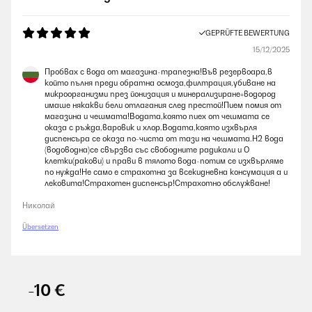
GEPRÜFTE BEWERTUNG
15/12/2025
Пробвах с вода от магазина-трапезна!Във резервоара,в
който пълня преди обратна осмоза,филтрация,убиване на
микроорганизми през йонизация и минерализиране+водород
имаше някакви бели отлагания след престой!Пием помия от
магазина и чешмата!Водата,която пиех от чешмата се
оказа с ръжда,варовик и хлор.Водата,която изхвърля
диспенсъра се оказа по-чиста от тази на чешмата.Н2 вода
(водоводна)се свързва със свободните радикали и О
клетки(ракови) и прави в тялото вода-потим се изхвърляме
по нужда!Не само е страхотна за всекидневна консумация а и
лековита!Страхотен диспенсър!Страхотно обслужване!
Николай
Übersetzen
-10 €