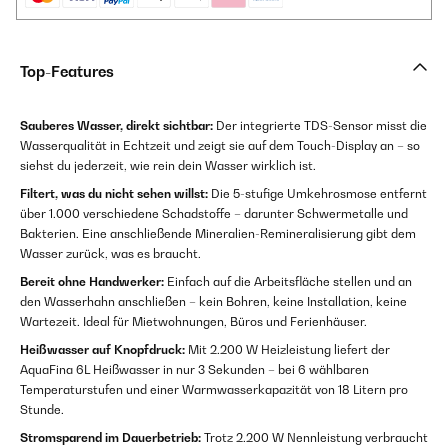
Top-Features
Sauberes Wasser, direkt sichtbar:
Der integrierte TDS-Sensor misst die
Wasserqualität in Echtzeit und zeigt sie auf dem Touch-Display an – so
siehst du jederzeit, wie rein dein Wasser wirklich ist.
Filtert, was du nicht sehen willst:
Die 5-stufige Umkehrosmose entfernt
über 1.000 verschiedene Schadstoffe – darunter Schwermetalle und
Bakterien. Eine anschließende Mineralien-Remineralisierung gibt dem
Wasser zurück, was es braucht.
Bereit ohne Handwerker:
Einfach auf die Arbeitsfläche stellen und an
den Wasserhahn anschließen – kein Bohren, keine Installation, keine
Wartezeit. Ideal für Mietwohnungen, Büros und Ferienhäuser.
Heißwasser auf Knopfdruck:
Mit 2.200 W Heizleistung liefert der
AquaFina 6L Heißwasser in nur 3 Sekunden – bei 6 wählbaren
Temperaturstufen und einer Warmwasserkapazität von 18 Litern pro
Stunde.
Stromsparend im Dauerbetrieb:
Trotz 2.200 W Nennleistung verbraucht