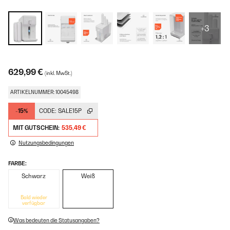
+3
629,99 €
(inkl. MwSt.)
ARTIKELNUMMER: 10045498
-15%
CODE:
SALE15P
MIT GUTSCHEIN:
535,49 €
Nutzungsbedingungen
FARBE:
Schwarz
Weiß
Bald wieder
verfügbar
Was bedeuten die Statusangaben?