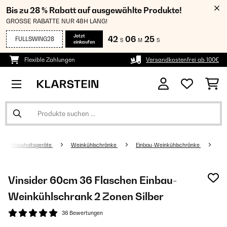
Bis zu 28 % Rabatt auf ausgewählte Produkte!
GROSSE RABATTE NUR 48H LANG!
Jetzt
42
06
24
FULLSWING28
S
M
S
einkaufen
Flexible Zahlungen
Versandkostenfrei ab 100€
Haushaltsgeräte
Weinkühlschränke
Einbau-Weinkühlschränke
Vinsider 60cm 36 Flaschen Einbau-
Weinkühlschrank 2 Zonen Silber
36 Bewertungen