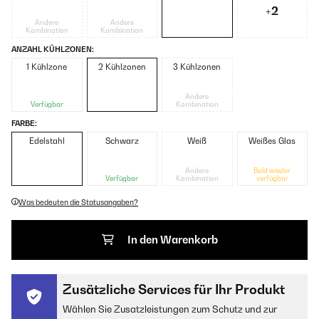
+2
Andere
Andere
Kombination
Kombination
ANZAHL KÜHLZONEN:
1 Kühlzone
2 Kühlzonen
3 Kühlzonen
Andere
Verfügbar
Kombination
FARBE:
Edelstahl
Schwarz
Weiß
Weißes Glas
Andere
Bald wieder
Verfügbar
Kombination
verfügbar
Was bedeuten die Statusangaben?
In den Warenkorb
Zusätzliche Services für Ihr Produkt
Wählen Sie Zusatzleistungen zum Schutz und zur