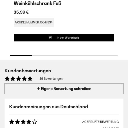
Weinkühlschrank Fuß
W
35,99 €
17
ARTIKELNUMMER: 10047834
AR
In den Warenkorb
Kundenbewertungen
36 Bewertungen
Eigene Bewertung schreiben
Kundenmeinungen aus Deutschland
GEPRÜFTE BEWERTUNG