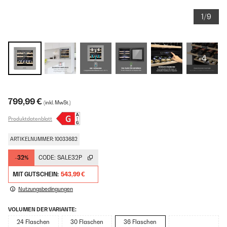
1/9
+4
799,99 €
(inkl. MwSt.)
Produktdatenblatt
ARTIKELNUMMER: 10033682
-32%
CODE:
SALE32P
MIT GUTSCHEIN:
543,99 €
Nutzungsbedingungen
VOLUMEN DER VARIANTE:
24 Flaschen
30 Flaschen
36 Flaschen