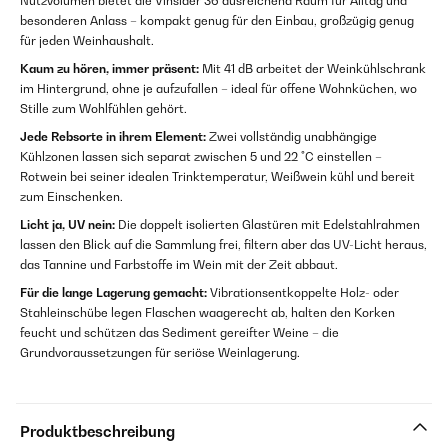
Nutzvolumen bietet die Vinsider 36 ausreichend Raum für Alltag und
besonderen Anlass – kompakt genug für den Einbau, großzügig genug
für jeden Weinhaushalt.
Kaum zu hören, immer präsent:
Mit 41 dB arbeitet der Weinkühlschrank
im Hintergrund, ohne je aufzufallen – ideal für offene Wohnküchen, wo
Stille zum Wohlfühlen gehört.
Jede Rebsorte in ihrem Element:
Zwei vollständig unabhängige
Kühlzonen lassen sich separat zwischen 5 und 22 °C einstellen –
Rotwein bei seiner idealen Trinktemperatur, Weißwein kühl und bereit
zum Einschenken.
Licht ja, UV nein:
Die doppelt isolierten Glastüren mit Edelstahlrahmen
lassen den Blick auf die Sammlung frei, filtern aber das UV-Licht heraus,
das Tannine und Farbstoffe im Wein mit der Zeit abbaut.
Für die lange Lagerung gemacht:
Vibrationsentkoppelte Holz- oder
Stahleinschübe legen Flaschen waagerecht ab, halten den Korken
feucht und schützen das Sediment gereifter Weine – die
Grundvoraussetzungen für seriöse Weinlagerung.
Produktbeschreibung