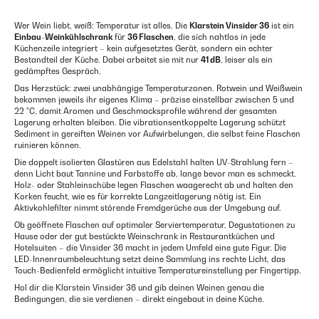
Wer Wein liebt, weiß: Temperatur ist alles. Die
Klarstein Vinsider 36
ist ein
Einbau-Weinkühlschrank
für
36 Flaschen
, die sich nahtlos in jede
Küchenzeile integriert – kein aufgesetztes Gerät, sondern ein echter
Bestandteil der Küche. Dabei arbeitet sie mit nur
41 dB
, leiser als ein
gedämpftes Gespräch.
Das Herzstück: zwei unabhängige Temperaturzonen. Rotwein und Weißwein
bekommen jeweils ihr eigenes Klima – präzise einstellbar zwischen 5 und
22 °C, damit Aromen und Geschmacksprofile während der gesamten
Lagerung erhalten bleiben. Die vibrationsentkoppelte Lagerung schützt
Sediment in gereiften Weinen vor Aufwirbelungen, die selbst feine Flaschen
ruinieren können.
Die doppelt isolierten Glastüren aus Edelstahl halten UV-Strahlung fern –
denn Licht baut Tannine und Farbstoffe ab, lange bevor man es schmeckt.
Holz- oder Stahleinschübe legen Flaschen waagerecht ab und halten den
Korken feucht, wie es für korrekte Langzeitlagerung nötig ist. Ein
Aktivkohlefilter nimmt störende Fremdgerüche aus der Umgebung auf.
Ob geöffnete Flaschen auf optimaler Serviertemperatur, Degustationen zu
Hause oder der gut bestückte Weinschrank in Restaurantküchen und
Hotelsuiten – die Vinsider 36 macht in jedem Umfeld eine gute Figur. Die
LED-Innenraumbeleuchtung setzt deine Sammlung ins rechte Licht, das
Touch-Bedienfeld ermöglicht intuitive Temperatureinstellung per Fingertipp.
Hol dir die Klarstein Vinsider 36 und gib deinen Weinen genau die
Bedingungen, die sie verdienen – direkt eingebaut in deine Küche.