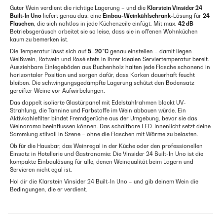
Guter Wein verdient die richtige Lagerung – und die
Klarstein Vinsider 24
Built-In Uno
liefert genau das: eine
Einbau-Weinkühlschrank
-Lösung für
24
Flaschen
, die sich nahtlos in jede Küchenzeile einfügt. Mit max.
42 dB
Betriebsgeräusch arbeitet sie so leise, dass sie in offenen Wohnküchen
kaum zu bemerken ist.
Die Temperatur lässt sich auf
5–20 °C
genau einstellen – damit liegen
Weißwein, Rotwein und Rosé stets in ihrer idealen Serviertemperatur bereit.
Ausziehbare Einlegeböden aus Buchenholz halten jede Flasche schonend in
horizontaler Position und sorgen dafür, dass Korken dauerhaft feucht
bleiben. Die schwingungsgedämpfte Lagerung schützt den Bodensatz
gereifter Weine vor Aufwirbelungen.
Das doppelt isolierte Glastürpanel mit Edelstahlrahmen blockt UV-
Strahlung, die Tannine und Farbstoffe im Wein abbauen würde. Ein
Aktivkohlefilter bindet Fremdgerüche aus der Umgebung, bevor sie das
Weinaroma beeinflussen können. Das schaltbare LED-Innenlicht setzt deine
Sammlung stilvoll in Szene – ohne die Flaschen mit Wärme zu belasten.
Ob für die Hausbar, das Weinregal in der Küche oder den professionellen
Einsatz in Hotellerie und Gastronomie: Die Vinsider 24 Built-In Uno ist die
kompakte Einbaulösung für alle, denen Weinqualität beim Lagern und
Servieren nicht egal ist.
Hol dir die Klarstein Vinsider 24 Built-In Uno – und gib deinem Wein die
Bedingungen, die er verdient.