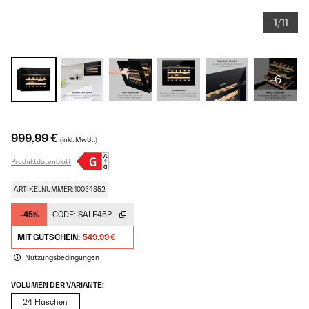
1/11
+6
999,99 €
(inkl. MwSt.)
Produktdatenblatt
ARTIKELNUMMER: 10034852
-45%
CODE:
SALE45P
MIT GUTSCHEIN:
549,99 €
Nutzungsbedingungen
VOLUMEN DER VARIANTE:
24 Flaschen