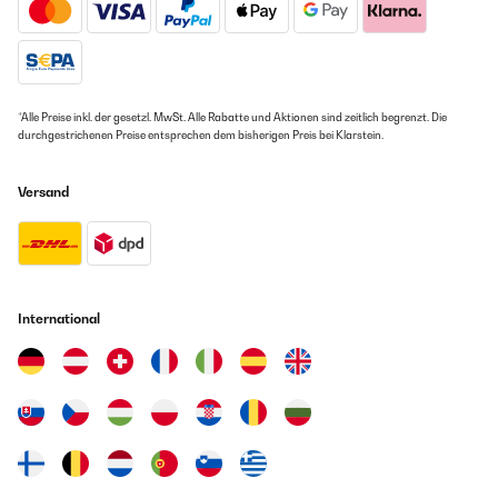
09/11/2020
GEPRÜFTE BEWERTUNG
Ein ausgezeichneter Minikühlschrank, um Ihre Weinsammlung tadellos
01/08/2024
aufzubewahren. Es gibt nichts mehr hinzuzufügen.
Très grande qualité rapport qualité prix et très silencieux parfait
Amazon-Benutzer
*Alle Preise inkl. der gesetzl. MwSt. Alle Rabatte und Aktionen sind zeitlich begrenzt. Die
durchgestrichenen Preise entsprechen dem bisherigen Preis bei Klarstein.
Utilisateur d'Amazon
Übersetzen
Versand
GEPRÜFTE BEWERTUNG
15/02/2024
Really quiet, excellent storage looks expensive. Would
recommend.
International
Amazon user
Übersetzen
GEPRÜFTE BEWERTUNG
06/11/2019