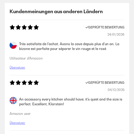
Mega !!! Klarstein ist einfach eine GUTE alternative zu den Marken die
Kundenmeinungen aus anderen Ländern
weit aus Teurer sind. Der Wein wird perfekt gekühlt wie angegeben. Ein
Lüfter für den Kühlraum hat das Gerät ebenfalls. Was ich mega elegant
finde ist die Innenbeleuchtung die es noch einmal hochwertiger
GEPRÜFTE BEWERTUNG
aussehen lässt als es schon ist!
24/01/2026
Amazon-Benutzer
Très satisfaite de l'achat. Avons la cave depuis plus d'un an. La
bizone est parfaite pour séparer le vin rouge et le rosé
GEPRÜFTE BEWERTUNG
Utilisateur d'Amazon
19/09/2024
Übersetzen
Mega !!!Klarstein ist einfach eine GUTE alternative zu den Marken die
weit aus Teurer sind.Der Wein wird perfekt gekühlt wie angegeben.Ein
Lüfter für den Kühlraum hat das Gerät ebenfalls.Was ich mega elegant
GEPRÜFTE BEWERTUNG
finde ist die Innenbeleuchtung die es noch einmal hochwertiger
04/12/2025
aussehen lässt als es schon ist!
An accessory every kitchen should have; it's quiet and the size is
Amazon-Benutzer
perfect. Excellent, Klarstein!
Amazon user
GEPRÜFTE BEWERTUNG
Übersetzen
24/01/2024
Der ist wunderschön, super leise und macht halt gut aussehend kühl. Im