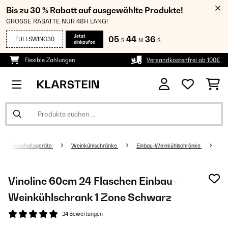
Bis zu 30 % Rabatt auf ausgewählte Produkte!
GROSSE RABATTE NUR 48H LANG!
Jetzt
05
44
35
FULLSWING30
S
M
S
einkaufen
Flexible Zahlungen
Versandkostenfrei ab 100€
Haushaltsgeräte
Weinkühlschränke
Einbau-Weinkühlschränke
Vinoline 60cm 24 Flaschen Einbau-
Weinkühlschrank 1 Zone Schwarz
24 Bewertungen