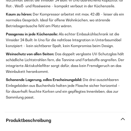
Nutzinhalt bietet die Vinsider 24 Built-In Uno ausreichend Kapazität für
Rot-, Weiß- und Roséweine – kompakt verbaut in der Küchenzeile.
Kaum zu hören:
Der Kompressor arbeitet mit max. 42 dB – leiser als ein
normales Gespräch. Ideal für offene Wohnküchen, wo störende
Betriebsgeräusche fehl am Platz wären.
Passgenau in jede Küchenzeile:
Als echter Einbaukühlschrank ist die
Vinsider 24 Built-In Uno für die nahtlose Integration in Unterbaumöbel
konzipiert – kein sichtbarer Spalt, kein Kompromiss beim Design.
Weinschutz von allen Seiten:
Das doppelt verglaste UV-Schutzglas hält
schädliche Lichtstrahlen fern, die Tannine und Farbstoffe angreifen. Der
integrierte Aktivkohlefilter sorgt dafür, dass kein Fremdgeruch an das
Weinbukett herankommt.
Schonende Lagerung, edles Erscheinungsbild:
Die drei ausziehbaren
Einlegeböden aus Buchenholz halten jede Flasche sicher horizontal –
für dauerhaft feuchte Korken und ein gepflegtes Innenleben, das zur
Sammlung passt.
Produktbeschreibung