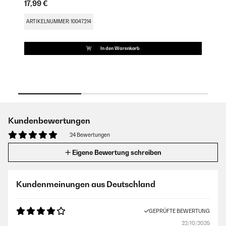
17,99 €
79
FU
ARTIKELNUMMER: 10047214
AR
In den Warenkorb
Kundenbewertungen
24 Bewertungen
Eigene Bewertung schreiben
Kundenmeinungen aus Deutschland
GEPRÜFTE BEWERTUNG
22/10/2025