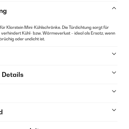
ng
 für Klarstein Mini-Kühlschränke. Die Türdichtung sorgt für
d verhindert Kühl- bzw. Wärmeverlust – ideal als Ersatz, wenn
brüchig oder undicht ist.
 Details
d