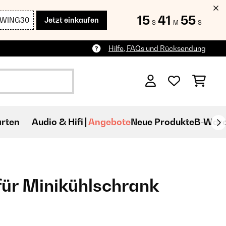
15
41
55
SWING30
Jetzt einkaufen
S
M
S
Hilfe, FAQs und Rücksendung
rten
Audio & Hifi
Angebote
Neue Produkte
B-War
für Minikühlschrank