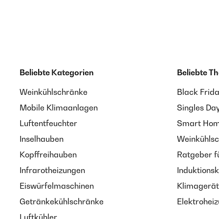
Beliebte Kategorien
Beliebte T
Weinkühlschränke
Black Frid
Mobile Klimaanlagen
Singles Da
Luftentfeuchter
Smart Home
Inselhauben
Weinkühlsc
Kopffreihauben
Ratgeber f
Infrarotheizungen
Induktionsk
Eiswürfelmaschinen
Klimagerät
Getränkekühlschränke
Elektroheiz
Luftkühler