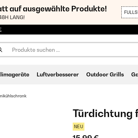
att auf ausgewählte Produkte!
FULL
48H LANG!
€
limageräte
Luftverbesserer
Outdoor Grills
Ga
inikühlschrank
Türdichtung 
NEU