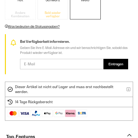
Rot
Schwarz
Weiß
Andere
Bald wieder
Kombination
verfügbar
Was bedeuten die Statusangaben?
Bei Verfügbarkeit informieren.
Geben Sie Ihre E-Mail-Adresse ein und wir benachrichtigen Sie, sobald das
Produkt wieder verfügbar ist.
Eintragen
Dieser Artikel ist nicht auf Lager und muss erst nachbestellt
werden.
14 Tage Rückgaberecht
Top-Features