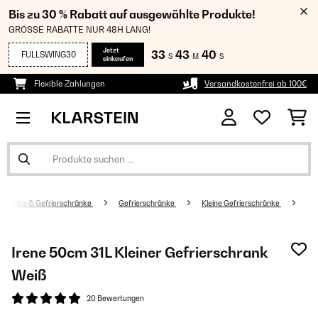
Bis zu 30 % Rabatt auf ausgewählte Produkte!
GROSSE RABATTE NUR 48H LANG!
Jetzt
33
43
39
FULLSWING30
S
M
S
einkaufen
Flexible Zahlungen
Versandkostenfrei ab 100€
chränke & Gefrierschränke
Gefrierschränke
Kleine Gefrierschränke
Irene 50cm 31L Kleiner Gefrierschrank
Weiß
20 Bewertungen