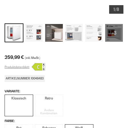
1/8
+3
259,99 €
(inkl. MwSt.)
Produktdatenblatt
ARTIKELNUMMER: 10046483
VARIANTE:
Klassisch
Retro
Andere
Kombination
FARBE: