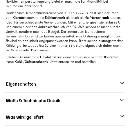
flexibler Temperaturregelung bietet er maximale Funktionalität bei
minimalem Platzbedarf.
Dank seines Temperaturbereichs von 10 °C bis -24 °C lässt sich der Irene
von
Klarstein
sowohl als
Kühlschrank
als auch als
Gefrierschrank
nutzen,
ideal für verschiedenste Anwendungen. Mit einer Energieeffizienzklasse C
und einem niedrigen Jahresverbrauch von 94 kWh schont er nicht nur die
Umwelt, sondern auch das Budget. Der Innenraum ist mit einem
herausnehmbaren Gitterboden ausgestattet, was Ordnung ermöglicht und
flexibel an den Inhalt angepasst werden kann. Trotz seiner leistungsstarken
Kühlung arbeitet das Gerät leise mit nur 38 dB und eignet sich daher auch
für Schlaf- oder Büroräume.
Erleben Sie maximale Flexibilität auf kleinstem Raum – mit dem
Klarstein
Irene
Kühl-/Gefrierschrank
. Jetzt entdecken und bestellen!
Eigenschaften
Maße & Technische Details
Was wird geliefert