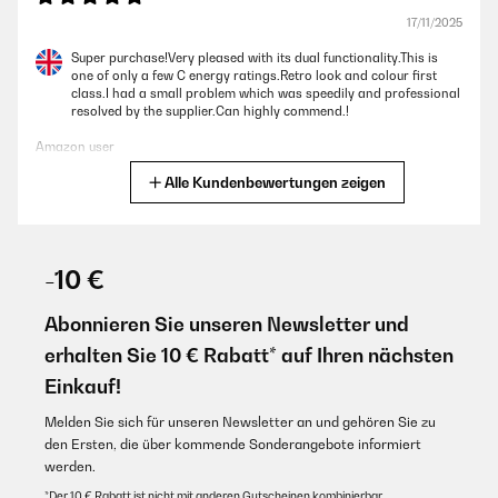
17/11/2025
Preis-Leistung stimmt. Design auch. Qualität wird sich noch zeigen.
Schade, dass man den Griff nicht wechseln kann, wenn man die
Super purchase!Very pleased with its dual functionality.This is
Türöffnung zur anderen Seite ummontiert. Sonst einfach COOL.
one of only a few C energy ratings.Retro look and colour first
class.I had a small problem which was speedily and professional
Amazon-Benutzer
resolved by the supplier.Can highly commend.!
Amazon user
GEPRÜFTE BEWERTUNG
Alle Kundenbewertungen zeigen
Übersetzen
22/08/2025
Süßes Ding, leise und perfekt, Griff ist allerdings nur optisch schön,
GEPRÜFTE BEWERTUNG
aufmachen aber am Rand oben voll ok.
23/10/2025
-10 €
Amazon-Benutzer
Llego impecable y de momento para la función que lo tengo
destinado va bien. El rango de temperatura mínimo y máximo es
Abonnieren Sie unseren Newsletter und
ideal para muchos usos.Me hubiere gustado que incluyera un
GEPRÜFTE BEWERTUNG
erhalten Sie 10 € Rabatt* auf Ihren nächsten
termómetro digital que se pudiese ver desde fuera, por eso no le
doy las 5 estrellas.
06/08/2025
Einkauf!
Usuario/a de amazon
Gute Qualität und schaut gut aus! Wirklich sehr leise!
Melden Sie sich für unseren Newsletter an und gehören Sie zu
Übersetzen
den Ersten, die über kommende Sonderangebote informiert
Amazon-Benutzer
werden.
*Der 10 € Rabatt ist nicht mit anderen Gutscheinen kombinierbar.
GEPRÜFTE BEWERTUNG