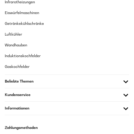
Infrarotheizungen
Amazon-Benutzer
Eiswürfelmaschinen
Getränkekühlschränke
GEPRÜFTE BEWERTUNG
08/07/2025
Luftkühler
Klein, leistungsstark, ideal für Garten
Wandhauben
Amazon-Benutzer
Induktionskochfelder
Gaskochfelder
GEPRÜFTE BEWERTUNG
24/05/2025
Beliebte Themen
War erst skeptisch, nach dem Anliefern sollte man vor dem Einschalten
ein paar Stunden warten, danach einschalten und es ging wirklich sehr
schnell, dass Kühlung erfolgte und dabei ist er auch noch sehr leise,
Kundenservice
wirklich klasse!
Amazon-Benutzer
Informationen
Zahlungsmethoden