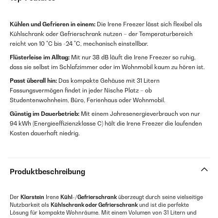
Kühlen und Gefrieren in einem:
Die Irene Freezer lässt sich flexibel als
Kühlschrank oder Gefrierschrank nutzen – der Temperaturbereich
reicht von 10 °C bis -24 °C, mechanisch einstellbar.
Flüsterleise im Alltag:
Mit nur 38 dB läuft die Irene Freezer so ruhig,
dass sie selbst im Schlafzimmer oder im Wohnmobil kaum zu hören ist.
Passt überall hin:
Das kompakte Gehäuse mit 31 Litern
Fassungsvermögen findet in jeder Nische Platz – ob
Studentenwohnheim, Büro, Ferienhaus oder Wohnmobil.
Günstig im Dauerbetrieb:
Mit einem Jahresenergieverbrauch von nur
94 kWh (Energieeffizienzklasse C) hält die Irene Freezer die laufenden
Kosten dauerhaft niedrig.
Produktbeschreibung
Der
Klarstein
Irene
Kühl-/Gefrierschrank
überzeugt durch seine vielseitige
Nutzbarkeit als
Kühlschrank oder Gefrierschrank
und ist die perfekte
Lösung für kompakte Wohnräume. Mit einem Volumen von 31 Litern und