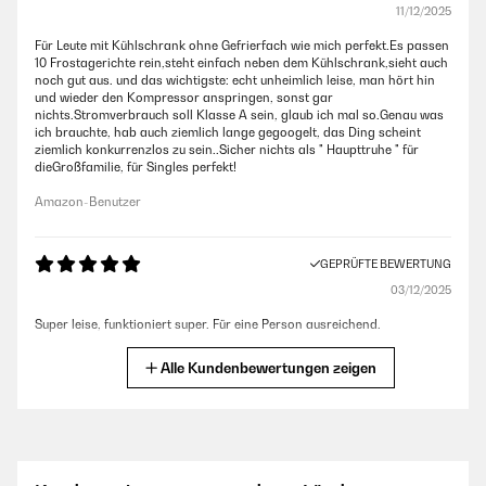
11/12/2025
Für Leute mit Kühlschrank ohne Gefrierfach wie mich perfekt.Es passen
10 Frostagerichte rein,steht einfach neben dem Kühlschrank,sieht auch
noch gut aus. und das wichtigste: echt unheimlich leise, man hört hin
und wieder den Kompressor anspringen, sonst gar
nichts.Stromverbrauch soll Klasse A sein, glaub ich mal so.Genau was
ich brauchte, hab auch ziemlich lange gegoogelt, das Ding scheint
ziemlich konkurrenzlos zu sein..Sicher nichts als " Haupttruhe " für
dieGroßfamilie, für Singles perfekt!
Amazon-Benutzer
GEPRÜFTE BEWERTUNG
03/12/2025
Super leise, funktioniert super. Für eine Person ausreichend.
Amazon-Benutzer
Alle Kundenbewertungen zeigen
GEPRÜFTE BEWERTUNG
01/12/2025
Top Produktbis minus 30C° sehr leise