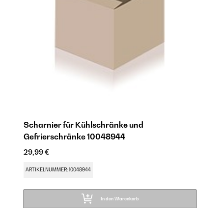
Scharnier für Kühlschränke und
S
Gefrierschränke 10048944
G
29,99 €
29
ARTIKELNUMMER: 10048944
AR
In den Warenkorb