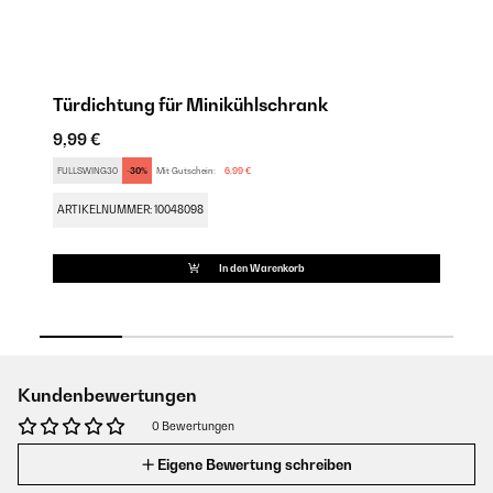
Türdichtung für Minikühlschrank
M
9,99 €
9,
FULLSWING30
-30%
Mit Gutschein:
6,99 €
FU
ARTIKELNUMMER: 10048098
AR
In den Warenkorb
Kundenbewertungen
0 Bewertungen
Eigene Bewertung schreiben