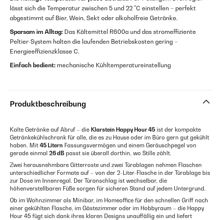
lässt sich die Temperatur zwischen 5 und 22 °C einstellen – perfekt
abgestimmt auf Bier, Wein, Sekt oder alkoholfreie Getränke.
Sparsam im Alltag:
Das Kältemittel R600a und das stromeffiziente
Peltier-System halten die laufenden Betriebskosten gering –
Energieeffizienzklasse C.
Einfach bedient:
mechanische Kühltemperatureinstellung
Produktbeschreibung
Kalte Getränke auf Abruf – die
Klarstein Happy Hour 45
ist der kompakte
Getränkekühlschrank für alle, die es zu Hause oder im Büro gern gut gekühlt
haben. Mit
45 Litern
Fassungsvermögen und einem Geräuschpegel von
gerade einmal
26 dB
passt sie überall dorthin, wo Stille zählt.
Zwei herausnehmbare Gitterroste und zwei Türablagen nehmen Flaschen
unterschiedlicher Formate auf – von der 2-Liter-Flasche in der Türablage bis
zur Dose im Innenregal. Der Türanschlag ist wechselbar, die
höhenverstellbaren Füße sorgen für sicheren Stand auf jedem Untergrund.
Ob im Wohnzimmer als Minibar, im Homeoffice für den schnellen Griff nach
einer gekühlten Flasche, im Gästezimmer oder im Hobbyraum – die Happy
Hour 45 fügt sich dank ihres klaren Designs unauffällig ein und liefert