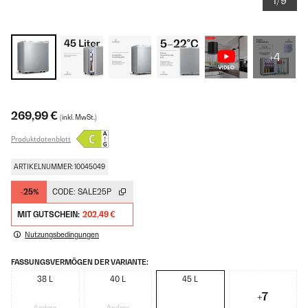
1/9
+4
269,99 €
(inkl. MwSt.)
Produktdatenblatt
ARTIKELNUMMER: 10045049
-25%
CODE:
SALE25P
MIT GUTSCHEIN:
202,49 €
Nutzungsbedingungen
FASSUNGSVERMÖGEN DER VARIANTE:
38 L
40 L
45 L
+7
Andere
Andere