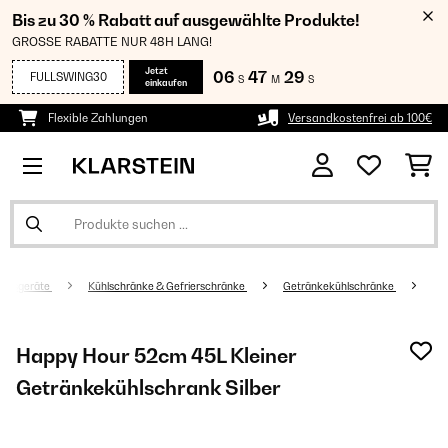
Bis zu 30 % Rabatt auf ausgewählte Produkte!
GROSSE RABATTE NUR 48H LANG!
Jetzt
06
47
28
FULLSWING30
S
M
S
einkaufen
Flexible Zahlungen
Versandkostenfrei ab 100€
altsgeräte
Kühlschränke & Gefrierschränke
Getränkekühlschränke
Happy Hour 52cm 45L Kleiner
Getränkekühlschrank Silber