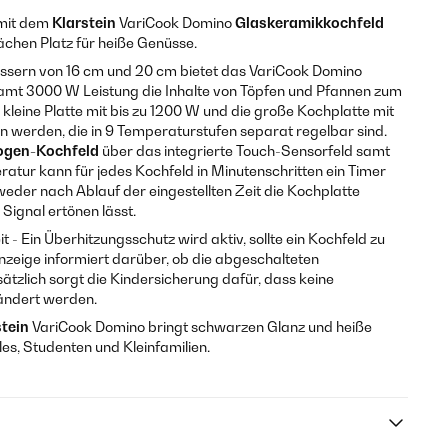
 mit dem
Klarstein
VariCook Domino
Glaskeramikkochfeld
lächen Platz für heiße Genüsse.
sern von 16 cm und 20 cm bietet das VariCook Domino
esamt 3000 W Leistung die Inhalte von Töpfen und Pfannen zum
kleine Platte mit bis zu 1200 W und die große Kochplatte mit
n werden, die in 9 Temperaturstufen separat regelbar sind.
ogen-Kochfeld
über das integrierte Touch-Sensorfeld samt
tur kann für jedes Kochfeld in Minutenschritten ein Timer
der nach Ablauf der eingestellten Zeit die Kochplatte
Signal ertönen lässt.
t - Ein Überhitzungsschutz wird aktiv, sollte ein Kochfeld zu
zeige informiert darüber, ob die abgeschalteten
ätzlich sorgt die Kindersicherung dafür, dass keine
rändert werden.
stein
VariCook Domino bringt schwarzen Glanz und heiße
les, Studenten und Kleinfamilien.