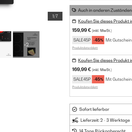
Auch in anderen Zuständen 
1/7
Kaufen Sie dieses Produkt 
159,99 €
(inkl. MwSt.)
SALE45P
-45%
Mit Gutschein
+2
Produktdatenblatt
Kaufen Sie dieses Produkt 
169,99 €
(inkl. MwSt.)
SALE45P
-45%
Mit Gutschein
Produktdatenblatt
Sofort lieferbar
Lieferzeit: 2 - 3 Werktage
14 Tage Rückgaberecht