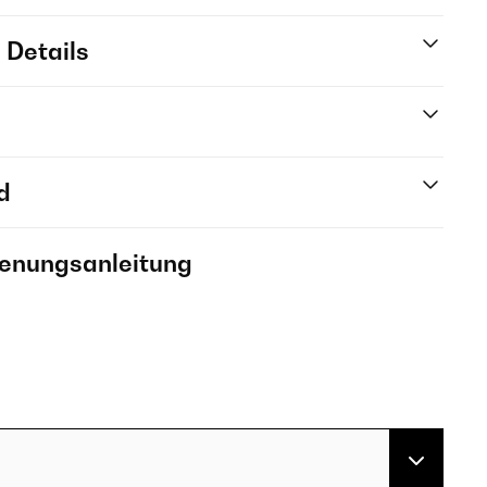
 Details
d
ienungsanleitung