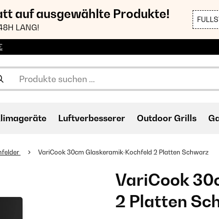
att auf ausgewählte Produkte!
FULL
48H LANG!
€
limageräte
Luftverbesserer
Outdoor Grills
Ga
hfelder
VariCook 30cm Glaskeramik-Kochfeld​ 2 Platten Schwarz
VariCook 30c
2 Platten Sc