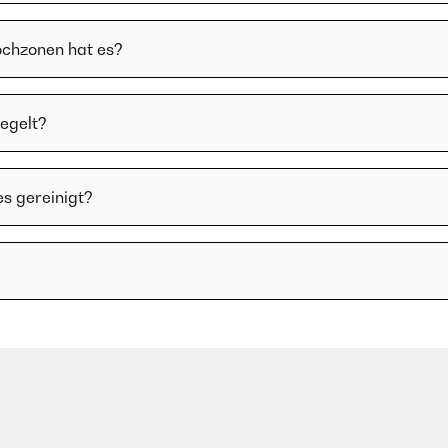
ochzonen hat es?
regelt?
es gereinigt?