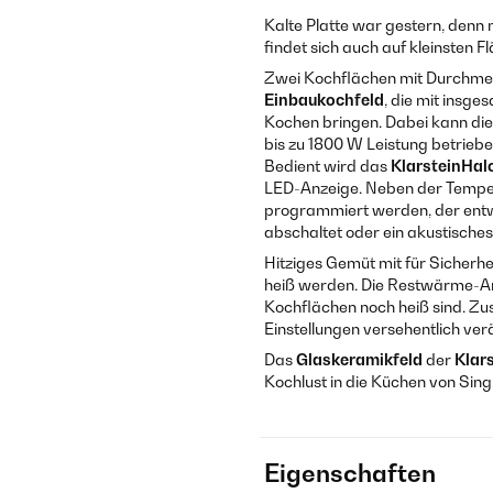
Kalte Platte war gestern, denn
findet sich auch auf kleinsten F
Zwei Kochflächen mit Durchmes
Einbaukochfeld
, die mit insg
Kochen bringen. Dabei kann die 
bis zu 1800 W Leistung betriebe
Bedient wird das
Klarstein
Hal
LED-Anzeige. Neben der Tempera
programmiert werden, der entwe
abschaltet oder ein akustisches 
Hitziges Gemüt mit für Sicherhei
heiß werden. Die Restwärme-An
Kochflächen noch heiß sind. Zus
Einstellungen versehentlich ve
Das
Glaskeramikfeld
der
Klar
Kochlust in die Küchen von Sing
Eigenschaften