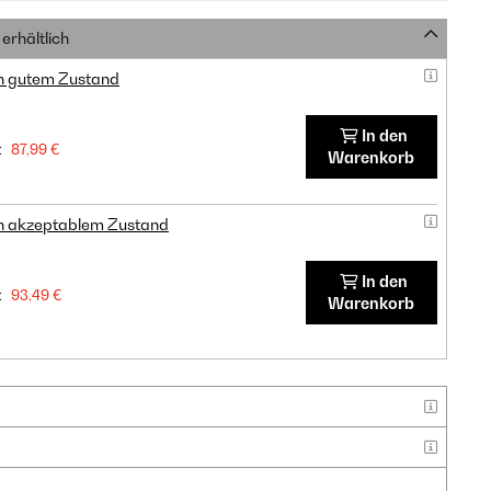
erhältlich
in gutem Zustand
In den
:
87,99 €
Warenkorb
in akzeptablem Zustand
In den
:
93,49 €
Warenkorb