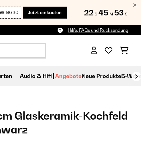
22
45
52
SWING30
Jetzt einkaufen
S
M
S
Hilfe, FAQs und Rücksendung
rten
Audio & Hifi
Angebote
Neue Produkte
B-War
m Glaskeramik-Kochfeld​
hwarz