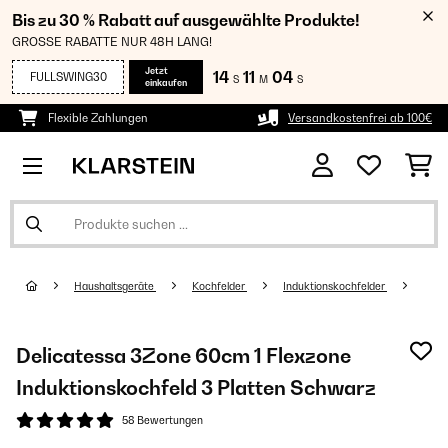
Bis zu 30 % Rabatt auf ausgewählte Produkte!
GROSSE RABATTE NUR 48H LANG!
Jetzt
14
11
03
FULLSWING30
S
M
S
einkaufen
Flexible Zahlungen
Versandkostenfrei ab 100€
Haushaltsgeräte
Kochfelder
Induktionskochfelder
Delicatessa 3Zone 60cm 1 Flexzone
Induktionskochfeld 3 Platten Schwarz
58 Bewertungen