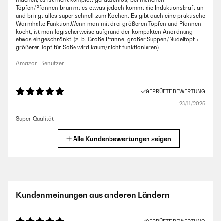
machen, es ist nicht komplett geräuschlos, bei manchen
Töpfen/Pfannen brummt es etwas jedoch kommt die Induktionskraft an
und bringt alles super schnell zum Kochen. Es gibt auch eine praktische
Warmhalte Funktion.Wenn man mit drei größeren Töpfen und Pfannen
kocht, ist man logischerweise aufgrund der kompakten Anordnung
etwas eingeschränkt. (z. b. Große Pfanne, großer Suppen/Nudeltopf +
größerer Topf für Soße wird kaum/nicht funktionieren)
Amazon-Benutzer
GEPRÜFTE BEWERTUNG
23/11/2025
Super Qualität
Amazon-Benutzer
Alle Kundenbewertungen zeigen
GEPRÜFTE BEWERTUNG
20/10/2025
Sehr schnelles aufheizen, leiser Betrieb. Wirkt und ist hochwertig
Kundenmeinungen aus anderen Ländern
Amazon-Benutzer