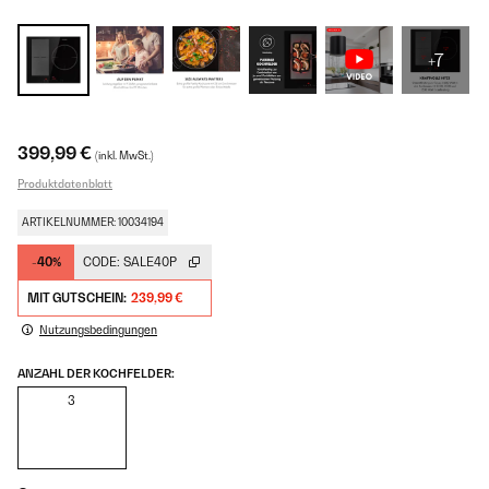
+7
399,99 €
(inkl. MwSt.)
Produktdatenblatt
ARTIKELNUMMER: 10034194
-40%
CODE:
SALE40P
MIT GUTSCHEIN:
239,99 €
Nutzungsbedingungen
ANZAHL DER KOCHFELDER:
3