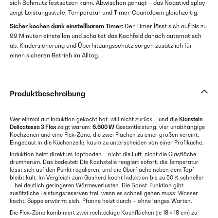
sich Schmutz festsetzen kann. Abwischen genügt – das Negativdisplay
zeigt Leistungsstufe, Temperatur und Timer-Countdown gleichzeitig.
Sicher kochen dank einstellbarem Timer:
Der Timer lässt sich auf bis zu
99 Minuten einstellen und schaltet das Kochfeld danach automatisch
ab. Kindersicherung und Überhitzungsschutz sorgen zusätzlich für
einen sicheren Betrieb im Alltag.
Produktbeschreibung
Wer einmal auf Induktion gekocht hat, will nicht zurück – und die
Klarstein
Delicatessa 3 Flex
zeigt warum:
6.600 W
Gesamtleistung, vier unabhängige
Kochzonen und eine Flex-Zone, die zwei Flächen zu einer großen vereint.
Eingebaut in die Küchenzeile, kaum zu unterscheiden von einer Profiküche.
Induktion heizt direkt im Topfboden – nicht die Luft, nicht die Glasfläche
drumherum. Das bedeutet: Die Kochstelle reagiert sofort, die Temperatur
lässt sich auf den Punkt regulieren, und die Oberfläche neben dem Topf
bleibt kalt. Im Vergleich zum Gasherd kocht Induktion bis zu 50 % schneller
– bei deutlich geringeren Wärmeverlusten. Die Boost-Funktion gibt
zusätzliche Leistungsreserven frei, wenn es schnell gehen muss: Wasser
kocht, Suppe erwärmt sich, Pfanne heizt durch – ohne langes Warten.
Die Flex-Zone kombiniert zwei rechteckige Kochflächen (je 18 × 18 cm) zu