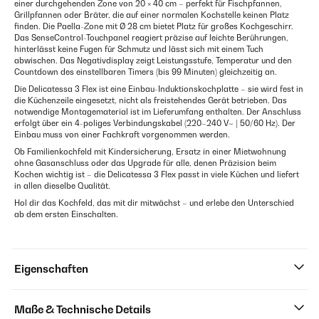
einer durchgehenden Zone von 20 × 40 cm – perfekt für Fischpfannen,
Grillpfannen oder Bräter, die auf einer normalen Kochstelle keinen Platz
finden. Die Paella-Zone mit Ø 28 cm bietet Platz für großes Kochgeschirr.
Das SenseControl-Touchpanel reagiert präzise auf leichte Berührungen,
hinterlässt keine Fugen für Schmutz und lässt sich mit einem Tuch
abwischen. Das Negativdisplay zeigt Leistungsstufe, Temperatur und den
Countdown des einstellbaren Timers (bis 99 Minuten) gleichzeitig an.
Die Delicatessa 3 Flex ist eine Einbau-Induktionskochplatte – sie wird fest in
die Küchenzeile eingesetzt, nicht als freistehendes Gerät betrieben. Das
notwendige Montagematerial ist im Lieferumfang enthalten. Der Anschluss
erfolgt über ein 4-poliges Verbindungskabel (220–240 V~ | 50/60 Hz). Der
Einbau muss von einer Fachkraft vorgenommen werden.
Ob Familienkochfeld mit Kindersicherung, Ersatz in einer Mietwohnung
ohne Gasanschluss oder das Upgrade für alle, denen Präzision beim
Kochen wichtig ist – die Delicatessa 3 Flex passt in viele Küchen und liefert
in allen dieselbe Qualität.
Hol dir das Kochfeld, das mit dir mitwächst – und erlebe den Unterschied
ab dem ersten Einschalten.
Eigenschaften
Maße & Technische Details