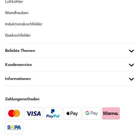
Luftkühler
Livraison rapide, taque de bonne qualité et à prix tout à fait
abordable.
Wandhauben
GEPRÜFTE BEWERTUNG
Utilisateur d'Amazon
27/03/2024
Induktionskochfelder
Übersetzen
Preiswertes Induktionskochfeld, welches optimal in meinen
Gaskochfelder
vorhandenen Arbeitsplattenausschnitt gepasst hat. Lüfter hört man
deutlich, aber für mich nicht störend. Lieferung bin 2 Tagen. Ich bin
GEPRÜFTE BEWERTUNG
zufrieden!
Beliebte Themen
30/01/2025
Amazon-Benutzer
Muy bien. Es la única placa de inducción que he podido
Kundenservice
encontrar con estas medidas a un precio razonable. La única
pega es el ruido de los ventiladores, por eso no le doy las 5
estrellas.
GEPRÜFTE BEWERTUNG
Informationen
25/04/2023
Usuario/a de amazon
Zugegeben, bei dem Preis war ich recht skeptisch (weshalb ich mich für
Übersetzen
die optionale 3-Jahres Garantieverlängerung entschieden habe). Jetzt
Zahlungsmethoden
bin ich aber restlos begeistert (über das Prinzip der Induktion sowie
über das Kochfeld selbst).Geräuschpegel: das Gerät braucht wie wohl
GEPRÜFTE BEWERTUNG
alle Induktionsfelder Lüfter, diese hört man, das ist für mich jedoch
nicht störend. Ich habe eine Schublade unter dem Kochfeld, wenn ich
04/01/2025
diese öffne, höre ich die Lüfter deutlich, bei geschlossener Lade aber
kaum. Bis jetzt hatte ich keine Temperaturprobleme, sodass ich die
mon épouse est satisfaite, cette plaque à induction va
Lade im Betrieb öffnen musste. Der Dunstabzug übertönt es aber
merveilleusement bien, très silencieuse . A ce prix je la
ohnehin.Das Magnetfeld wird (wie wohl bei den meisten Geräten üblich)
recommande car elle est très rapide en cuisson les réglage de