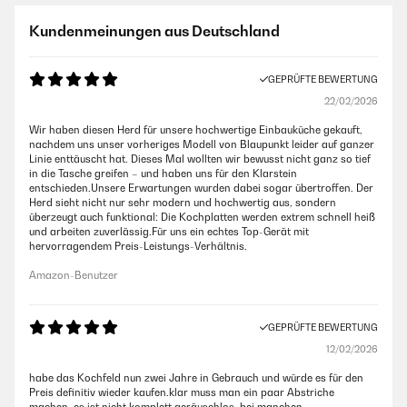
Kundenmeinungen aus Deutschland
GEPRÜFTE BEWERTUNG
22/02/2026
Wir haben diesen Herd für unsere hochwertige Einbauküche gekauft,
nachdem uns unser vorheriges Modell von Blaupunkt leider auf ganzer
Linie enttäuscht hat. Dieses Mal wollten wir bewusst nicht ganz so tief
in die Tasche greifen – und haben uns für den Klarstein
entschieden.Unsere Erwartungen wurden dabei sogar übertroffen. Der
Herd sieht nicht nur sehr modern und hochwertig aus, sondern
überzeugt auch funktional: Die Kochplatten werden extrem schnell heiß
und arbeiten zuverlässig.Für uns ein echtes Top-Gerät mit
hervorragendem Preis-Leistungs-Verhältnis.
Amazon-Benutzer
GEPRÜFTE BEWERTUNG
12/02/2026
habe das Kochfeld nun zwei Jahre in Gebrauch und würde es für den
Preis definitiv wieder kaufen.klar muss man ein paar Abstriche