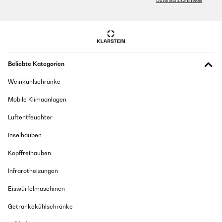
Datenschutzhinweis
herkömmlichen Modelle mit schwarzem Glas. Die ansprechende
Gestaltung sorgt für einen modernen Look in meiner
GEPRÜFTE BEWERTUNG
Küche.**Empfehlung zur LED-Darstellung:**Die LED-Darstellung anstelle
der üblichen roten bitte mit blauen Indikatoren damit könnte es leichter
07/05/2025
zu sehen sein. Eine Verbesserung in dieser Hinsicht würde das
Nutzererlebnis weiter optimieren.Insgesamt kann ich dieses Kochfeld
Geen klachten, het is een vervanger van de vorige waar een barst
sehr empfehlen!
in gekomen is.
Beliebte Kategorien
Amazon-Benutzer
Amazon-gebruiker
Weinkühlschränke
Übersetzen
GEPRÜFTE BEWERTUNG
Mobile Klimaanlagen
17/12/2024
GEPRÜFTE BEWERTUNG
Luftentfeuchter
09/02/2025
Schnelle Lieferung und entspricht den Vorgaben in der Beschreibung
der Induktionsplatte.Immer wieder gerne, Händler ist zu empfehlen.
Inselhauben
Really good so fare
Amazon-Benutzer
Kopffreihauben
Utilisateur d'Amazon
Infrarotheizungen
Übersetzen
GEPRÜFTE BEWERTUNG
11/12/2024
Eiswürfelmaschinen
GEPRÜFTE BEWERTUNG
Kurze Lieferzeit, entspricht meinen Vorstellungen. Reis Leistung ok
Getränkekühlschränke
04/02/2025
Amazon-Benutzer