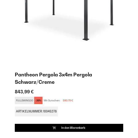
Pantheon Pergola 3x4m Pergola
P
Schwarz/Creme
71
843,99 €
FU
FULLSWING30
-30%
Mit Gutschein:
590,79 €
AR
ARTIKELNUMMER: 10045276
In den Warenkorb