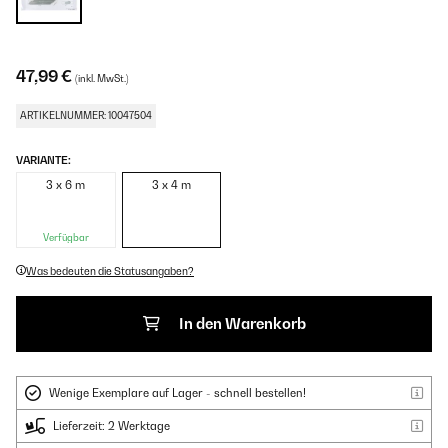
47,99 €
(inkl. MwSt.)
ARTIKELNUMMER: 10047504
VARIANTE:
3 x 6 m
3 x 4 m
Verfügbar
Was bedeuten die Statusangaben?
In den Warenkorb
Wenige Exemplare auf Lager - schnell bestellen!
Lieferzeit: 2 Werktage