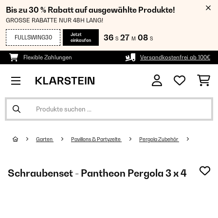
Bis zu 30 % Rabatt auf ausgewählte Produkte!
GROSSE RABATTE NUR 48H LANG!
Jetzt
36
27
06
FULLSWING30
S
M
S
einkaufen
Flexible Zahlungen
Versandkostenfrei ab 100€
Garten
Pavillons & Partyzelte
Pergola Zubehör
Schraubenset - Pantheon Pergola 3 x 4