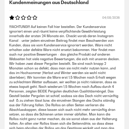
Kundenmeinungen aus Deutschland
04/08/2026
!!!ACHTUNG!!! Auf keinen Fall hier bestellen. Der Kundenservice
ignoriert einen und räumt keine verpflichtende Gewährleistung
innerhalb der ersten 24 Monate ein. Checkt vorab deren Instagram
Kanal - unter jedem einzelnen Beitrag findet man Beschwerden von
Kunden, dass sie vom Kundenservice ignoriert werden, Ware nicht
erhalten oder defekte Ware nicht ersetzt bekommen. Hier findet man
auch nur positive Bewertungen - das gleiche Produkt auf anderen
Webseiten hat viele negative Bewertungen, die sich mit unseren decken.
Wir haben zwei dieser Pergolen bestellt. Sie sind nach knapp 2
Monaten schon so defekt, dass man sie nicht mehr nutzen kann..und
das im Hochsommer (Herbst und Winter werden sie wohl nicht
überleben). Wir konnten die Ware erst 1,5 Wochen nach Erhalt wegen
zu schlechtem Wetter aufbauen, wir wollten ja nicht riskieren, dass es
etwas kaputt geht. Nach wiederum 1,5 Wochen nach Aufbau durch 4
Personen, zeigten BEIDE Pergolen deutlichen Qualititäsmängel. Das
Gestell beider Pergolen ist schief, sodass sie das Dach nicht vernünftig
auf- & zu ziehen lässt bzw. die einzelnen Stangen des Dachs ständig
aus der Führung fallen. Die Rollos an allen Seiten verlieren die
Abschlusskappen, diese lassen sich auch nicht mehr vernünftig dran
setzen, so dass die Schienen unten immer abfallen. Man kann die
Rollos nicht ganz runter machen, da sie sonst oben aus der Halterung
fallen. An allen vier Rollos lösen sich die Seitennähte, so dass diese
sich beim abrollen der Rollos um das Gestänge wickelt und man das