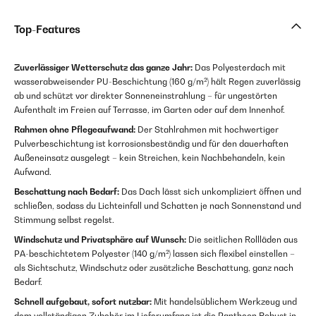
Top-Features
Zuverlässiger Wetterschutz das ganze Jahr:
Das Polyesterdach mit
wasserabweisender PU-Beschichtung (160 g/m²) hält Regen zuverlässig
ab und schützt vor direkter Sonneneinstrahlung – für ungestörten
Aufenthalt im Freien auf Terrasse, im Garten oder auf dem Innenhof.
Rahmen ohne Pflegeaufwand:
Der Stahlrahmen mit hochwertiger
Pulverbeschichtung ist korrosionsbeständig und für den dauerhaften
Außeneinsatz ausgelegt – kein Streichen, kein Nachbehandeln, kein
Aufwand.
Beschattung nach Bedarf:
Das Dach lässt sich unkompliziert öffnen und
schließen, sodass du Lichteinfall und Schatten je nach Sonnenstand und
Stimmung selbst regelst.
Windschutz und Privatsphäre auf Wunsch:
Die seitlichen Rollläden aus
PA-beschichtetem Polyester (140 g/m²) lassen sich flexibel einstellen –
als Sichtschutz, Windschutz oder zusätzliche Beschattung, ganz nach
Bedarf.
Schnell aufgebaut, sofort nutzbar:
Mit handelsüblichem Werkzeug und
dem vollständigen Zubehör im Lieferumfang ist die Pantheon Robust in