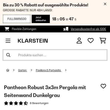
Bis zu 30 % Rabatt auf ausgewählte Produkte!
GROSSE RABATTE NUR 48H LANG!
Jetzt
18
05
46
FULLSWING30
S
M
S
einkaufen
Flexible Zahlungen
Versandkostenfrei ab 100€
Garten
Pavillons & Partyzelte
Pantheon Robust 3x3m Pergola mit
Seitenwand Dunkelgrau
8 Bewertungen