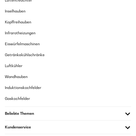
Luftentfeuchter
Inselhauben
Kopffreihauben
Infrarotheizungen
Eiswürfelmaschinen
Getränkekühlschränke
Luftkühler
Wandhauben
Induktionskochfelder
Gaskochfelder
Beliebte Themen
Kundenservice