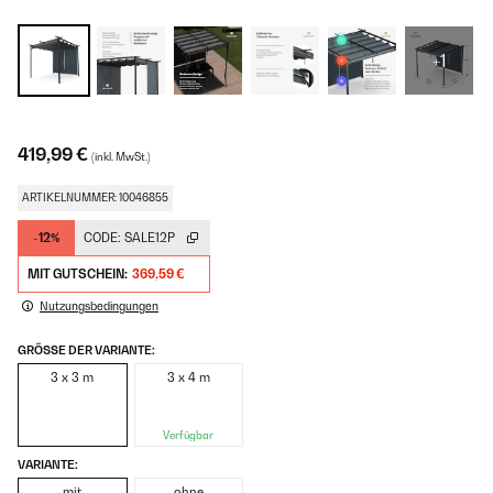
+1
419,99 €
(inkl. MwSt.)
ARTIKELNUMMER: 10046855
-12%
CODE:
SALE12P
MIT GUTSCHEIN:
369,59 €
Nutzungsbedingungen
GRÖSSE DER VARIANTE:
3 x 3 m
3 x 4 m
Verfügbar
VARIANTE:
mit
ohne