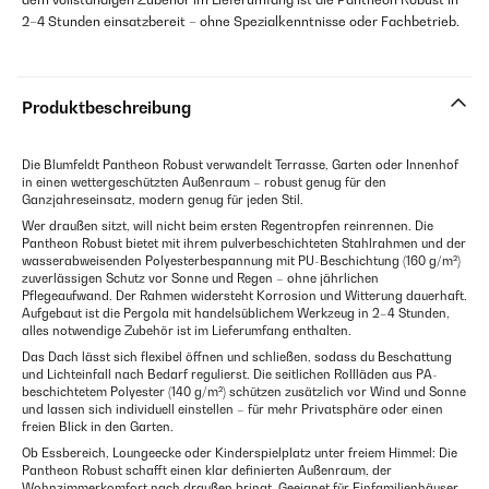
2–4 Stunden einsatzbereit – ohne Spezialkenntnisse oder Fachbetrieb.
Produktbeschreibung
Die Blumfeldt Pantheon Robust verwandelt Terrasse, Garten oder Innenhof
in einen wettergeschützten Außenraum – robust genug für den
Ganzjahreseinsatz, modern genug für jeden Stil.
Wer draußen sitzt, will nicht beim ersten Regentropfen reinrennen. Die
Pantheon Robust bietet mit ihrem pulverbeschichteten Stahlrahmen und der
wasserabweisenden Polyesterbespannung mit PU-Beschichtung (160 g/m²)
zuverlässigen Schutz vor Sonne und Regen – ohne jährlichen
Pflegeaufwand. Der Rahmen widersteht Korrosion und Witterung dauerhaft.
Aufgebaut ist die Pergola mit handelsüblichem Werkzeug in 2–4 Stunden,
alles notwendige Zubehör ist im Lieferumfang enthalten.
Das Dach lässt sich flexibel öffnen und schließen, sodass du Beschattung
und Lichteinfall nach Bedarf regulierst. Die seitlichen Rollläden aus PA-
beschichtetem Polyester (140 g/m²) schützen zusätzlich vor Wind und Sonne
und lassen sich individuell einstellen – für mehr Privatsphäre oder einen
freien Blick in den Garten.
Ob Essbereich, Loungeecke oder Kinderspielplatz unter freiem Himmel: Die
Pantheon Robust schafft einen klar definierten Außenraum, der
Wohnzimmerkomfort nach draußen bringt. Geeignet für Einfamilienhäuser,