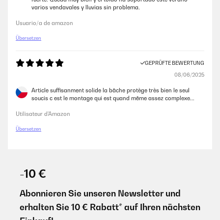
Amazon-Benutzer
varios vendavales y lluvias sin problema.
Usuario/a de amazon
Übersetzen
GEPRÜFTE BEWERTUNG
08/06/2025
Article suffisanment solide la bâche protège très bien le seul
soucis c est le montage qui est quand même assez complexe...
Utilisateur d'Amazon
Übersetzen
-10 €
Abonnieren Sie unseren Newsletter und
erhalten Sie 10 € Rabatt* auf Ihren nächsten