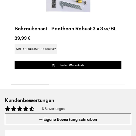
Schraubenset - Pantheon Robust 3 x 3 w/BL
D
29,99 €
83
ARTIKELNUMMER: 10047532
AR
In den Warenkorb
Kundenbewertungen
8 Bewertungen
Eigene Bewertung schreiben