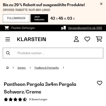
Bis zu 29 % Rabatt auf ausgewählte Produkte!
GROSSE RABATTE NUR 48H LANG!
Jetzt
42
45
03
FULLSWING29
S
M
S
einkaufen
Flexible Zahlungen
Versandkostenfrei ab 100€
Garten
Pavillons & Partyzelte
Pantheon Pergola 3x4m Pergola
Schwarz/Creme
31 Bewertungen