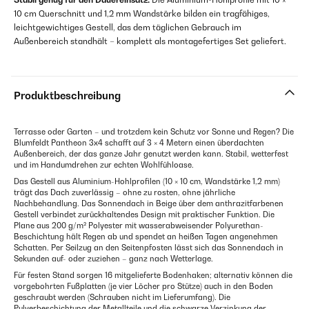
10 cm Querschnitt und 1,2 mm Wandstärke bilden ein tragfähiges,
leichtgewichtiges Gestell, das dem täglichen Gebrauch im
Außenbereich standhält – komplett als montagefertiges Set geliefert.
Produktbeschreibung
Terrasse oder Garten – und trotzdem kein Schutz vor Sonne und Regen? Die
Blumfeldt Pantheon 3x4 schafft auf 3 × 4 Metern einen überdachten
Außenbereich, der das ganze Jahr genutzt werden kann. Stabil, wetterfest
und im Handumdrehen zur echten Wohlfühloase.
Das Gestell aus Aluminium-Hohlprofilen (10 × 10 cm, Wandstärke 1,2 mm)
trägt das Dach zuverlässig – ohne zu rosten, ohne jährliche
Nachbehandlung. Das Sonnendach in Beige über dem anthrazitfarbenen
Gestell verbindet zurückhaltendes Design mit praktischer Funktion. Die
Plane aus 200 g/m² Polyester mit wasserabweisender Polyurethan-
Beschichtung hält Regen ab und spendet an heißen Tagen angenehmen
Schatten. Per Seilzug an den Seitenpfosten lässt sich das Sonnendach in
Sekunden auf- oder zuziehen – ganz nach Wetterlage.
Für festen Stand sorgen 16 mitgelieferte Bodenhaken; alternativ können die
vorgebohrten Fußplatten (je vier Löcher pro Stütze) auch in den Boden
geschraubt werden (Schrauben nicht im Lieferumfang). Die
Pulverbeschichtung der Metallteile und die schwarze Verzinkung der