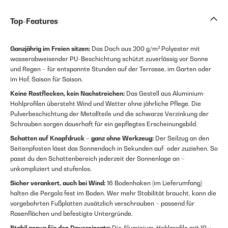
Top-Features
Ganzjährig im Freien sitzen:
Das Dach aus 200 g/m² Polyester mit
wasserabweisender PU-Beschichtung schützt zuverlässig vor Sonne
und Regen – für entspannte Stunden auf der Terrasse, im Garten oder
im Hof, Saison für Saison.
Keine Rostflecken, kein Nachstreichen:
Das Gestell aus Aluminium-
Hohlprofilen übersteht Wind und Wetter ohne jährliche Pflege. Die
Pulverbeschichtung der Metallteile und die schwarze Verzinkung der
Schrauben sorgen dauerhaft für ein gepflegtes Erscheinungsbild.
Schatten auf Knopfdruck – ganz ohne Werkzeug:
Der Seilzug an den
Seitenpfosten lässt das Sonnendach in Sekunden auf- oder zuziehen. So
passt du den Schattenbereich jederzeit der Sonnenlage an –
unkompliziert und stufenlos.
Sicher verankert, auch bei Wind:
16 Bodenhaken (im Lieferumfang)
halten die Pergola fest im Boden. Wer mehr Stabilität braucht, kann die
vorgebohrten Fußplatten zusätzlich verschrauben – passend für
Rasenflächen und befestigte Untergründe.
Stabil genug für den Dauereinsatz:
Die Aluminium-Hohlprofile mit 10 ×