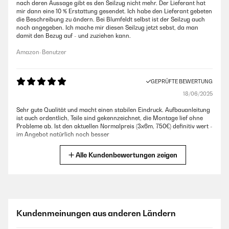
nach deren Aussage gibt es den Seilzug nicht mehr. Der Lieferant hat
mir dann eine 10 % Erstattung gesendet. Ich habe den Lieferant gebeten
die Beschreibung zu ändern. Bei Blumfeldt selbst ist der Seilzug auch
noch angegeben. Ich mache mir diesen Seilzug jetzt sebst, da man
damit den Bezug auf - und zuziehen kann.
Amazon-Benutzer
GEPRÜFTE BEWERTUNG
18/06/2025
Sehr gute Qualität und macht einen stabilen Eindruck. Aufbauanleitung
ist auch ordentlich, Teile sind gekennzeichnet, die Montage lief ohne
Probleme ab. Ist den aktuellen Normalpreis (3x6m, 750€) definitiv wert -
im Angebot natürlich noch besser
Amazon-Benutzer
Alle Kundenbewertungen zeigen
GEPRÜFTE BEWERTUNG
18/06/2025
Sehr gute Qualität und macht einen stabilen Eindruck. Aufbauanleitung
Kundenmeinungen aus anderen Ländern
ist auch ordentlich, Teile sind gekennzeichnet, die Montage lief ohne
Probleme ab.Ist den aktuellen Normalpreis (3x6m, 750€) definitiv wert -