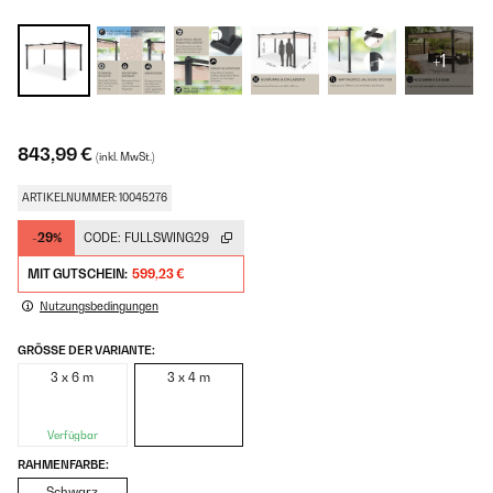
+1
843,99 €
(inkl. MwSt.)
ARTIKELNUMMER: 10045276
-29%
CODE:
FULLSWING29
MIT GUTSCHEIN:
599,23 €
Nutzungsbedingungen
GRÖSSE DER VARIANTE:
3 x 6 m
3 x 4 m
Verfügbar
RAHMENFARBE:
Schwarz