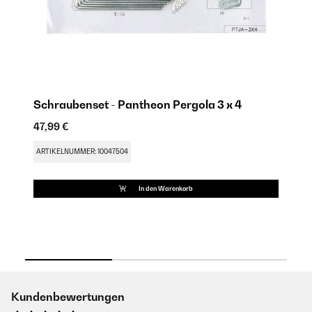
4
Schraubenset - Pantheon Pergola 3 x 4
47,99 €
83
ARTIKELNUMMER: 10047504
AR
In den Warenkorb
Kundenbewertungen