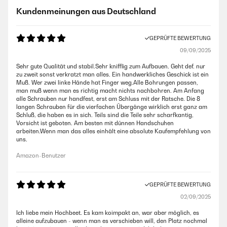
Kundenmeinungen aus Deutschland
GEPRÜFTE BEWERTUNG
09/09/2025
Sehr gute Qualität und stabil.Sehr knifflig zum Aufbauen. Geht def. nur
zu zweit sonst verkratzt man alles. Ein handwerkliches Geschick ist ein
Muß. Wer zwei linke Hände hat Finger weg.Alle Bohrungen passen,
man muß wenn man es richtig macht nichts nachbohren. Am Anfang
alle Schrauben nur handfest, erst am Schluss mit der Ratsche. Die 8
langen Schrauben für die vierfachen Übergänge wirklich erst ganz am
Schluß, die haben es in sich. Teils sind die Teile sehr scharfkantig,
Vorsicht ist geboten. Am besten mit dünnen Handschuhen
arbeiten.Wenn man das alles einhält eine absolute Kaufempfehlung von
uns.
Amazon-Benutzer
GEPRÜFTE BEWERTUNG
02/09/2025
Ich liebe mein Hochbeet. Es kam koimpakt an, war aber möglich, es
alleine aufzubauen - wenn man es verschieben will, den Platz nochmal