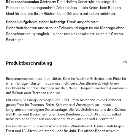
Rückenschonendes Gärtnern:
Die erhöhte Konstruktion bringt die
Pflanzen auf eine angenehme Arbeitshöhe – kein Knien, kein Bücken.
Ideal für alle, die ihren Rücken beim Gärtnern entlasten möchten.
Schnell aufgebaut, sicher befestigt:
Dank umgefalteter
Sicherheitskanten und stabiler Eckverbindungen ist die Montage ohne
Spezialwerkzeug möglich – sicher und unkompliziert, auch für Garten-
Einsteiger.
Produktbeschreibung
Rückenschmerzen nach dem Jäten, Knie im feuchten Erdreich, kein Platz für
einen richtigen Garten – das muss nicht sein. Das Blumfeldt High Grow
Hochbeet bringt das Gärtnern auf dein Niveau: bequem, wetterfest und auch
auf Balkon oder Terrasse zuhause.
Mit einem Fassungsvermögen von 1.169 Litern bietet das ovale Hochbeet
genug Erde für Tomaten, Salat, Kräuter und Wurzelgemüse – ohne
Umgraben, ohne eigene Gartenanlage. Die Arbeitshöhe schont den Rücken,
weil Knien und Bücken entfallen. Eine Beettiefe von 28–35 cm gibt selbst
tiefwurzelnden Pflanzen ausreichend Raum, um sich voll zu entfalten.
Die Konstruktion aus verzinktem Stahl – Wandstärke 0,6 mm – hält Regen,
Frost und UV-Strahlung stand, Jahr für Jahr. Die offene Bodenstruktur