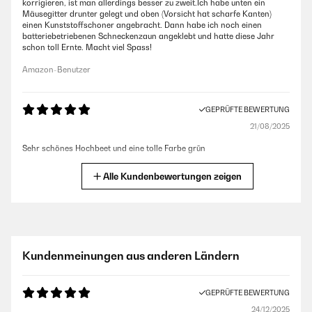
korrigieren, ist man allerdings besser zu zweit.Ich habe unten ein
Mäusegitter drunter gelegt und oben (Vorsicht hat scharfe Kanten)
einen Kunststoffschoner angebracht. Dann habe ich noch einen
batteriebetriebenen Schneckenzaun angeklebt und hatte diese Jahr
schon toll Ernte. Macht viel Spass!
Amazon-Benutzer
GEPRÜFTE BEWERTUNG
21/08/2025
Sehr schönes Hochbeet und eine tolle Farbe grün
Amazon-Benutzer
Alle Kundenbewertungen zeigen
GEPRÜFTE BEWERTUNG
06/06/2025
Gute Qualität gute Aufbauanleitung.sind voll und ganz zufrieden.
Kundenmeinungen aus anderen Ländern
Amazon-Benutzer
GEPRÜFTE BEWERTUNG
24/12/2025
GEPRÜFTE BEWERTUNG