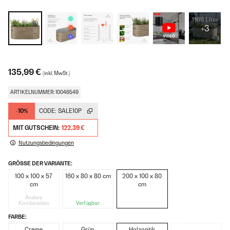
+3
135,99 €
(inkl. MwSt.)
ARTIKELNUMMER: 10046549
-10%
CODE:
SALE10P
MIT GUTSCHEIN:
122,39 €
Nutzungsbedingungen
GRÖSSE DER VARIANTE:
100 x 100 x 57
160 x 80 x 80 cm
200 x 100 x 80
cm
cm
Andere
Kombination
Verfügbar
FARBE:
Creme
Grün
Holzoptik