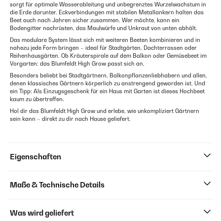
sorgt für optimale Wasserableitung und unbegrenztes Wurzelwachstum in
die Erde darunter. Eckverbindungen mit stabilen Metallankern halten das
Beet auch nach Jahren sicher zusammen. Wer möchte, kann ein
Bodengitter nachrüsten, das Maulwürfe und Unkraut von unten abhält.
Das modulare System lässt sich mit weiteren Beeten kombinieren und in
nahezu jede Form bringen – ideal für Stadtgärten, Dachterrassen oder
Reihenhausgärten. Ob Kräuterspirale auf dem Balkon oder Gemüsebeet im
Vorgarten: das Blumfeldt High Grow passt sich an.
Besonders beliebt bei Stadtgärtnern, Balkonpflanzenliebhabern und allen,
denen klassisches Gärtnern körperlich zu anstrengend geworden ist. Und
ein Tipp: Als Einzugsgeschenk für ein Haus mit Garten ist dieses Hochbeet
kaum zu übertreffen.
Hol dir das Blumfeldt High Grow und erlebe, wie unkompliziert Gärtnern
sein kann – direkt zu dir nach Hause geliefert.
Eigenschaften
Maße & Technische Details
Was wird geliefert