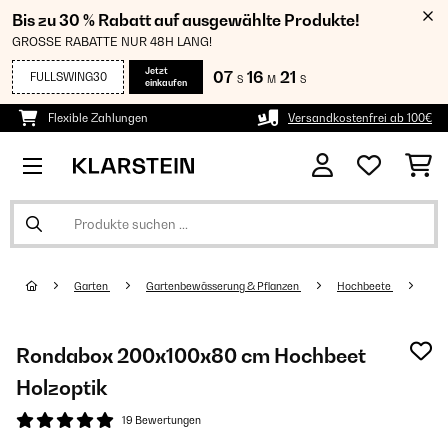
Bis zu 30 % Rabatt auf ausgewählte Produkte!
GROSSE RABATTE NUR 48H LANG!
Jetzt
07
16
20
FULLSWING30
S
M
S
einkaufen
Flexible Zahlungen
Versandkostenfrei ab 100€
Garten
Gartenbewässerung & Pflanzen
Hochbeete
Rondabox 200x100x80 cm Hochbeet
Holzoptik
19 Bewertungen