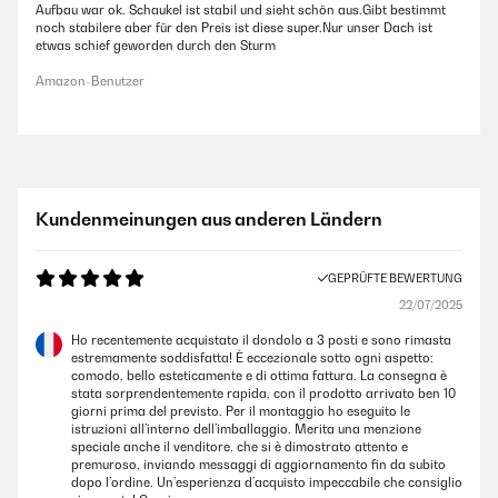
Aufbau war ok. Schaukel ist stabil und sieht schön aus.Gibt bestimmt
noch stabilere aber für den Preis ist diese super.Nur unser Dach ist
etwas schief geworden durch den Sturm
Amazon-Benutzer
Kundenmeinungen aus anderen Ländern
GEPRÜFTE BEWERTUNG
22/07/2025
Ho recentemente acquistato il dondolo a 3 posti e sono rimasta
estremamente soddisfatta! È eccezionale sotto ogni aspetto:
comodo, bello esteticamente e di ottima fattura. La consegna è
stata sorprendentemente rapida, con il prodotto arrivato ben 10
giorni prima del previsto. Per il montaggio ho eseguito le
istruzioni all’interno dell’imballaggio. Merita una menzione
speciale anche il venditore, che si è dimostrato attento e
premuroso, inviando messaggi di aggiornamento fin da subito
dopo l’ordine. Un’esperienza d’acquisto impeccabile che consiglio