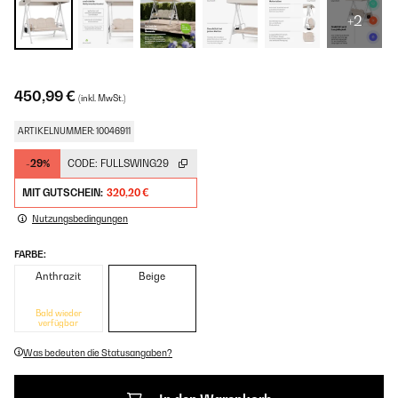
+2
450,99 €
(inkl. MwSt.)
ARTIKELNUMMER: 10046911
-29%
CODE:
FULLSWING29
MIT GUTSCHEIN:
320,20 €
Nutzungsbedingungen
FARBE:
Anthrazit
Beige
Bald wieder
verfügbar
Was bedeuten die Statusangaben?