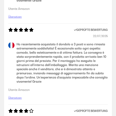
vivamente! Grazie
Utente Amazon
Übersetzen
GEPRÜFTE BEWERTUNG
22/07/2025
Ho recentemente acquistato il dondolo a 3 posti e sono rimasta
estremamente soddisfatta! È eccezionale sotto ogni aspetto:
comodo, bello esteticamente e di ottima fattura. La consegna è
stata sorprendentemente rapida, con il prodotto arrivato ben 10
giorni prima del previsto. Per il montaggio ho eseguito le
istruzioni all'interno dell'imballaggio. Merita una menzione
speciale anche il venditore, che si è dimostrato attento e
premuroso, inviando messaggi di aggiornamento fin da subito
dopo l'ordine. Un'esperienza d'acquisto impeccabile che consiglio
vivamente! Grazie
Utente Amazon
Übersetzen
GEPRÜFTE BEWERTUNG