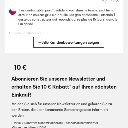
22/06/2025
Très confortable, paraît solide, a voir dans le temps, seul bémol
erreur de couleur gris clair au lieu de gris anthracite, j attends 1
geste du constructeur qui réponds après plus de 15 jours, donc je
l ai gardé
Utilisateur d'Amazon
Alle Kundenbewertungen zeigen
Übersetzen
GEPRÜFTE BEWERTUNG
30/06/2024
-10 €
Super contente, j’adore.Facile à monter.Très agréable à utiliser.Je
profite bien de mon jardin.
Abonnieren Sie unseren Newsletter und
erhalten Sie 10 € Rabatt* auf Ihren nächsten
Utilisateur d'Amazon
Einkauf!
Übersetzen
Melden Sie sich für unseren Newsletter an und gehören Sie zu
den Ersten, die über kommende Sonderangebote informiert
werden.
*Der 10 € Rabatt ist nicht mit anderen Gutscheinen kombinierbar.
Mindestbestellwert 100 €.