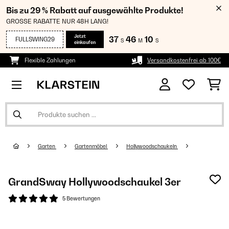
Bis zu 29 % Rabatt auf ausgewählte Produkte!
GROSSE RABATTE NUR 48H LANG!
Jetzt
37
46
10
FULLSWING29
S
M
S
einkaufen
Flexible Zahlungen
Versandkostenfrei ab 100€
Garten
Gartenmöbel
Hollywoodschaukeln
GrandSway Hollywoodschaukel 3er
5 Bewertungen