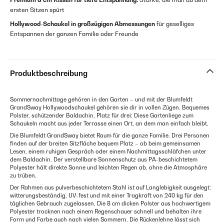
ersten Sitzen spürt
Hollywood-Schaukel in großzügigen Abmessungen
für geselliges
Entspannen der ganzen Familie oder Freunde
Produktbeschreibung
Sommernachmittage gehören in den Garten – und mit der Blumfeldt
GrandSway Hollywoodschaukel gehören sie dir in vollen Zügen. Bequemes
Polster, schützender Baldachin, Platz für drei: Diese Gartenliege zum
Schaukeln macht aus jeder Terrasse einen Ort, an dem man einfach bleibt.
Die Blumfeldt GrandSway bietet Raum für die ganze Familie. Drei Personen
finden auf der breiten Sitzfläche bequem Platz – ob beim gemeinsamen
Lesen, einem ruhigen Gespräch oder einem Nachmittagsschläfchen unter
dem Baldachin. Der verstellbare Sonnenschutz aus PA-beschichtetem
Polyester hält direkte Sonne und leichten Regen ab, ohne die Atmosphäre
zu trüben.
Der Rahmen aus pulverbeschichtetem Stahl ist auf Langlebigkeit ausgelegt:
witterungsbeständig, UV-fest und mit einer Tragkraft von 240 kg für den
täglichen Gebrauch zugelassen. Die 8 cm dicken Polster aus hochwertigem
Polyester trocknen nach einem Regenschauer schnell und behalten ihre
Form und Farbe auch nach vielen Sommern. Die Rückenlehne lässt sich