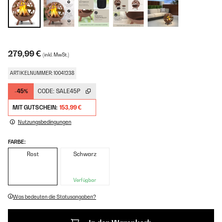
279,99 €
(inkl. MwSt.)
ARTIKELNUMMER: 10041238
-45%
CODE:
SALE45P
MIT GUTSCHEIN:
153,99 €
Nutzungsbedingungen
FARBE:
Rost
Schwarz
Verfügbar
Was bedeuten die Statusangaben?