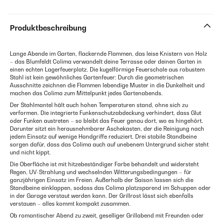
Produktbeschreibung
Lange Abende im Garten, flackernde Flammen, das leise Knistern von Holz
– das Blumfeldt Colima verwandelt deine Terrasse oder deinen Garten in
einen echten Lagerfeuerplatz. Die kugelförmige Feuerschale aus robustem
Stahl ist kein gewöhnliches Gartenfeuer: Durch die geometrischen
Ausschnitte zeichnen die Flammen lebendige Muster in die Dunkelheit und
machen das Colima zum Mittelpunkt jedes Gartenabends.
Der Stahlmantel hält auch hohen Temperaturen stand, ohne sich zu
verformen. Die integrierte Funkenschutzabdeckung verhindert, dass Glut
oder Funken austreten – so bleibt das Feuer genau dort, wo es hingehört.
Darunter sitzt ein herausnehmbarer Aschekasten, der die Reinigung nach
jedem Einsatz auf wenige Handgriffe reduziert. Drei stabile Standbeine
sorgen dafür, dass das Colima auch auf unebenem Untergrund sicher steht
und nicht kippt.
Die Oberfläche ist mit hitzebeständiger Farbe behandelt und widersteht
Regen, UV-Strahlung und wechselnden Witterungsbedingungen – für
ganzjährigen Einsatz im Freien. Außerhalb der Saison lassen sich die
Standbeine einklappen, sodass das Colima platzsparend im Schuppen oder
in der Garage verstaut werden kann. Der Grillrost lässt sich ebenfalls
verstauen – alles kommt kompakt zusammen.
Ob romantischer Abend zu zweit, geselliger Grillabend mit Freunden oder