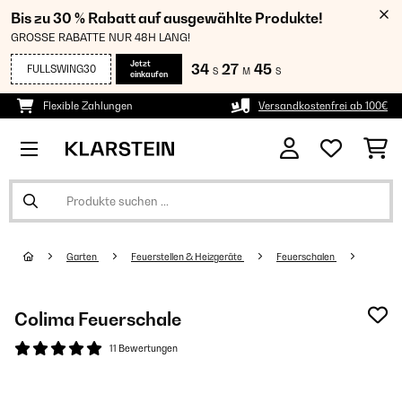
Bis zu 30 % Rabatt auf ausgewählte Produkte!
GROSSE RABATTE NUR 48H LANG!
Jetzt
34
27
45
FULLSWING30
S
M
S
einkaufen
Flexible Zahlungen
Versandkostenfrei ab 100€
Garten
Feuerstellen & Heizgeräte
Feuerschalen
Colima Feuerschale
11 Bewertungen