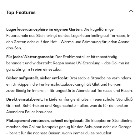
Top-Features
Lagerfeueratmosphäre im eigenen Garten:
Die kugelförmige
Feuerschale aus Stahl bringt echtes Lagerfeuerfeeling auf Terrasse, in
den Garten oder auf den Hof – Wärme und Stimmung für jeden Abend
draußen.
Für jedes Wetter gemacht:
Der Stahlmantel ist hitzebeständig
behandelt und widersteht Regen sowie UV-Strahlung – das Colima ist
ganzjährig im Freien einsetzbar.
Sicher aufgestellt, sicher entfacht:
Drei stabile Standbeine verhindern
ein Umkippen, die Funkenschutzabdeckung hält Glut und Funken
zuverlässig im Inneren – für ungestörte Abende auf Terrasse und Rasen.
Direkt einsatzbereit:
Im Lieferumfang enthalten: Feuerschale, Standfuß,
Grillrost, Schürhaken und Regenschutz – alles, was du für den ersten
Abend am Feuer brauchst.
Platzsparend verstauen, schnell aufgebaut:
Die klappbaren Standbeine
machen das Colima kompakt genug für den Schuppen oder die Garage
– bereit für die nächste Saison, wann immer du es brauchst.