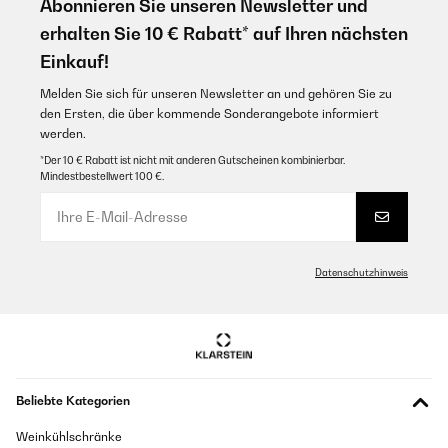
Abonnieren Sie unseren Newsletter und
fonctionne très bien en brasero, bientôt le test des grillades !
erhalten Sie 10 € Rabatt* auf Ihren nächsten
Utilisateur d'Amazon
Einkauf!
Übersetzen
Melden Sie sich für unseren Newsletter an und gehören Sie zu
den Ersten, die über kommende Sonderangebote informiert
GEPRÜFTE BEWERTUNG
werden.
27/12/2022
*Der 10 € Rabatt ist nicht mit anderen Gutscheinen kombinierbar.
Mindestbestellwert 100 €.
Non è una semplice griglia, è un concentrato di eleganza e
praticità, bellissimo da vedere, in giardino in mezzo alla neve è
stata un'esperienza fantastica, un faló controllato, che ha fatto
invidia a tutti i vicini che si sono avvicinato curiosi a vedere il
maialetto che girava sullo spiedo.Pratico perché corredato di
griglia per farsi 2 bistecchina all'occorrenza ma risalta all'occhio
Datenschutzhinweis
se lo si usa come cammino esterno per godersi il giardino
innevato anche in inverno stando al caldo vicino al fuoco mentre
si sorseggiare un buon punch o un bombardino.Non me ne sono
per niente pentito.
Utente Amazon
Übersetzen
Beliebte Kategorien
Weinkühlschränke