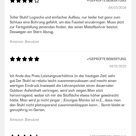
GEPRÜFTE BEWERTUNG
04/02/2024
Toller Stuhl! Logische und einfacher Aufbau, nur leider hat ganz zum
Schluss eine Bohrung gefehlt, um das Fussteil anzubringen. Muss jetzt
zur Fertigstellung jemanden finden, der einen Metallbohrer besitzt.
Deswegen ein Stern Abzug.
Amazon-Benutzer
GEPRÜFTE BEWERTUNG
24/10/2022
Ich finde das Preis/Leistungsverhältnis (in der heutigen Zeit) sehr
gut.Der Stuhl ist relativ leicht zusammenzubauen und macht einen
wertigen Eindruck.Inwieweit die Lehnenpolster einen dauernden
Outdoor-Aufenthalt vertragen, wird sich zeigen.Man sitzt
hervorragend, wobei ich mir die Sitzfläche etwas höher gewünscht
hätte. Man wird ja nicht jünger ;-)Einziges Manko ist m.E., dass man
den Stuhl nicht platzsparend zusammenklappen kann... Somit bleibt er
ganzjährig im Garten.
Amazon-Benutzer