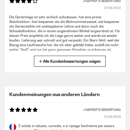
GEPRÜFTE BEWERTUNG
27/09/2022
Die Gartenliege ist sehr einfach aufzubauen, hat eine prima
Stützfunktion, fast bequemer als die Wohnzimmersessel, viel bequemer
als Gartenstühle mit umklappbarer Lehne und dann noch die
Schaukelfunktion, die in einem angenehmem Winkel angeordnet ist. Für
diesen Preis empfehle ich die Liege gerne weiter und würde sie wieder
kaufen. Lieferung war schnell und gut verpackt. Ein Stern fehlt, weil der
Bezug eine Laufmasche hat, die ich aber geklebt habe, sodaß sie nicht
weiter "läuft" und nur bei ganz genauem Hinsehen zu erkennen ist.
Amazon-Benutzer
Alle Kundenbewertungen zeigen
GEPRÜFTE BEWERTUNG
23/05/2022
Super
Kundenmeinungen aus anderen Ländern
Amazon-Benutzer
GEPRÜFTE BEWERTUNG
12/06/2024
GEPRÜFTE BEWERTUNG
30/03/2022
È solida e robusta, comoda, e si ripiega facilmente per essere