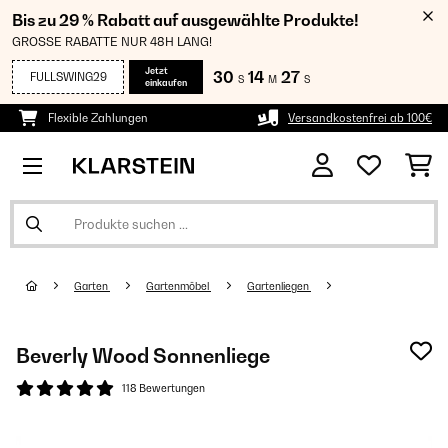
Bis zu 29 % Rabatt auf ausgewählte Produkte!
GROSSE RABATTE NUR 48H LANG!
Jetzt
30
14
26
FULLSWING29
S
M
S
einkaufen
Flexible Zahlungen
Versandkostenfrei ab 100€
Garten
Gartenmöbel
Gartenliegen
Beverly Wood Sonnenliege
118 Bewertungen