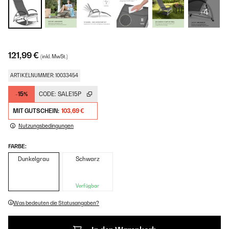
+4
121,99 €
(inkl. MwSt.)
ARTIKELNUMMER: 10033454
-15%
CODE:
SALE15P
MIT GUTSCHEIN:
103,69 €
Nutzungsbedingungen
FARBE:
Dunkelgrau
Schwarz
Verfügbar
Was bedeuten die Statusangaben?