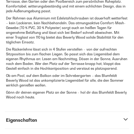
Terrasse, den Garten oder den Poolbereich zum persönlichen Ruheplatz.
Komfortabel, witterungsbeständig und mit einem schlichten Design, das in
jede Außenumgebung passt.
Der Rahmen aus Aluminium mit Edelstahlschrauben ist dauerhaft wetterfest
– kein Lackieren, kein Nachbehandeln. Das atmungsaktive Comfort-Mesh-
Gewebe (70 % PVC, 30 % Polyester) sorgt auch an heißen Tagen für
angenehme Belüftung und lässt sich bei Bedarf schnell abwischen. Mit
einer Traglast von 110 kg bietet das Beverly Wood solide Stabilität für den
täglichen Einsatz.
Die Rückenlehne lässt sich in 4 Stufen verstellen – von der aufrechten
Sitzposition bis zum flachen Liegen. So passt sich das Liegemöbel dem
eigenen Rhythmus an: Lesen am Nachmittag, Dösen in der Sonne, Ausruhen
nach dem Baden. Wer den Platz auf der Terrasse knapp hat, klappt das
Gestell einfach in die Hochkantposition und verstaut es platzsparend.
Ob am Pool, auf dem Balkon oder im Schrebergarten – das Blumfeldt
Beverly Wood ist das unkomplizierte Liegemöbel für alle, die den Sommer
wirklich genießen wollen.
Gönn dir deinen eigenen Platz an der Sonne – hol dir das Blumfeldt Beverly
Wood noch heute.
Eigenschaften