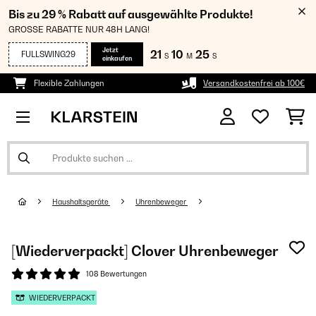
Bis zu 29 % Rabatt auf ausgewählte Produkte!
GROSSE RABATTE NUR 48H LANG!
Jetzt
21
10
25
FULLSWING29
S
M
S
einkaufen
Flexible Zahlungen
Versandkostenfrei ab 100€
Haushaltsgeräte
Uhrenbeweger
[Wiederverpackt] Clover Uhrenbeweger
108 Bewertungen
WIEDERVERPACKT