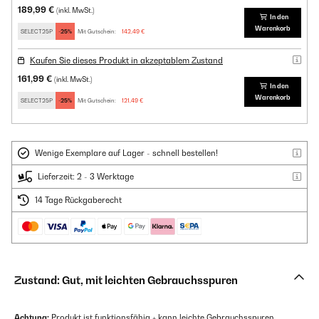
189,99 €
(inkl. MwSt.)
In den
Warenkorb
SELECT25P
-25%
Mit Gutschein:
142,49 €
Kaufen Sie dieses Produkt in akzeptablem Zustand
161,99 €
(inkl. MwSt.)
In den
Warenkorb
SELECT25P
-25%
Mit Gutschein:
121,49 €
Wenige Exemplare auf Lager - schnell bestellen!
Lieferzeit: 2 - 3 Werktage
14 Tage Rückgaberecht
Zustand: Gut, mit leichten Gebrauchsspuren
Achtung:
Produkt ist funktionsfähig + kann leichte Gebrauchsspuren