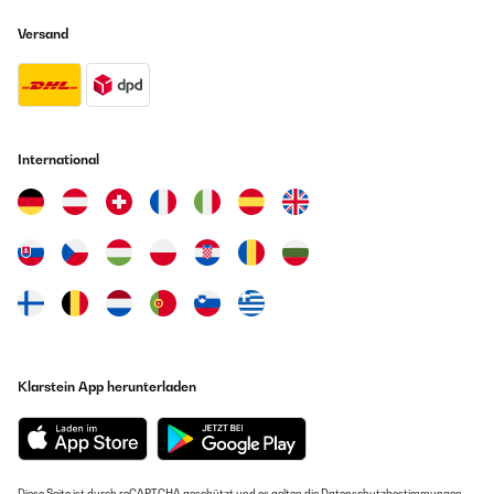
Amazon-Benutzer
Versand
GEPRÜFTE BEWERTUNG
02/05/2024
Gute Qualität Magnethalterung ist Topp
International
Amazon-Benutzer
GEPRÜFTE BEWERTUNG
18/04/2024
Leicht zu Platzieren, öffnen für Batterie einbau sehr schwer
Amazon-Benutzer
Klarstein App herunterladen
GEPRÜFTE BEWERTUNG
18/04/2024
Leicht zu Platzieren, öffnen für Batterie einbau sehr schwer
Diese Seite ist durch reCAPTCHA geschützt und es gelten die
Datenschutzbestimmungen