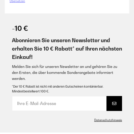
gespannt wann die ersten ausfallen. Bis jetzt haben sie uns nicht
Übersetzen
enttäuscht. Dieses Set könnt ihr also bedenkenlos kaufen. Von uns gibt
es eine klare Kaufempfehlung.
Amazon-Benutzer
-10 €
GEPRÜFTE BEWERTUNG
Abonnieren Sie unseren Newsletter und
13/05/2025
erhalten Sie 10 € Rabatt* auf Ihren nächsten
Super Handhabung leicht zu installieren
Einkauf!
Amazon-Benutzer
Melden Sie sich für unseren Newsletter an und gehören Sie zu
den Ersten, die über kommende Sonderangebote informiert
werden.
GEPRÜFTE BEWERTUNG
*Der 10 € Rabatt ist nicht mit anderen Gutscheinen kombinierbar.
09/01/2025
Mindestbestellwert 100 €.
Rauchmelder
Amazon-Benutzer
Datenschutzhinweis
GEPRÜFTE BEWERTUNG
19/12/2024