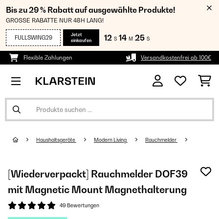
Bis zu 29 % Rabatt auf ausgewählte Produkte!
GROSSE RABATTE NUR 48H LANG!
Jetzt
12
14
24
FULLSWING29
S
M
S
einkaufen
Flexible Zahlungen
Versandkostenfrei ab 100€
Haushaltsgeräte
Modern Living
Rauchmelder
[Wiederverpackt] Rauchmelder DOF39
mit Magnetic Mount Magnethalterung
49 Bewertungen