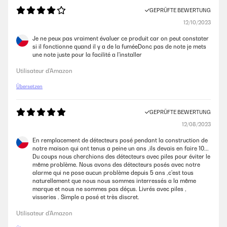
GEPRÜFTE BEWERTUNG
GEPRÜFTE BEWERTUNG
12/10/2023
17/07/2025
Je ne peux pas vraiment évaluer ce produit car on peut constater
Alles super
si il fonctionne quand il y a de la fuméeDonc pas de note je mets
une note juste pour la facilité a l'installer
Amazon-Benutzer
Utilisateur d'Amazon
GEPRÜFTE BEWERTUNG
Übersetzen
14/07/2025
GEPRÜFTE BEWERTUNG
Funktionieren (jedenfalls beim Test), lassen sich Dank der
Magnetaufhänger schnell installieren. Die Haltbarkeit der Batterien
12/08/2023
bleibt abzuwarten. Vorerst klare Kaufempfehlung.
En remplacement de détecteurs posé pendant la construction de
Amazon-Benutzer
notre maison qui ont tenus a peine un ans ,ils devais en faire 10...
Du coups nous cherchions des détecteurs avec piles pour éviter le
même problème. Nous avons des détecteurs posés avec notre
alarme qui ne pose aucun problème depuis 5 ans ,c'est tous
GEPRÜFTE BEWERTUNG
naturellement que nous nous sommes interressés a la même
12/07/2025
marque et nous ne sommes pas déçus. Livrés avec piles ,
visseries . Simple a posé et très discret.
So nach fünf Jahren gebe ich jetzt eine Rezession zu den gekauften
Rauchmeldern ab. Alle, die ich hier gekauft habe, sind noch in Betrieb
Utilisateur d'Amazon
bei uns im Haus. Und alle noch mit der ersten Batterie. Ich bin mal