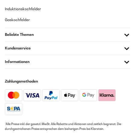
Haptik nur ok, aber Preis/Leistung gut. Das Plastikgehäuse fühlt sich
Induktionskochfelder
leider nicht sehr wertig an, aber man muss es ja nicht mehr anfassen
nach der Montage. Metallplatten sind ok und Haftung per Magneten ist
Gaskochfelder
gut. Die Kontrollleuchte könnte etwas subtiler sein, das machen andere
Hersteller eleganter, aber störend ist die Leuchte auch nicht.
Beliebte Themen
Amazon-Benutzer
Kundenservice
GEPRÜFTE BEWERTUNG
06/05/2024
Informationen
Das Plastikgehäuse fühlt sich leider nicht sehr wertig an, aber man
muss es ja nicht mehr anfassen nach der Montage. Metallplatten sind
ok und Haftung per Magneten ist gut. Die Kontrollleuchte könnte etwas
Zahlungsmethoden
subtiler sein, das machen andere Hersteller eleganter, aber störend ist
die Leuchte auch nicht.
Amazon-Benutzer
GEPRÜFTE BEWERTUNG
02/05/2024
*Alle Preise inkl. der gesetzl. MwSt. Alle Rabatte und Aktionen sind zeitlich begrenzt. Die
durchgestrichenen Preise entsprechen dem bisherigen Preis bei Klarstein.
Magnethalterung ist Topp