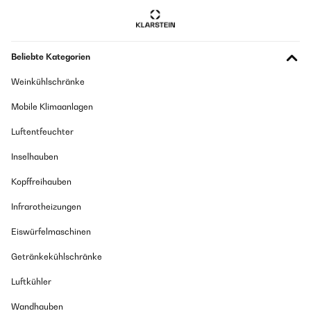
Magnethalter funktioniert gut,Mieter können den Austausch selbst
durchführen
Amazon-Benutzer
Beliebte Kategorien
Weinkühlschränke
GEPRÜFTE BEWERTUNG
11/12/2024
Mobile Klimaanlagen
Einache Handhabung. Entspricht voll meinen Erwartungen.
Luftentfeuchter
Amazon-Benutzer
Inselhauben
Kopffreihauben
GEPRÜFTE BEWERTUNG
22/11/2024
Infrarotheizungen
Schnelle Lieferung und Anbringung der Rauchmelder.
Eiswürfelmaschinen
Amazon-Benutzer
Getränkekühlschränke
Luftkühler
GEPRÜFTE BEWERTUNG
06/05/2024
Wandhauben