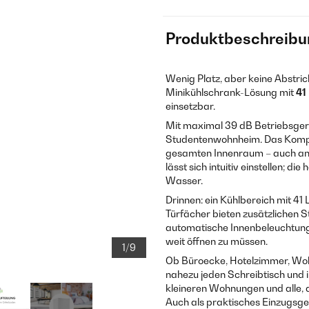
Produktbeschreibu
Wenig Platz, aber keine Abstri
Minikühlschrank-Lösung mit
41
einsetzbar.
Mit maximal 39 dB Betriebsger
Studentenwohnheim. Das Kompr
gesamten Innenraum – auch an
lässt sich intuitiv einstellen; 
Wasser.
Drinnen: ein Kühlbereich mit 41 
Türfächer bieten zusätzlichen 
automatische Innenbeleuchtung 
weit öffnen zu müssen.
1/9
Ob Büroecke, Hotelzimmer, Wo
nahezu jeden Schreibtisch und i
kleineren Wohnungen und alle, 
Auch als praktisches Einzugsge