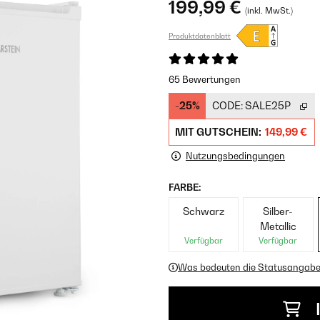
199,99 €
(inkl. MwSt.)
Produktdatenblatt
65 Bewertungen
-25%
CODE:
SALE25P
MIT GUTSCHEIN:
149,99 €
Nutzungsbedingungen
FARBE:
Schwarz
Silber-
Metallic
Verfügbar
Verfügbar
Was bedeuten die Statusangab