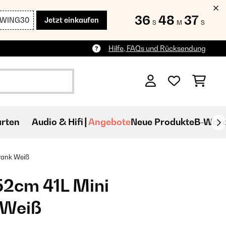
36
48
36
SWING30
Jetzt einkaufen
S
M
S
Hilfe, FAQs und Rücksendung
rten
Audio & Hifi
Angebote
Neue Produkte
B-War
ank​ Weiß
52cm 41L Mini
 Weiß