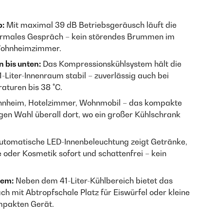
b:
Mit maximal 39 dB Betriebsgeräusch läuft die
normales Gespräch – kein störendes Brummen im
Wohnheimzimmer.
 bis unten:
Das Kompressionskühlsystem hält die
Liter-Innenraum stabil – zuverlässig auch bei
turen bis 38 °C.
nheim, Hotelzimmer, Wohnmobil – das kompakte
igen Wahl überall dort, wo ein großer Kühlschrank
utomatische LED-Innenbeleuchtung zeigt Getränke,
oder Kosmetik sofort und schattenfrei – kein
nem:
Neben dem 41-Liter-Kühlbereich bietet das
ach mit Abtropfschale Platz für Eiswürfel oder kleine
ompakten Gerät.