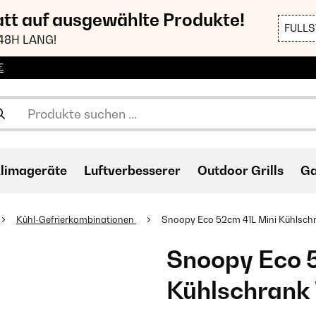
att auf ausgewählte Produkte!
FULL
48H LANG!
€
limageräte
Luftverbesserer
Outdoor Grills
Ga
Kühl-Gefrierkombinationen
Snoopy Eco 52cm 41L Mini Kühlschr
Snoopy Eco 
Kühlschrank​