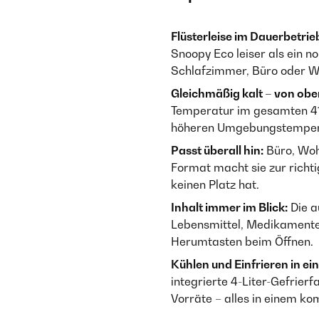
Flüsterleise im Dauerbetrie
Snoopy Eco leiser als ein 
Schlafzimmer, Büro oder 
Gleichmäßig kalt – von oben
Temperatur im gesamten 41-
höheren Umgebungstempera
Passt überall hin:
Büro, Woh
Format macht sie zur richt
keinen Platz hat.
Inhalt immer im Blick:
Die a
Lebensmittel, Medikamente 
Herumtasten beim Öffnen.
Kühlen und Einfrieren in ei
integrierte 4-Liter-Gefrierf
Vorräte – alles in einem k