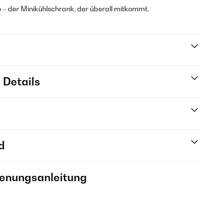
o – der Minikühlschrank, der überall mitkommt.
 Details
d
ienungsanleitung