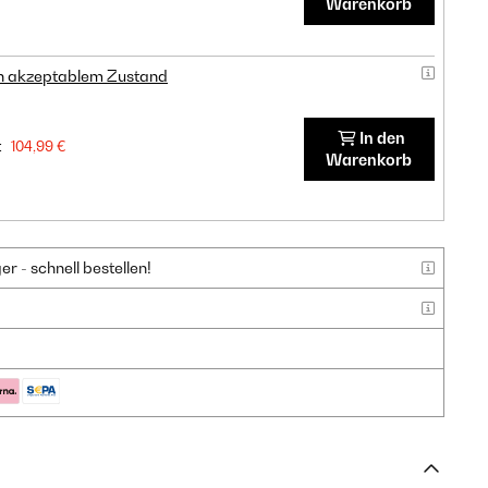
Warenkorb
in akzeptablem Zustand
In den
:
104,99 €
Warenkorb
 - schnell bestellen!