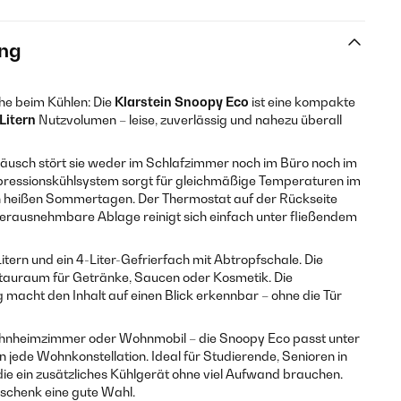
ng
che beim Kühlen: Die
Klarstein Snoopy Eco
ist eine kompakte
 Litern
Nutzvolumen – leise, zuverlässig und nahezu überall
äusch stört sie weder im Schlafzimmer noch im Büro noch im
essionskühlsystem sorgt für gleichmäßige Temperaturen im
 heißen Sommertagen. Der Thermostat auf der Rückseite
die herausnehmbare Ablage reinigt sich einfach unter fließendem
Litern und ein 4-Liter-Gefrierfach mit Abtropfschale. Die
Stauraum für Getränke, Saucen oder Kosmetik. Die
macht den Inhalt auf einen Blick erkennbar – ohne die Tür
hnheimzimmer oder Wohnmobil – die Snoopy Eco passt unter
n jede Wohnkonstellation. Ideal für Studierende, Senioren in
die ein zusätzliches Kühlgerät ohne viel Aufwand brauchen.
schenk eine gute Wahl.