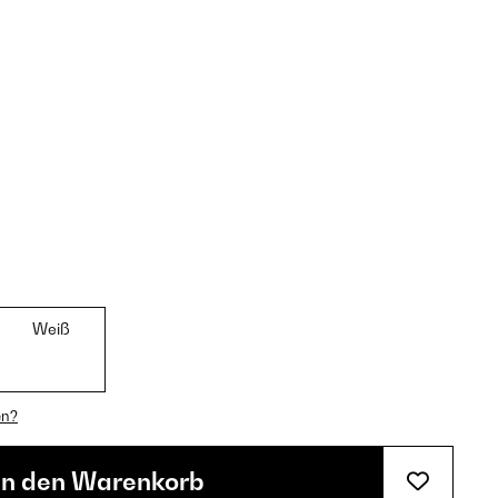
Weiß
en?
In den Warenkorb