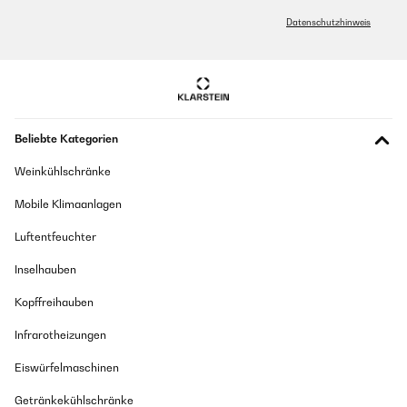
Datenschutzhinweis
GEPRÜFTE BEWERTUNG
01/04/2024
trop petite manque de largeur bonne hauteur joli boite a pain.
Utilisateur d'Amazon
Beliebte Kategorien
Übersetzen
Weinkühlschränke
Mobile Klimaanlagen
GEPRÜFTE BEWERTUNG
10/03/2024
Luftentfeuchter
Suffisamment grande pour mettre toutes sortes de pain. Très
Inselhauben
beau style (gris vintage) qui s'intègre parfaitement dans une
cuisine. Conserve très bien le pain. Par contre est arrivée avec un
impact sur le côté droit alors que l'emballage était parfait
Kopffreihauben
Utilisateur d'Amazon
Infrarotheizungen
Übersetzen
Eiswürfelmaschinen
Getränkekühlschränke
GEPRÜFTE BEWERTUNG