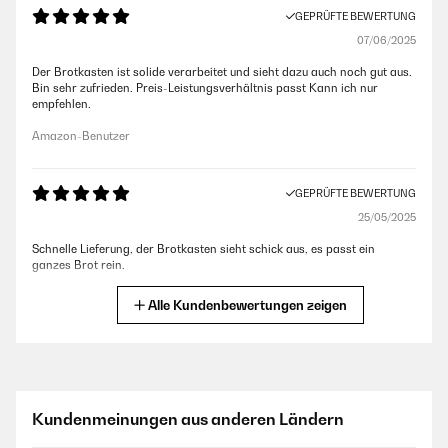
GEPRÜFTE BEWERTUNG
07/06/2025
Der Brotkasten ist solide verarbeitet und sieht dazu auch noch gut aus.
Bin sehr zufrieden. Preis-Leistungsverhältnis passt Kann ich nur
empfehlen.
Amazon-Benutzer
GEPRÜFTE BEWERTUNG
25/05/2025
Schnelle Lieferung, der Brotkasten sieht schick aus, es passt ein
ganzes Brot rein.
Amazon-Benutzer
Alle Kundenbewertungen zeigen
GEPRÜFTE BEWERTUNG
15/05/2025
Bis jetzt sehr zufrieden!! Die Gestaltung der Brotbox ist Toll, macht eine
Kundenmeinungen aus anderen Ländern
sehr soliden Eindruck, schnelle Lieferung.