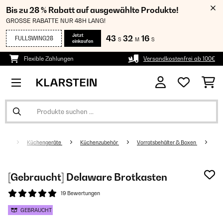
Bis zu 28 % Rabatt auf ausgewählte Produkte!
GROSSE RABATTE NUR 48H LANG!
Jetzt
43
32
15
FULLSWING28
S
M
S
einkaufen
Flexible Zahlungen
Versandkostenfrei ab 100€
Küchengeräte
Küchenzubehör
Vorratsbehälter & Boxen
[Gebraucht] Delaware Brotkasten
19 Bewertungen
GEBRAUCHT