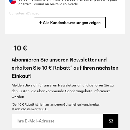
de travail quand on ouvre le couvercle
Utilisateur d'Amazon
Alle Kundenbewertungen zeigen
Übersetzen
GEPRÜFTE BEWERTUNG
08/04/2024
-10 €
très belle boite à pain : couvercle à charnière très pratique, métal
de qualité, je recommande,
Abonnieren Sie unseren Newsletter und
erhalten Sie 10 € Rabatt* auf Ihren nächsten
Utilisateur d'Amazon
Einkauf!
Übersetzen
Melden Sie sich für unseren Newsletter an und gehören Sie zu
den Ersten, die über kommende Sonderangebote informiert
GEPRÜFTE BEWERTUNG
werden.
04/04/2024
*Der 10 € Rabatt ist nicht mit anderen Gutscheinen kombinierbar.
Boîte à pain parfaite pour conserver le pain ou les pains de mie
Mindestbestellwert 100 €.
Utilisateur d'Amazon
Übersetzen