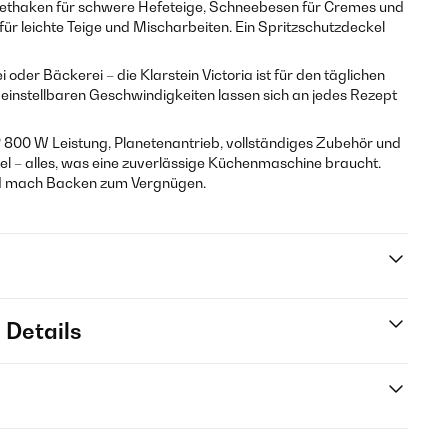
Knethaken für schwere Hefeteige, Schneebesen für Cremes und
r leichte Teige und Mischarbeiten. Ein Spritzschutzdeckel
oder Bäckerei – die Klarstein Victoria ist für den täglichen
s einstellbaren Geschwindigkeiten lassen sich an jedes Rezept
?
800 W Leistung, Planetenantrieb, vollständiges Zubehör und
el – alles, was eine zuverlässige Küchenmaschine braucht.
 und mach Backen zum Vergnügen.
 Details