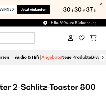
30
30
35
SWING30
Jetzt einkaufen
S
M
S
Hilfe, FAQs und Rücksendung
rten
Audio & Hifi
Angebote
Neue Produkte
B-War
ter 2-Schlitz-Toaster 800