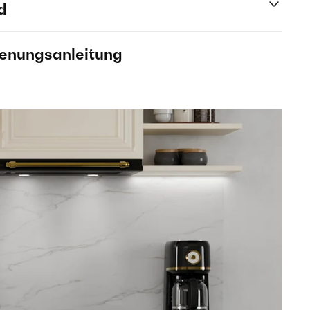
d
ienungsanleitung