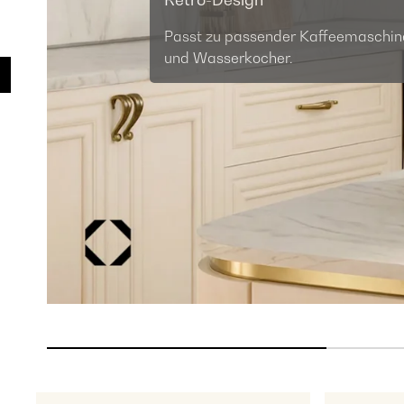
Passt zu passender Kaffeemaschin
und Wasserkocher.