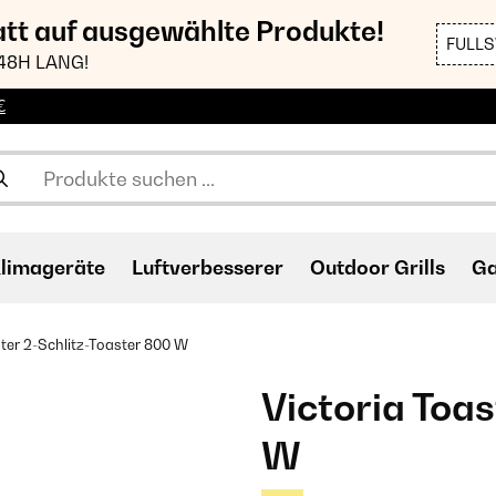
att auf ausgewählte Produkte!
FULL
48H LANG!
€
limageräte
Luftverbesserer
Outdoor Grills
Ga
ster 2-Schlitz-Toaster 800 W
Victoria Toas
W