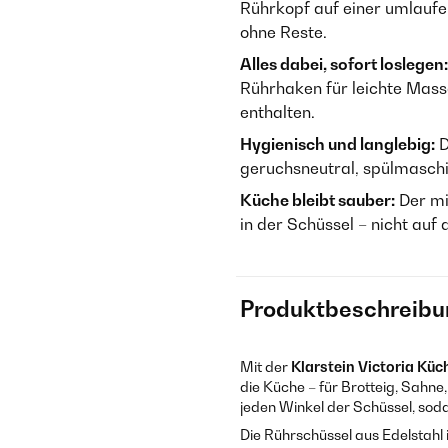
Rührkopf auf einer umlaufen
ohne Reste.
Alles dabei, sofort loslegen:
Rührhaken für leichte Masse
enthalten.
Hygienisch und langlebig:
D
geruchsneutral, spülmaschi
Küche bleibt sauber:
Der mi
in der Schüssel – nicht auf 
Produktbeschreibu
Mit der
Klarstein Victoria Kü
die Küche – für Brotteig, Sahne,
jeden Winkel der Schüssel, soda
Die Rührschüssel aus Edelstahl i