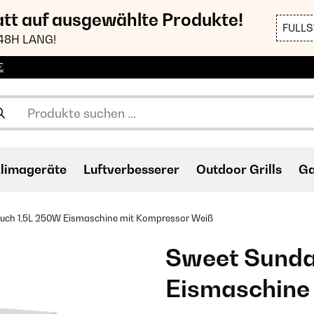
att auf ausgewählte Produkte!
FULL
48H LANG!
€
limageräte
Luftverbesserer
Outdoor Grills
Ga
uch 1,5L 250W Eismaschine mit Kompressor Weiß
Sweet Sunda
Eismaschine