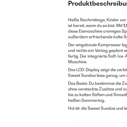
Produktbeschreibu
Heiße Nachmittage, Kinder vor d
ist bereit, wenn du es bist. Mit
1
diese Eismaschine cremiges Spe
außerdem erfrischende kalte Sä
Der eingebaute Kompressor legt
und nichts am Vortag geplant we
fertig. Der integrierte Soft-Ice
Maschine.
Das LCD-Display zeigt die verbl
Sweet Sundae leise genug, um n
Das Beste: Du bestimmst die Zu
ohne versteckte Zusätze und a
bis zu kalten Säften und Smoothi
heißen Sommertag.
Hol dir die Sweet Sundae und le