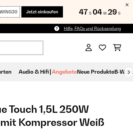
47
04
28
SWING30
Jetzt einkaufen
S
M
S
Hilfe, FAQs und Rücksendung
rten
Audio & Hifi
Angebote
Neue Produkte
B-War
e Touch 1,5L 250W
 mit Kompressor Weiß