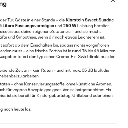
ng
er Tür, Gäste in einer Stunde – die
Klarstein Sweet Sundae
,5 Litern Fassungsvermögen
und
250 W
Leistung bereitet
iseeis aus deinen eigenen Zutaten zu – und sie macht
fte und Smoothies, wenn dir nach etwas Leichterem ist.
 sofort ab dem Einschalten los, sodass nichts vorgefroren
rden muss – eine frische Portion ist in rund 35 bis 45 Minuten
-Ausgeber liefert den typischen Creme-Eis-Swirl direkt aus der
eibende Zeit an – kein Raten – und mit max. 65 dB läuft die
ebenbei zu arbeiten.
taten – ohne Konservierungsstoffe, ohne künstliche Aromen,
uch für vegane Rezepte geeignet. Von selbstgemachtem Eis
es ist sie bereit für Kindergeburtstag, Grillabend oder einen
g noch heute los.