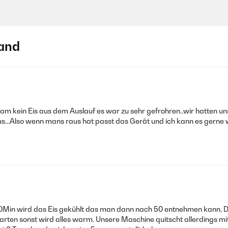
and
am kein Eis aus dem Auslauf es war zu sehr gefrohren..wir hatten uns
...Also wenn mans raus hat passt das Gerät und ich kann es gerne 
 50Min wird das Eis gekühlt das man dann nach 50 entnehmen kann, D
rten sonst wird alles warm. Unsere Maschine quitscht allerdings m