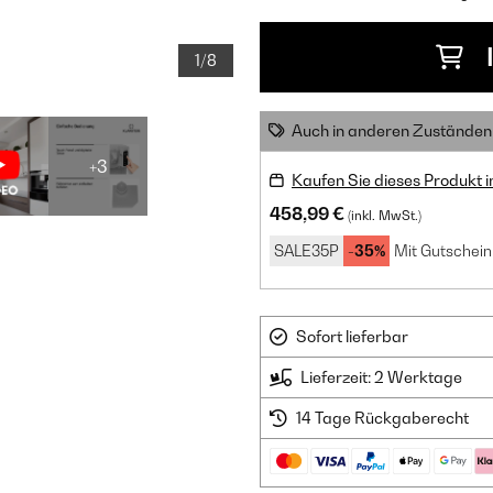
1/8
Auch in anderen Zuständen 
+3
Kaufen Sie dieses Produkt 
458,99 €
(inkl. MwSt.)
SALE35P
-35%
Mit Gutschein
Sofort lieferbar
Lieferzeit: 2 Werktage
14 Tage Rückgaberecht