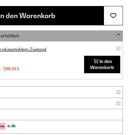
In den Warenkorb
erhältlich
in akzeptablem Zustand
In den
Warenkorb
:
298,34 €