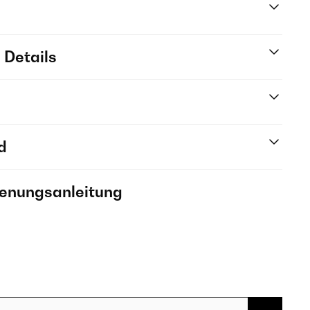
 Details
d
ienungsanleitung