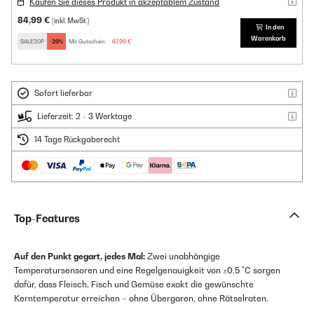
Kaufen Sie dieses Produkt in akzeptablem Zustand
84,99 €
(inkl. MwSt.)
In den
Warenkorb
SALE20P
-20%
Mit Gutschein:
67,99 €
Sofort lieferbar
Lieferzeit: 2 - 3 Werktage
14 Tage Rückgaberecht
Top-Features
Auf den Punkt gegart, jedes Mal:
Zwei unabhängige
Temperatursensoren und eine Regelgenauigkeit von ±0,5 °C sorgen
dafür, dass Fleisch, Fisch und Gemüse exakt die gewünschte
Kerntemperatur erreichen – ohne Übergaren, ohne Rätselraten.