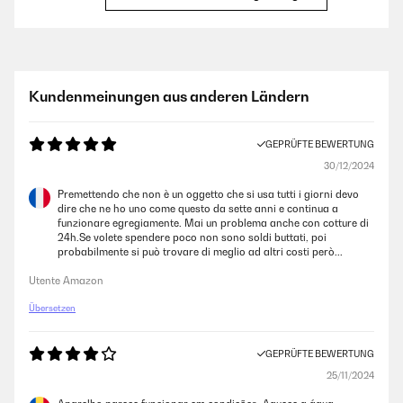
GEPRÜFTE BEWERTUNG
17/12/2024
Super einfache Bedienung des Gerätes und tolle Ergebnisse!
Kundenmeinungen aus anderen Ländern
Amazon-Benutzer
GEPRÜFTE BEWERTUNG
30/12/2024
GEPRÜFTE BEWERTUNG
04/11/2024
Premettendo che non è un oggetto che si usa tutti i giorni devo
dire che ne ho uno come questo da sette anni e continua a
Sehr gutes Gerät, alles wie beschrieben.Vorschlag: die Befestigung am
funzionare egregiamente. Mai un problema anche con cotture di
Kochtopf könnte aus Metall.
24h.Se volete spendere poco non sono soldi buttati, poi
probabilmente si può trovare di meglio ad altri costi però...
Amazon-Benutzer
Utente Amazon
Übersetzen
GEPRÜFTE BEWERTUNG
12/04/2024
GEPRÜFTE BEWERTUNG
Gutes Ergebnis beim Rostbtaten.
25/11/2024
Amazon-Benutzer