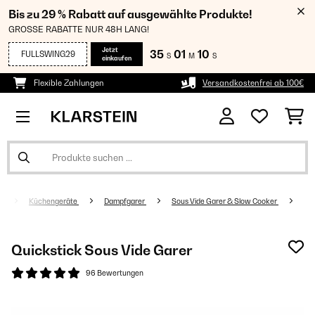
Bis zu 29 % Rabatt auf ausgewählte Produkte!
GROSSE RABATTE NUR 48H LANG!
Jetzt
35
01
09
FULLSWING29
S
M
S
einkaufen
Flexible Zahlungen
Versandkostenfrei ab 100€
Küchengeräte
Dampfgarer
Sous Vide Garer & Slow Cooker
Quickstick Sous Vide Garer
96 Bewertungen