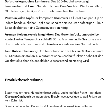
Sofort loslegen, ohne Lernkurve:
Das LCD-Touchdisplay zeigt
Temperatur und Timer übersichtlich an. Gewünschten Wert einstellen,
Clip befestigen, fertig – Profi-Ergebnisse ohne Kochschule.
Passt an jeden Topf:
Der kompakte Stabmixer-Stil lässt sich per Clip an
jedem handelsüblichen Topf oder Behälter bis 20 Liter befestigen – kein
Spezialbehälter, keine Zusatzinvestition nötig.
Aromen bleiben, wo sie hingehören:
Das Garen im Vakuumbeutel bei
kontrollierter Temperatur schließt Säfte, Aromen und Nährstoffe ein –
das Ergebnis ist saftiger und intensiver als jede andere Garmethode.
Kein Dabeistehen nötig:
Der Timer lässt sich auf bis zu 59 Stunden und
59 Minuten einstellen. Die automatische Abschaltfunktion schaltet den
Quickstick sicher ab, sobald der Wasserstand zu niedrig wird.
Produktbeschreibung
Steak medium rare, Hähnchenbrust saftig, Lachs auf den Punkt – mit dem
Klarstein Quickstick
gelingen diese Ergebnisse zuverlässig, weil Präzision
kein Zufall ist.
Sous-vide bedeutet: Garen im Vakuumbeutel bei exakt kontrollierter