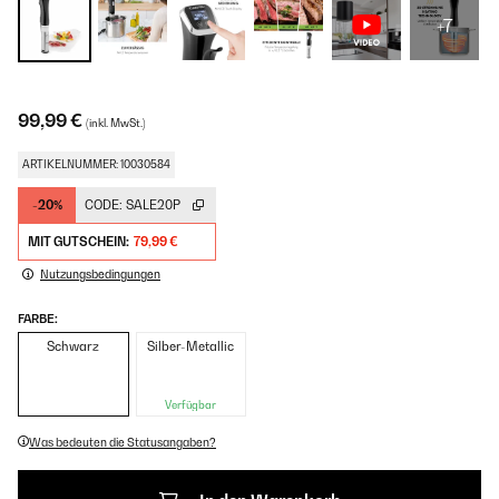
+7
99,99 €
(inkl. MwSt.)
ARTIKELNUMMER: 10030584
-20%
CODE:
SALE20P
MIT GUTSCHEIN:
79,99 €
Nutzungsbedingungen
FARBE:
Schwarz
Silber-Metallic
Verfügbar
Was bedeuten die Statusangaben?