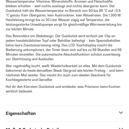
Wassertemperatur. Vitamine, Mineralstoffe, Aromen und Fleischsäfte
bleiben erhalten – weil nichts auslaugt und nichts übergaren kann. Der
Quickstick hält die Wassertemperatur im Bereich von 50 bis 95 °C auf ±0,5
°C genau. Kein Übergaren, kein Austrocknen, kein Rätselraten. Die 1.300 W
Heizleistung bringt bis zu 20 Liter Wasser zügig auf Temperatur, die
leistungsstarke Umwälzpumpe sorgt für gleichmäßige Wärmeverteilung bis
zur letzten Minute.
Das Besondere am Stabdesign: Der Quickstick wird einfach per Clip an
jedem handelsüblichen Topf oder Behälter befestigt – kein Spezialbehälter,
keine teure Zusatzausrüstung nötig. Das LCD-Touchdisplay macht die
Bedienung unkompliziert, der Timer lässt sich auf bis zu 59 Stunden und 59
Minuten einstellen. Die automatische Abschaltfunktion schützt zuverlässig
vor Überhitzung und Auslaufen.
Wer regelmäßig kocht, weiß: Wiederholbarkeit ist alles. Mit dem Quickstick
bekommst du heute denselben Steak-Gargrad wie letzten Freitag – und beim
nächsten Mal wieder. Das macht ihn auch zum idealen Geschenk für
Kochbegeisterte und Genießer.
Hol dir den Klarstein Quickstick und entdecke, was Präzision beim Kochen
wirklich bedeutet.
Eigenschaften