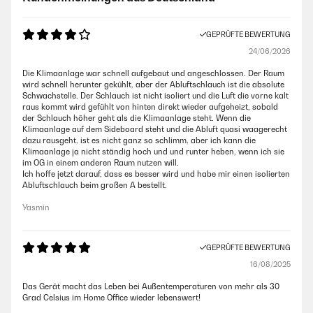
GEPRÜFTE BEWERTUNG
24/06/2026
Die Klimaanlage war schnell aufgebaut und angeschlossen. Der Raum
wird schnell herunter gekühlt, aber der Abluftschlauch ist die absolute
Schwachstelle. Der Schlauch ist nicht isoliert und die Luft die vorne kalt
raus kommt wird gefühlt von hinten direkt wieder aufgeheizt, sobald
der Schlauch höher geht als die Klimaanlage steht. Wenn die
Klimaanlage auf dem Sideboard steht und die Abluft quasi waagerecht
dazu rausgeht, ist es nicht ganz so schlimm, aber ich kann die
Klimaanlage ja nicht ständig hoch und und runter heben, wenn ich sie
im OG in einem anderen Raum nutzen will.
Ich hoffe jetzt darauf, dass es besser wird und habe mir einen isolierten
Abluftschlauch beim großen A bestellt.
Yasmin
GEPRÜFTE BEWERTUNG
16/08/2025
Das Gerät macht das Leben bei Außentemperaturen von mehr als 30
Grad Celsius im Home Office wieder lebenswert!