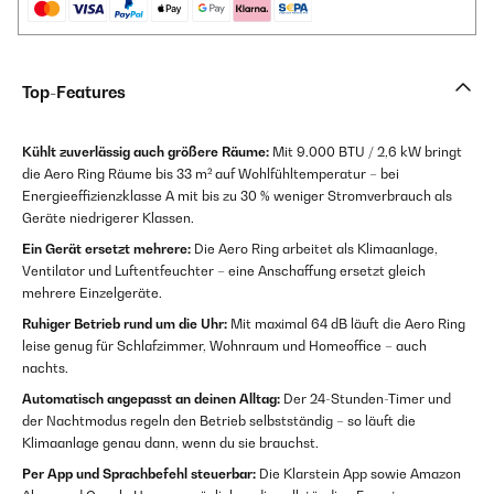
Top-Features
Kühlt zuverlässig auch größere Räume:
Mit 9.000 BTU / 2,6 kW bringt
die Aero Ring Räume bis 33 m² auf Wohlfühltemperatur – bei
Energieeffizienzklasse A mit bis zu 30 % weniger Stromverbrauch als
Geräte niedrigerer Klassen.
Ein Gerät ersetzt mehrere:
Die Aero Ring arbeitet als Klimaanlage,
Ventilator und Luftentfeuchter – eine Anschaffung ersetzt gleich
mehrere Einzelgeräte.
Ruhiger Betrieb rund um die Uhr:
Mit maximal 64 dB läuft die Aero Ring
leise genug für Schlafzimmer, Wohnraum und Homeoffice – auch
nachts.
Automatisch angepasst an deinen Alltag:
Der 24-Stunden-Timer und
der Nachtmodus regeln den Betrieb selbstständig – so läuft die
Klimaanlage genau dann, wenn du sie brauchst.
Per App und Sprachbefehl steuerbar:
Die Klarstein App sowie Amazon