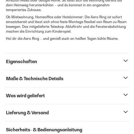
Amazon Alexa oder Google Home. So lässt sich die Wohnung bereits auf
dem Heimweg herunterkühlen – und du kommst in ein angenehm
temperiertes Zuhause.
Ob Mietwohnung, Homeoffice oder Hotelzimmer: Die Aero Ring ist sofort
einsatzbereit und lässt sich ohne feste Montage flexibel von Raum zu Raum
bewegen. Das mitgelieferte Teleskop-Abluftrohr und die Fensterabdichtung
machen die Einrichtung zum Kinderspiel.
Hol dir die Aero Ring – und genieß auch an heißen Tagen kühle Räume.
Eigenschaften
Maße & Technische Details
Was wird geliefert
Lieferung & Versand
Sicherheits- & Bedienungsanleitung