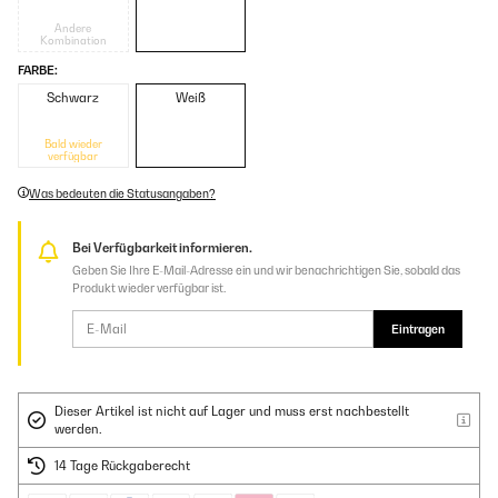
Andere
Kombination
FARBE:
Schwarz
Weiß
Bald wieder
verfügbar
Was bedeuten die Statusangaben?
Bei Verfügbarkeit informieren.
Geben Sie Ihre E-Mail-Adresse ein und wir benachrichtigen Sie, sobald das
Produkt wieder verfügbar ist.
Eintragen
Dieser Artikel ist nicht auf Lager und muss erst nachbestellt
werden.
14 Tage Rückgaberecht