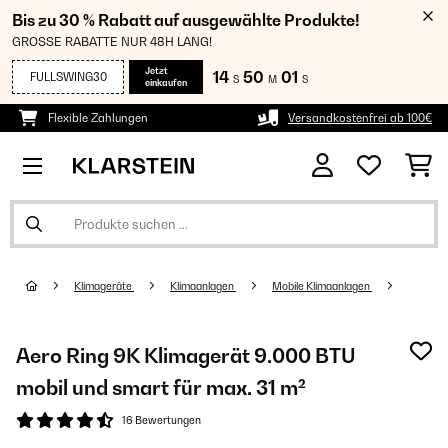
Bis zu 30 % Rabatt auf ausgewählte Produkte!
GROSSE RABATTE NUR 48H LANG!
Jetzt
14
50
01
FULLSWING30
S
M
S
einkaufen
Flexible Zahlungen
Versandkostenfrei ab 100€
Klimageräte
Klimaanlagen
Mobile Klimaanlagen
Aero Ring 9K Klimagerät 9.000 BTU
mobil und smart für max. 31 m²
16 Bewertungen