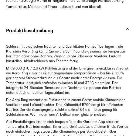
Alexa und Google Home ermöglichen die vollständige Fernsteuerung –
Temperatur, Modus und Timer jederzeit und von überall.
Produktbeschreibung
Schluss mit tropischen Nächten und überhitzten Homeoffice-Tagen – die
Klarstein Aero Ring kühlt Räume bis 33 m² auf die gewünschte Temperatur
herunter, ganz ohne Bohren, Wanddurchbrüche oder Monteur. Einfach
hinstellen, Abluftschlauch ans Fenster, fertig.
Mit 9.000 BTU / 2,6 kW Kühlleistung und der Energieeffizienzklasse A sorgt
die Aero Ring zuverlässig für angenehme Temperaturen – bei bis zu 30 %
geringerem Stromverbrauch als Geräte niedrigerer Energieklassen. Die
Temperatur lässt sich stufenlos zwischen 16 und 32 °C einstellen. Der
integrierte 24-Stunden-Timer und der Nachtmodus passen den Betrieb
automatisch an deinen Tagesablauf an.
Die Aero Ring vereint drei Funktionen in einem Gerät: mobile Klimaanlage,
Ventilator und Luftentfeuchter. Das Kältemittel R290 sorgt für effizienten
Betrieb. Der Geräuschpegel erreicht maximal 64 dB – leise genug für
Schlafzimmer, Wohnraum und Arbeitszimmer gleichermaßen.
Alle Einstellungen lassen sich bequem über die Klarstein App steuern:
Temperatur, Betriebsmodus, Timer und Gerätestatus auf einen Blick. Wer es
noch einfacher mag, steuert die Klimaanlage per Sprachbefehl über