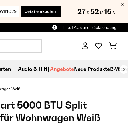
27
52
13
SWING29
Jetzt einkaufen
S
M
S
Hilfe, FAQs und Rücksendung
rten
Audio & Hifi
Angebote
Neue Produkte
B-War
nwagen Weiß
art 5000 BTU Split-
 für Wohnwagen Weiß