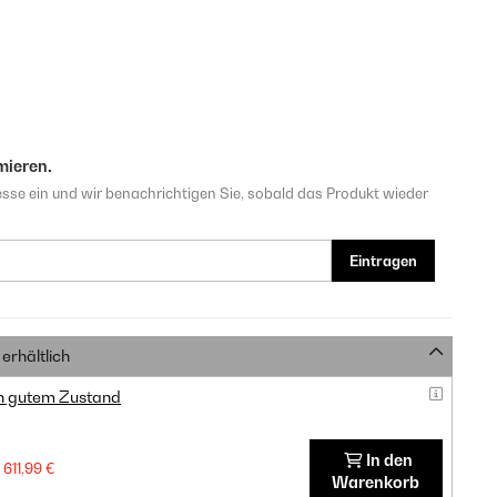
mieren.
sse ein und wir benachrichtigen Sie, sobald das Produkt wieder
Eintragen
erhältlich
in gutem Zustand
In den
611,99 €
Warenkorb