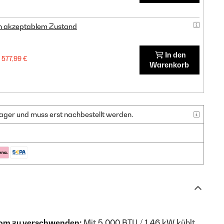
in akzeptablem Zustand
In den
577,99 €
Warenkorb
f Lager und muss erst nachbestellt werden.
trom zu verschwenden:
Mit 5.000 BTU / 1,46 kW kühlt