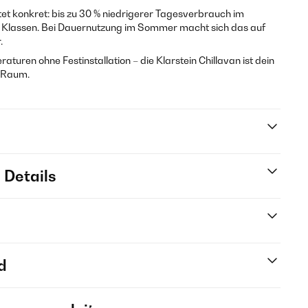
et konkret: bis zu 30 % niedrigerer Tagesverbrauch im
en Klassen. Bei Dauernutzung im Sommer macht sich das auf
.
ren ohne Festinstallation – die Klarstein Chillavan ist dein
n Raum.
 Details
d