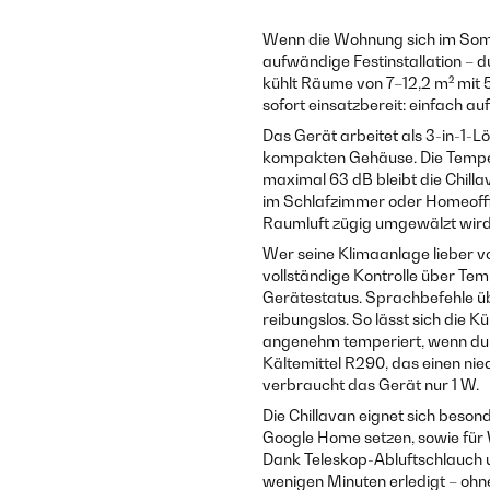
Wenn die Wohnung sich im Somm
aufwändige Festinstallation – 
kühlt Räume von 7–12,2 m² mit 5
sofort einsatzbereit: einfach auf
Das Gerät arbeitet als 3-in-1-L
kompakten Gehäuse. Die Tempera
maximal 63 dB bleibt die Chil
im Schlafzimmer oder Homeoffic
Raumluft zügig umgewälzt wird
Wer seine Klimaanlage lieber vom
vollständige Kontrolle über T
Gerätestatus. Sprachbefehle ü
reibungslos. So lässt sich die 
angenehm temperiert, wenn du
Kältemittel R290, das einen ni
verbraucht das Gerät nur 1 W.
Die Chillavan eignet sich beso
Google Home setzen, sowie für
Dank Teleskop-Abluftschlauch un
wenigen Minuten erledigt – oh