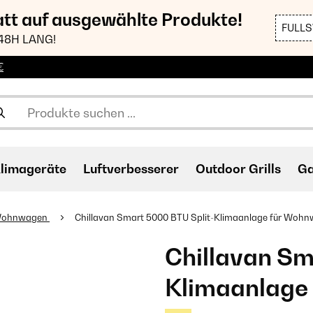
att auf ausgewählte Produkte!
FULL
48H LANG!
€
limageräte
Luftverbesserer
Outdoor Grills
Ga
 Wohnwagen
Chillavan Smart 5000 BTU Split-Klimaanlage für Woh
Chillavan Sm
Klimaanlage