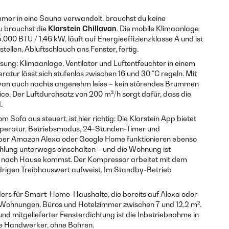
er in eine Sauna verwandelt, brauchst du keine
du brauchst die
Klarstein Chillavan
. Die mobile Klimaanlage
.000 BTU / 1,46 kW, läuft auf Energieeffizienzklasse A und ist
stellen, Abluftschlauch ans Fenster, fertig.
ösung: Klimaanlage, Ventilator und Luftentfeuchter in einem
tur lässt sich stufenlos zwischen 16 und 30 °C regeln. Mit
lavan auch nachts angenehm leise – kein störendes Brummen
e. Der Luftdurchsatz von 200 m³/h sorgt dafür, dass die
.
 Sofa aus steuert, ist hier richtig: Die Klarstein App bietet
emperatur, Betriebsmodus, 24-Stunden-Timer und
ber Amazon Alexa oder Google Home funktionieren ebenso
Kühlung unterwegs einschalten – und die Wohnung ist
 nach Hause kommst. Der Kompressor arbeitet mit dem
edrigen Treibhauswert aufweist. Im Standby-Betrieb
nders für Smart-Home-Haushalte, die bereits auf Alexa oder
 Wohnungen, Büros und Hotelzimmer zwischen 7 und 12,2 m².
d mitgelieferter Fensterdichtung ist die Inbetriebnahme in
ne Handwerker, ohne Bohren.