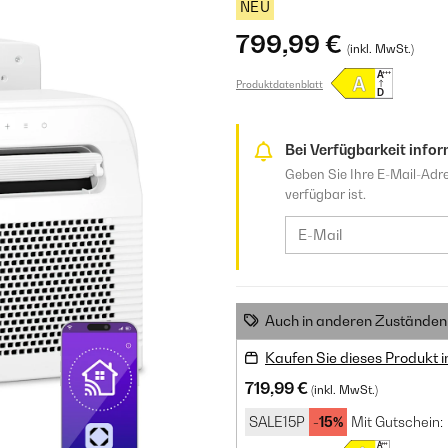
NEU
799,99 €
(inkl. MwSt.)
Produktdatenblatt
Bei Verfügbarkeit infor
Geben Sie Ihre E-Mail-Adre
verfügbar ist.
Auch in anderen Zuständen 
Kaufen Sie dieses Produkt 
719,99 €
(inkl. MwSt.)
SALE15P
-15%
Mit Gutschein: