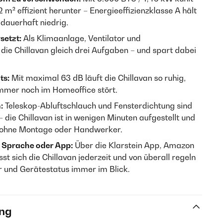
 m² effizient herunter – Energieeffizienzklasse A hält
dauerhaft niedrig.
setzt:
Als Klimaanlage, Ventilator und
die Chillavan gleich drei Aufgaben – und spart dabei
ts:
Mit maximal 63 dB läuft die Chillavan so ruhig,
mmer noch im Homeoffice stört.
:
Teleskop-Abluftschlauch und Fensterdichtung sind
 die Chillavan ist in wenigen Minuten aufgestellt und
z ohne Montage oder Handwerker.
r Sprache oder App:
Über die Klarstein App, Amazon
t sich die Chillavan jederzeit und von überall regeln
 und Gerätestatus immer im Blick.
ng