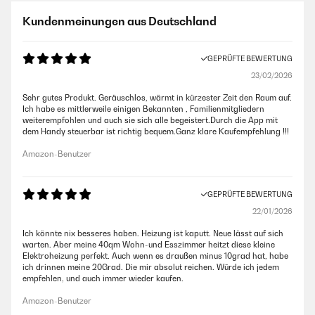
Kundenmeinungen aus Deutschland
GEPRÜFTE BEWERTUNG
23/02/2026
Sehr gutes Produkt. Geräuschlos, wärmt in kürzester Zeit den Raum auf.
Ich habe es mittlerweile einigen Bekannten , Familienmitgliedern
weiterempfohlen und auch sie sich alle begeistert.Durch die App mit
dem Handy steuerbar ist richtig bequem.Ganz klare Kaufempfehlung !!!
Amazon-Benutzer
GEPRÜFTE BEWERTUNG
22/01/2026
Ich könnte nix besseres haben. Heizung ist kaputt. Neue lässt auf sich
warten. Aber meine 40qm Wohn-und Esszimmer heitzt diese kleine
Elektroheizung perfekt. Auch wenn es draußen minus 10grad hat, habe
ich drinnen meine 20Grad. Die mir absolut reichen. Würde ich jedem
empfehlen, und auch immer wieder kaufen.
Amazon-Benutzer