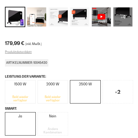
+4
179,99 €
(inkl. MwSt.)
Produktdatenblatt
ARTIKELNUMMER: 10045430
LEISTUNG DER VARIANTE:
1500 W
2000 W
2500 W
+2
Bald wieder
Bald wieder
verfügbar
verfügbar
SMART:
Ja
Nein
Andere
Kombination