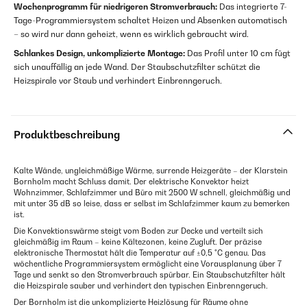
Wochenprogramm für niedrigeren Stromverbrauch:
Das integrierte 7-
Tage-Programmiersystem schaltet Heizen und Absenken automatisch
– so wird nur dann geheizt, wenn es wirklich gebraucht wird.
Schlankes Design, unkomplizierte Montage:
Das Profil unter 10 cm fügt
sich unauffällig an jede Wand. Der Staubschutzfilter schützt die
Heizspirale vor Staub und verhindert Einbrenngeruch.
Produktbeschreibung
Kalte Wände, ungleichmäßige Wärme, surrende Heizgeräte – der Klarstein
Bornholm macht Schluss damit. Der elektrische Konvektor heizt
Wohnzimmer, Schlafzimmer und Büro mit 2500 W schnell, gleichmäßig und
mit unter 35 dB so leise, dass er selbst im Schlafzimmer kaum zu bemerken
ist.
Die Konvektionswärme steigt vom Boden zur Decke und verteilt sich
gleichmäßig im Raum – keine Kältezonen, keine Zugluft. Der präzise
elektronische Thermostat hält die Temperatur auf ±0,5 °C genau. Das
wöchentliche Programmiersystem ermöglicht eine Vorausplanung über 7
Tage und senkt so den Stromverbrauch spürbar. Ein Staubschutzfilter hält
die Heizspirale sauber und verhindert den typischen Einbrenngeruch.
Der Bornholm ist die unkomplizierte Heizlösung für Räume ohne