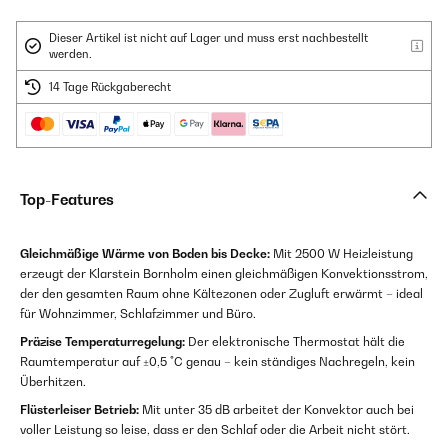
Dieser Artikel ist nicht auf Lager und muss erst nachbestellt
werden.
14 Tage Rückgaberecht
Top-Features
Gleichmäßige Wärme von Boden bis Decke:
Mit 2500 W Heizleistung
erzeugt der Klarstein Bornholm einen gleichmäßigen Konvektionsstrom,
der den gesamten Raum ohne Kältezonen oder Zugluft erwärmt – ideal
für Wohnzimmer, Schlafzimmer und Büro.
Präzise Temperaturregelung:
Der elektronische Thermostat hält die
Raumtemperatur auf ±0,5 °C genau – kein ständiges Nachregeln, kein
Überhitzen.
Flüsterleiser Betrieb:
Mit unter 35 dB arbeitet der Konvektor auch bei
voller Leistung so leise, dass er den Schlaf oder die Arbeit nicht stört.