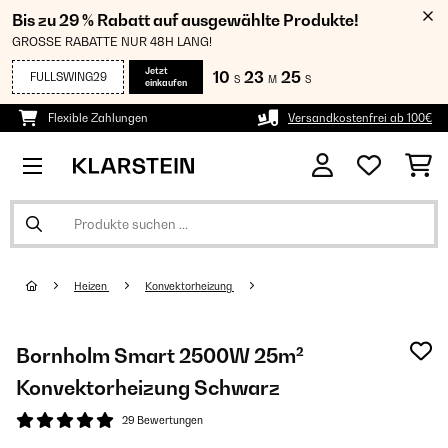
Bis zu 29 % Rabatt auf ausgewählte Produkte!
GROSSE RABATTE NUR 48H LANG!
Jetzt
10
23
25
FULLSWING29
S
M
S
einkaufen
Flexible Zahlungen
Versandkostenfrei ab 100€
Heizen
Konvektorheizung
Bornholm Smart 2500W 25m²
Konvektorheizung Schwarz
29 Bewertungen