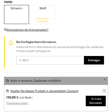
FARBE:
Schwarz
Weiß
Bald wieder
verfügbar
Was bedeuten die Statusangaben?
Bei Verfügbarkeit informieren.
Geben Sie Ihre E-Mail-Adresse ein und wir benachrichtigen Sie, sobald das
Produkt wieder verfügbar ist.
Eintragen
Auch in anderen Zuständen erhältlich
Kaufen Sie dieses Produkt in akzeptablem Zustand
125,99 €
(inkl. MwSt.)
In den
Produktdatenblatt
Warenkorb