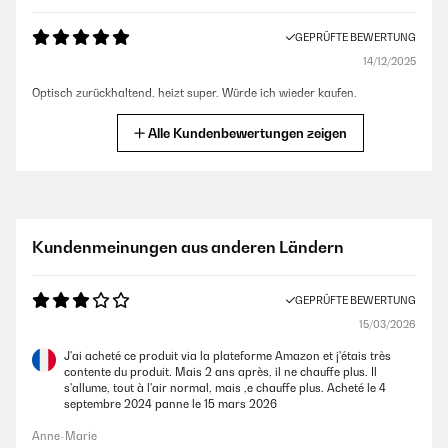
GEPRÜFTE BEWERTUNG
14/12/2025
Optisch zurückhaltend, heizt super. Würde ich wieder kaufen.
Amazon-Benutzer
Alle Kundenbewertungen zeigen
GEPRÜFTE BEWERTUNG
04/12/2025
Alles Top geklappt! Geräte laufen schon!
Kundenmeinungen aus anderen Ländern
Amazon-Benutzer
GEPRÜFTE BEWERTUNG
15/03/2026
GEPRÜFTE BEWERTUNG
01/11/2025
J'ai acheté ce produit via la plateforme Amazon et j'étais très
contente du produit. Mais 2 ans après, il ne chauffe plus. Il
Optisch sehr schön
s'allume, tout à l'air normal, mais ,e chauffe plus. Acheté le 4
septembre 2024 panne le 15 mars 2026
Amazon-Benutzer
Anne-Marie