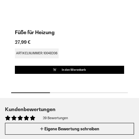
Füße für Heizung
F
27,99 €
35
ARTIKELNUMMER: 10048206
AR
In den Warenkorb
Kundenbewertungen
29 Bewertungen
Eigene Bewertung schreiben