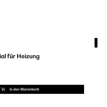
l für Heizung
Fer
9,9
ARTIK
In den Warenkorb