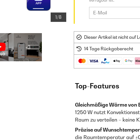
verfügbar ist.
1/8
Dieser Artikel ist nicht au
+3
14 Tage Rückgaberecht
Top-Features
Gleichmäßige Wärme von B
1250 W nutzt Konvektions
Raum zu verteilen – keine 
Präzise auf Wunschtempera
die Raumtemperatur auf ±0,