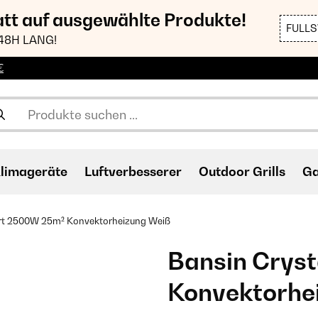
att auf ausgewählte Produkte!
FULL
48H LANG!
€
limageräte
Luftverbesserer
Outdoor Grills
Ga
rt 2500W 25m² Konvektorheizung Weiß
Bansin Crys
Konvektorhe