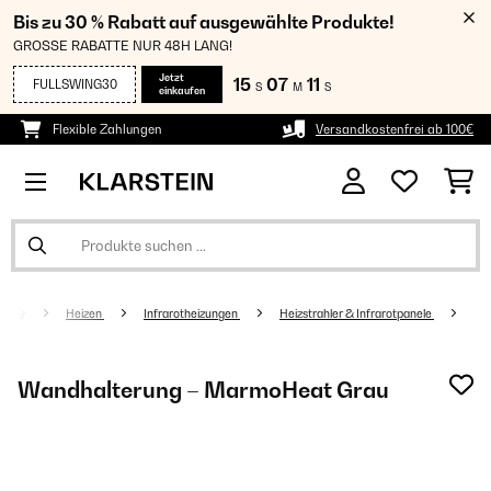
Bis zu 30 % Rabatt auf ausgewählte Produkte!
GROSSE RABATTE NUR 48H LANG!
Jetzt
15
07
09
FULLSWING30
S
M
S
einkaufen
Flexible Zahlungen
Versandkostenfrei ab 100€
Heizen
Infrarotheizungen
Heizstrahler & Infrarotpanele
Wandhalterung – MarmoHeat Grau