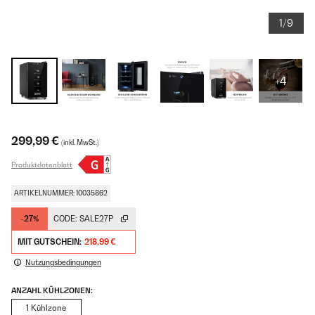
1/9
+4
299,99 €
(inkl. MwSt.)
Produktdatenblatt
ARTIKELNUMMER: 10035862
-27%
CODE:
SALE27P
MIT GUTSCHEIN:
218,99 €
Nutzungsbedingungen
ANZAHL KÜHLZONEN:
1 Kühlzone