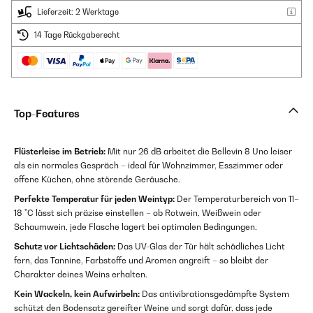
Lieferzeit: 2 Werktage
14 Tage Rückgaberecht
Top-Features
Flüsterleise im Betrieb:
Mit nur 26 dB arbeitet die Bellevin 8 Uno leiser
als ein normales Gespräch – ideal für Wohnzimmer, Esszimmer oder
offene Küchen, ohne störende Geräusche.
Perfekte Temperatur für jeden Weintyp:
Der Temperaturbereich von 11–
18 °C lässt sich präzise einstellen – ob Rotwein, Weißwein oder
Schaumwein, jede Flasche lagert bei optimalen Bedingungen.
Schutz vor Lichtschäden:
Das UV-Glas der Tür hält schädliches Licht
fern, das Tannine, Farbstoffe und Aromen angreift – so bleibt der
Charakter deines Weins erhalten.
Kein Wackeln, kein Aufwirbeln:
Das antivibrationsgedämpfte System
schützt den Bodensatz gereifter Weine und sorgt dafür, dass jede