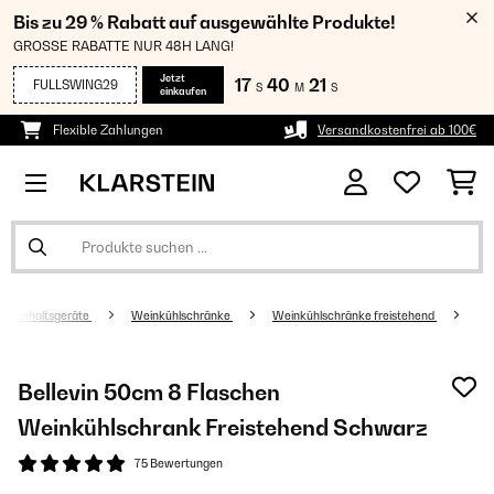
Bis zu 29 % Rabatt auf ausgewählte Produkte!
GROSSE RABATTE NUR 48H LANG!
Jetzt
17
40
20
FULLSWING29
S
M
S
einkaufen
Flexible Zahlungen
Versandkostenfrei ab 100€
Haushaltsgeräte
Weinkühlschränke
Weinkühlschränke freistehend
Bellevin 50cm 8 Flaschen
Weinkühlschrank Freistehend​ Schwarz
75 Bewertungen