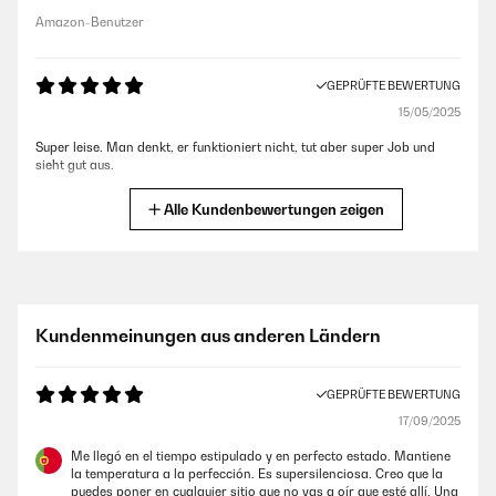
Amazon-Benutzer
GEPRÜFTE BEWERTUNG
15/05/2025
Super leise. Man denkt, er funktioniert nicht, tut aber super Job und
sieht gut aus.
Amazon-Benutzer
Alle Kundenbewertungen zeigen
GEPRÜFTE BEWERTUNG
11/05/2024
Schnelle und pünktliche Lieferung rufen vorher an das finde ich ganz
Kundenmeinungen aus anderen Ländern
wichtig und gut, er ist in unserem Wohnzimmer ein schönes
Schmuckstück,
GEPRÜFTE BEWERTUNG
Amazon-Benutzer
17/09/2025
Me llegó en el tiempo estipulado y en perfecto estado. Mantiene
GEPRÜFTE BEWERTUNG
la temperatura a la perfección. Es supersilenciosa. Creo que la
25/04/2024
puedes poner en cualquier sitio que no vas a oír que esté allí. Una