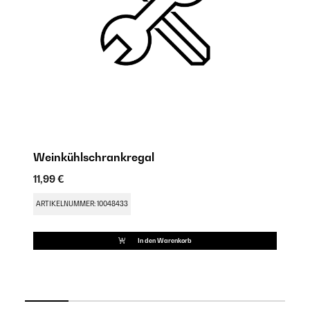
Weinkühlschrankregal
W
11,99 €
9,
ARTIKELNUMMER: 10048433
AR
In den Warenkorb