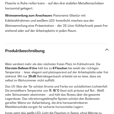
Flasche in Ruhe reifen kann – auf den drei stabilen Metalleinschüben
horizontal gelagert.
Weinsammlung zum Anschauen:
Panorama-Glastür mit
Edelstahlrahmen und weißem LED-Innenlicht machen aus der
Weinsammlung eine Präsentation – der 23-Liter-Kühlschrank passt frei
stehend oder auf der Arbeitsplatte in jeden Raum.
Produktbeschreibung
Wein verdient mehr als den nächsten freien Platz im Kühlschrank. Die
Klarstein Bellevin 8 Uno
hält bis zu
8 Flaschen
bei exakt der richtigen
Temperatur – leise, elegant und platzsparend auf der Arbeitsplatte oder frei
stehend. Mit nur
26 dB
Betriebsgeräusch arbeitet sie so leise, dass sie
selbst im Wohnzimmer nicht auffällt.
Das UV-Glas der Tür schützt Aroma und Farbe vor schädlichem Lichteinfall.
Die einstellbare Temperatur von
11–18 °C
lässt sich präzise auf Rot-, Weiß-
oder Schaumwein abstimmen – und hält das Niveau über die gesamte
Lagerdauer. Das vibrationsgedämpfte System schützt den Bodensatz
gereifter Weine vor Aufwirbelung, die drei herausnehmbaren
Metalleinschübe sorgen für sicheres horizontales Lagern.
Innen setzt das weiße LED-Licht die Flaschen in Szene, ohne Wärme zu