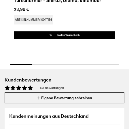
Türscharnier - Shiraz, Ultimo, Vinamour
23,99 €
17
ARTIKELNUMMER: 10047185
AR
In den Warenkorb
Kundenbewertungen
137 Bewertungen
Eigene Bewertung schreiben
Kundenmeinungen aus Deutschland