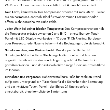
63 Litern Innenvolumen bietet der Shiraz 24 Uno genug Raum für Rot-,
Weiß- und Schaumweine – übersichtlich auf 4 Einschüben verteilt.
Kein Lärm, kein Stress:
Der Kompressor arbeitet mit max. 45 dB – leiser
als ein normales Gespräch. Ideal für Wohnzimmer, Esszimmer oder
offene Wohnbereiche, wo Ruhe zählt.
Jeder Wein bei seiner idealen Temperatur:
Das Kompressorsystem hält
die Temperatur präzise zwischen 5 und 18 °C – einstellbar per Touch-
Panel mit LED-Display, wahlweise in °C oder °F. Ob Riesling, Bordeaux
oder Prosecco: jede Flasche bekommt die Bedingungen, die sie braucht.
Schutz vor dem, was Wein schadet:
Das doppelt isolierte UV-
Schutzglas hält schädliche Strahlung ab, die Tannine und Aromen
angreift. Die vibrationsdämpfende Lagerung schützt Sedimente in
gereiften Weinen – und der Aktivkohlefilter sorgt für ein neutrales Klima
im Inneren.
Einrichten und vergessen:
Höhenverstellbare Füße für stabilen Stand
auf jedem Untergrund, ein Türschloss für die Sicherheit der Sammlung
und ein intuitives Touch-Panel – der Shiraz 24 Uno ist sofort
einsatzbereit, ohne komplizierte Einrichtung.