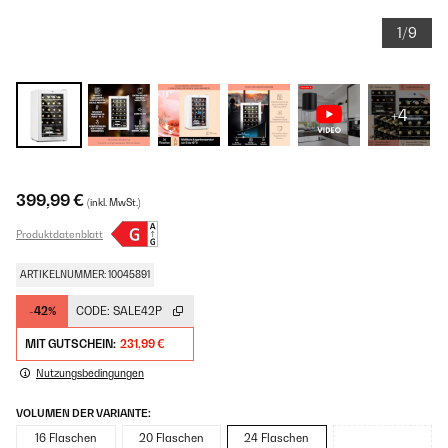
1/9
+4
399,99 €
(inkl. MwSt.)
Produktdatenblatt
ARTIKELNUMMER: 10045891
-42%
CODE:
SALE42P
MIT GUTSCHEIN:
231,99 €
Nutzungsbedingungen
VOLUMEN DER VARIANTE:
16 Flaschen
20 Flaschen
24 Flaschen