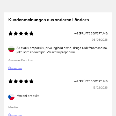
GEPRÜFTE BEWERTUNG
14/12/2025
Funktioniert bisher recht gut. +5 Grad ist die minimalste Temperatur
Kundenmeinungen aus anderen Ländern
welche man einstellen kann. Diese ist aber eher nur im unterem Bereich
des Kühlschranks erreichbar. Also Weiswein unten Rotweine oben
hineinlegen :)Für Frizzante oder Sekt etwas zu warm ;) Lautstärke ist in
GEPRÜFTE BEWERTUNG
Ordnung
08/05/2026
Amazon-Benutzer
Za svaku preporuku, prvo izgleda divno, drugo radi fenomenalno,
jako sam zadovoljan. Za svaku preporuku.
GEPRÜFTE BEWERTUNG
Amazon-Benutzer
07/12/2025
Übersetzen
Pünktliche Lieferung, schönes Design, ich habe ihn in weiß bestellt, es
passen sowohl Wein als auch Sekt Flaschen hinein. Wirklich praktisch
zum schlichten, sehr zu empfehlen, auch das Preis Verhältnis, mir hat
GEPRÜFTE BEWERTUNG
die 1 Zone Kühlung gereicht, Licht gibt's auch noch
16/02/2026
Amazon-Benutzer
Kvalitní produkt
Martin
GEPRÜFTE BEWERTUNG
07/12/2025
Übersetzen