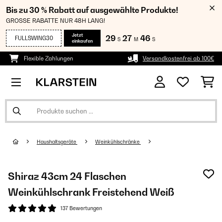
Bis zu 30 % Rabatt auf ausgewählte Produkte!
GROSSE RABATTE NUR 48H LANG!
Jetzt
29
27
46
FULLSWING30
S
M
S
einkaufen
Flexible Zahlungen
Versandkostenfrei ab 100€
Haushaltsgeräte
Weinkühlschränke
Shiraz 43cm 24 Flaschen
Weinkühlschrank Freistehend​ Weiß
137 Bewertungen