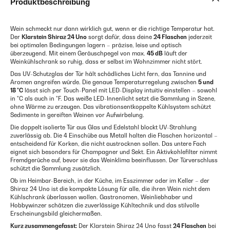
Produktbeschreibung
Wein schmeckt nur dann wirklich gut, wenn er die richtige Temperatur hat.
Der
Klarstein Shiraz 24 Uno
sorgt dafür, dass deine
24 Flaschen
jederzeit
bei optimalen Bedingungen lagern – präzise, leise und optisch
überzeugend. Mit einem Geräuschpegel von max.
45 dB
läuft der
Weinkühlschrank so ruhig, dass er selbst im Wohnzimmer nicht stört.
Das UV-Schutzglas der Tür hält schädliches Licht fern, das Tannine und
Aromen angreifen würde. Die genaue Temperaturregelung zwischen
5 und
18 °C
lässt sich per Touch-Panel mit LED-Display intuitiv einstellen – sowohl
in °C als auch in °F. Das weiße LED-Innenlicht setzt die Sammlung in Szene,
ohne Wärme zu erzeugen. Das vibrationsentkoppelte Kühlsystem schützt
Sedimente in gereiften Weinen vor Aufwirbelung.
Die doppelt isolierte Tür aus Glas und Edelstahl blockt UV-Strahlung
zuverlässig ab. Die 4 Einschübe aus Metall halten die Flaschen horizontal –
entscheidend für Korken, die nicht austrocknen sollen. Das untere Fach
eignet sich besonders für Champagner und Sekt. Ein Aktivkohlefilter nimmt
Fremdgerüche auf, bevor sie das Weinklima beeinflussen. Der Türverschluss
schützt die Sammlung zusätzlich.
Ob im Heimbar-Bereich, in der Küche, im Esszimmer oder im Keller – der
Shiraz 24 Uno ist die kompakte Lösung für alle, die ihren Wein nicht dem
Kühlschrank überlassen wollen. Gastronomen, Weinliebhaber und
Hobbywinzer schätzen die zuverlässige Kühltechnik und das stilvolle
Erscheinungsbild gleichermaßen.
Kurz zusammengefasst:
Der Klarstein Shiraz 24 Uno fasst
24 Flaschen
bei