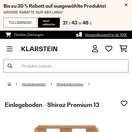
Bis zu 30 % Rabatt auf ausgewählte Produkte!
GROSSE RABATTE NUR 48H LANG!
Jetzt
21
43
45
FULLSWING30
S
M
S
einkaufen
Flexible Zahlungen
Versandkostenfrei ab 100€
Haushaltsgeräte
Weinkühlschränke
Einlegeboden - Shiraz Premium 12