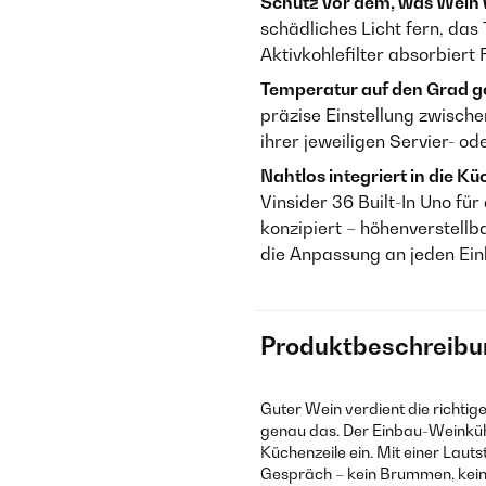
Schutz vor dem, was Wein w
schädliches Licht fern, das
Aktivkohlefilter absorbiert
Temperatur auf den Grad g
präzise Einstellung zwische
ihrer jeweiligen Servier- o
Nahtlos integriert in die Kü
Vinsider 36 Built-In Uno für
konzipiert – höhenverstell
die Anpassung an jeden Ei
Produktbeschreibu
Guter Wein verdient die richtige
genau das. Der Einbau-Weinkü
Küchenzeile ein. Mit einer Laut
Gespräch – kein Brummen, kein