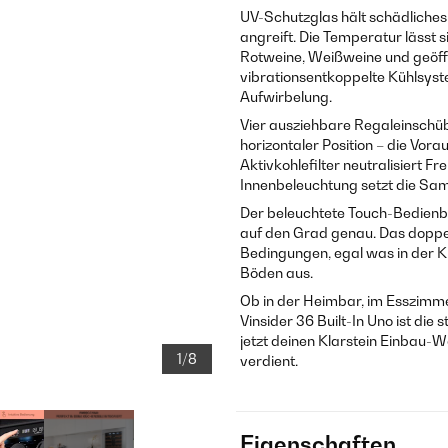
UV-Schutzglas hält schädliches
angreift. Die Temperatur lässt s
Rotweine, Weißweine und geöffn
vibrationsentkoppelte Kühlsyst
Aufwirbelung.
Vier ausziehbare Regaleinschüb
horizontaler Position – die Vor
Aktivkohlefilter neutralisiert
Innenbeleuchtung setzt die Sam
Der beleuchtete Touch-Bedienbe
auf den Grad genau. Das doppelt
Bedingungen, egal was in der K
Böden aus.
Ob in der Heimbar, im Esszimme
Vinsider 36 Built-In Uno ist die
jetzt deinen Klarstein Einbau-
1/8
verdient.
Eigenschaften