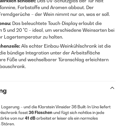
irklich schadet:
Das UV-Schutzglas der Tür hält
 Tannine, Farbstoffe und Aromen abbaut. Der
 Fremdgerüche – der Wein nimmt nur an, was er soll.
enau:
Das beleuchtete Touch-Display erlaubt die
n 5 und 20 °C – ideal, um verschiedene Weinsorten bei
der Lagertemperatur zu halten.
chenzeile:
Als echter Einbau-Weinkühlschrank ist die
 die bündige Integration unter der Arbeitsfläche
bare Füße und wechselbarer Türanschlag erleichtern
nbauschrank.
ng
 Lagerung – und die Klarstein Vinsider 36 Built-In Uno liefert
hlschrank fasst
36 Flaschen
und fügt sich nahtlos in jede
stärke von nur
41 dB
arbeitet er leiser als ein normales
 Stören.