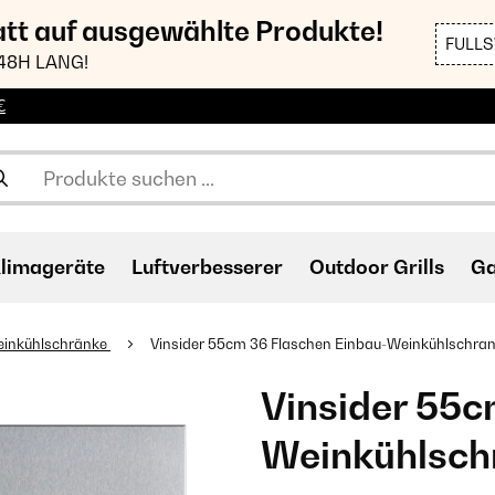
att auf ausgewählte Produkte!
FULL
48H LANG!
€
limageräte
Luftverbesserer
Outdoor Grills
Ga
einkühlschränke
Vinsider 55cm 36 Flaschen Einbau-Weinkühlschrank
Vinsider 55c
Weinkühlschr