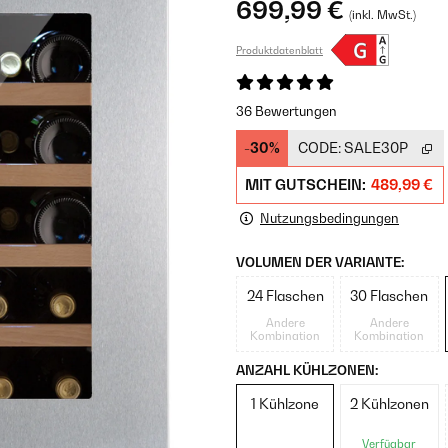
699,99 €
(inkl. MwSt.)
Produktdatenblatt
36 Bewertungen
-30%
CODE:
SALE30P
MIT GUTSCHEIN:
489,99 €
Nutzungsbedingungen
VOLUMEN DER VARIANTE:
24 Flaschen
30 Flaschen
Andere
Andere
Kombination
Kombination
ANZAHL KÜHLZONEN:
1 Kühlzone
2 Kühlzonen
Verfügbar