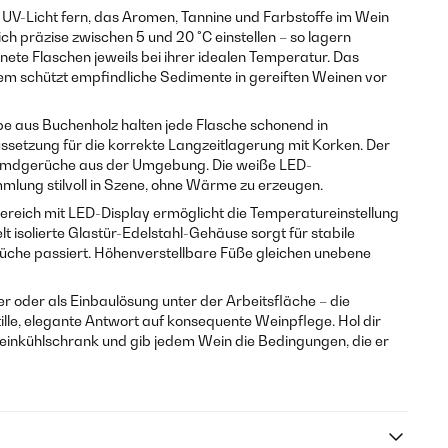
 UV-Licht fern, das Aromen, Tannine und Farbstoffe im Wein
ich präzise zwischen 5 und 20 °C einstellen – so lagern
ete Flaschen jeweils bei ihrer idealen Temperatur. Das
em schützt empfindliche Sedimente in gereiften Weinen vor
e aus Buchenholz halten jede Flasche schonend in
aussetzung für die korrekte Langzeitlagerung mit Korken. Der
 Fremdgerüche aus der Umgebung. Die weiße LED-
mlung stilvoll in Szene, ohne Wärme zu erzeugen.
reich mit LED-Display ermöglicht die Temperatureinstellung
 isolierte Glastür-Edelstahl-Gehäuse sorgt für stabile
üche passiert. Höhenverstellbare Füße gleichen unebene
r oder als Einbaulösung unter der Arbeitsfläche – die
 stille, elegante Antwort auf konsequente Weinpflege. Hol dir
Weinkühlschrank und gib jedem Wein die Bedingungen, die er