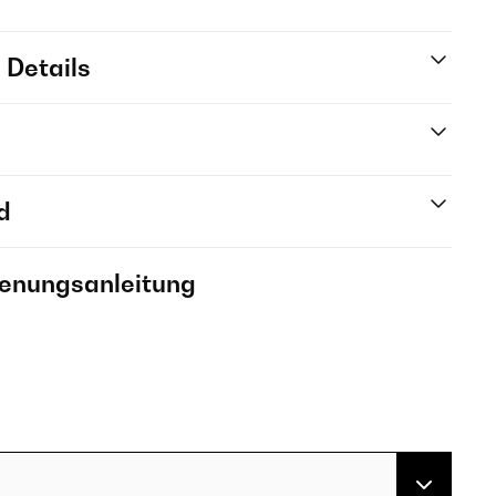
 Details
d
ienungsanleitung