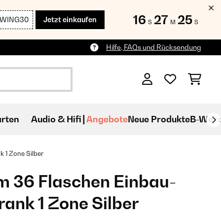
16
27
24
SWING30
Jetzt einkaufen
S
M
S
Hilfe, FAQs und Rücksendung
rten
Audio & Hifi
Angebote
Neue Produkte
B-War
 1 Zone Silber
m 36 Flaschen Einbau-
ank 1 Zone Silber