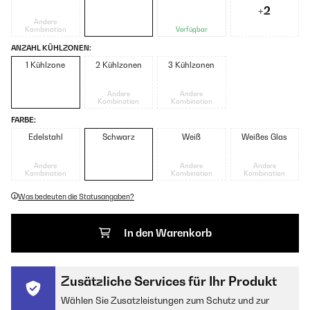
+2
Andere
Kombination
Verfügbar
ANZAHL KÜHLZONEN:
1 Kühlzone
2 Kühlzonen
3 Kühlzonen
Andere
Andere
Kombination
Kombination
FARBE:
Edelstahl
Schwarz
Weiß
Weißes Glas
Andere
Andere
Andere
Kombination
Kombination
Kombination
Was bedeuten die Statusangaben?
In den Warenkorb
Zusätzliche Services für Ihr Produkt
Wählen Sie Zusatzleistungen zum Schutz und zur