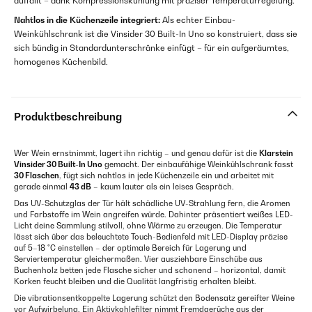
auffällt – dank Kompressionskühlung mit präziser Temperaturregelung.
Nahtlos in die Küchenzeile integriert:
Als echter Einbau-
Weinkühlschrank ist die Vinsider 30 Built-In Uno so konstruiert, dass sie
sich bündig in Standardunterschränke einfügt – für ein aufgeräumtes,
homogenes Küchenbild.
Produktbeschreibung
Wer Wein ernstnimmt, lagert ihn richtig – und genau dafür ist die
Klarstein
Vinsider 30 Built-In Uno
gemacht. Der einbaufähige Weinkühlschrank fasst
30 Flaschen
, fügt sich nahtlos in jede Küchenzeile ein und arbeitet mit
gerade einmal
43 dB
– kaum lauter als ein leises Gespräch.
Das UV-Schutzglas der Tür hält schädliche UV-Strahlung fern, die Aromen
und Farbstoffe im Wein angreifen würde. Dahinter präsentiert weißes LED-
Licht deine Sammlung stilvoll, ohne Wärme zu erzeugen. Die Temperatur
lässt sich über das beleuchtete Touch-Bedienfeld mit LED-Display präzise
auf 5–18 °C einstellen – der optimale Bereich für Lagerung und
Serviertemperatur gleichermaßen. Vier ausziehbare Einschübe aus
Buchenholz betten jede Flasche sicher und schonend – horizontal, damit
Korken feucht bleiben und die Qualität langfristig erhalten bleibt.
Die vibrationsentkoppelte Lagerung schützt den Bodensatz gereifter Weine
vor Aufwirbelung. Ein Aktivkohlefilter nimmt Fremdgerüche aus der