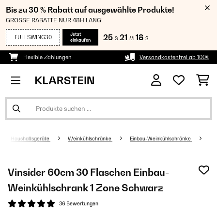
Bis zu 30 % Rabatt auf ausgewählte Produkte!
GROSSE RABATTE NUR 48H LANG!
Jetzt
25
21
17
FULLSWING30
S
M
S
einkaufen
Flexible Zahlungen
Versandkostenfrei ab 100€
Haushaltsgeräte
Weinkühlschränke
Einbau-Weinkühlschränke
Vinsider 60cm 30 Flaschen Einbau-
Weinkühlschrank 1 Zone Schwarz
36 Bewertungen