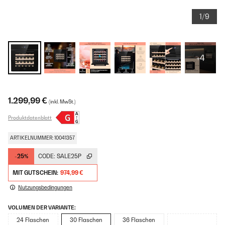
1/9
+4
1.299,99 €
(inkl. MwSt.)
Produktdatenblatt
ARTIKELNUMMER: 10041357
-25%
CODE:
SALE25P
MIT GUTSCHEIN:
974,99 €
Nutzungsbedingungen
VOLUMEN DER VARIANTE:
24 Flaschen
30 Flaschen
36 Flaschen