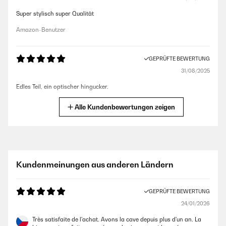
Super stylisch super Qualität
Amazon-Benutzer
GEPRÜFTE BEWERTUNG
31/08/2025
Edles Teil, ein optischer hingucker.
Amazon-Benutzer
Alle Kundenbewertungen zeigen
GEPRÜFTE BEWERTUNG
19/09/2024
Mega !!! Klarstein ist einfach eine GUTE alternative zu den Marken die
Kundenmeinungen aus anderen Ländern
weit aus Teurer sind. Der Wein wird perfekt gekühlt wie angegeben. Ein
Lüfter für den Kühlraum hat das Gerät ebenfalls. Was ich mega elegant
finde ist die Innenbeleuchtung die es noch einmal hochwertiger
GEPRÜFTE BEWERTUNG
aussehen lässt als es schon ist!
24/01/2026
Amazon-Benutzer
Très satisfaite de l'achat. Avons la cave depuis plus d'un an. La