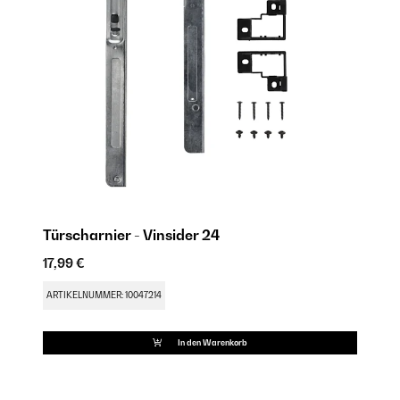
Türscharnier - Vinsider 24
Ei
17,99 €
79
FU
ARTIKELNUMMER: 10047214
AR
In den Warenkorb