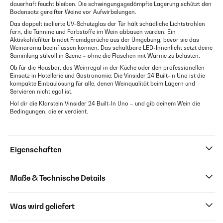
dauerhaft feucht bleiben. Die schwingungsgedämpfte Lagerung schützt den
Bodensatz gereifter Weine vor Aufwirbelungen.
Das doppelt isolierte UV-Schutzglas der Tür hält schädliche Lichtstrahlen
fern, die Tannine und Farbstoffe im Wein abbauen würden. Ein
Aktivkohlefilter bindet Fremdgerüche aus der Umgebung, bevor sie das
Weinaroma beeinflussen können. Das schaltbare LED-Innenlicht setzt deine
Sammlung stilvoll in Szene – ohne die Flaschen mit Wärme zu belasten.
Ob für die Hausbar, das Weinregal in der Küche oder den professionellen
Einsatz in Hotellerie und Gastronomie: Die Vinsider 24 Built-In Uno ist die
kompakte Einbaulösung für alle, denen Weinqualität beim Lagern und
Servieren nicht egal ist.
Hol dir die Klarstein Vinsider 24 Built-In Uno – und gib deinem Wein die
Bedingungen, die er verdient.
Eigenschaften
Maße & Technische Details
Was wird geliefert