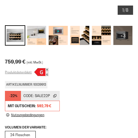
1/8
+3
759,99 €
(inkl. MwSt.)
Produktdatenblatt
ARTIKELNUMMER: 10039913
-22%
CODE:
SALE22P
MIT GUTSCHEIN:
592,79 €
Nutzungsbedingungen
VOLUMEN DER VARIANTE:
24 Flaschen