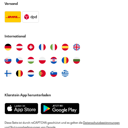
Übersetzen
Versand
GEPRÜFTE BEWERTUNG
15/02/2024
Really quiet, excellent storage looks expensive. Would
recommend.
International
Amazon user
Übersetzen
GEPRÜFTE BEWERTUNG
06/11/2019
The product is beautiful, two zones that keep my bottles at the
correct temperature, the size is perfect. The only con is that the
space between rows is tight, so to put some bottles you need to
Klarstein App herunterladen
force a little bit the tray. No other cons up to now.
Amazon user
Übersetzen
Diese Seite ist durch reCAPTCHA geschützt und es gelten die
Datenschutzbestimmungen
und
Nutzungsbedingungen
von Google.