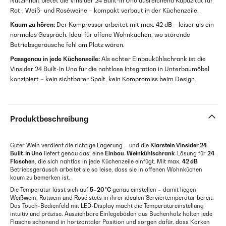
Nutzinhalt bietet die Vinsider 24 Built-In Uno ausreichend Kapazität für
Rot-, Weiß- und Roséweine – kompakt verbaut in der Küchenzeile.
Kaum zu hören:
Der Kompressor arbeitet mit max. 42 dB – leiser als ein
normales Gespräch. Ideal für offene Wohnküchen, wo störende
Betriebsgeräusche fehl am Platz wären.
Passgenau in jede Küchenzeile:
Als echter Einbaukühlschrank ist die
Vinsider 24 Built-In Uno für die nahtlose Integration in Unterbaumöbel
konzipiert – kein sichtbarer Spalt, kein Kompromiss beim Design.
Produktbeschreibung
Guter Wein verdient die richtige Lagerung – und die
Klarstein Vinsider 24
Built-In Uno
liefert genau das: eine
Einbau-Weinkühlschrank
-Lösung für
24
Flaschen
, die sich nahtlos in jede Küchenzeile einfügt. Mit max.
42 dB
Betriebsgeräusch arbeitet sie so leise, dass sie in offenen Wohnküchen
kaum zu bemerken ist.
Die Temperatur lässt sich auf
5–20 °C
genau einstellen – damit liegen
Weißwein, Rotwein und Rosé stets in ihrer idealen Serviertemperatur bereit.
Das Touch-Bedienfeld mit LED-Display macht die Temperatureinstellung
intuitiv und präzise. Ausziehbare Einlegeböden aus Buchenholz halten jede
Flasche schonend in horizontaler Position und sorgen dafür, dass Korken