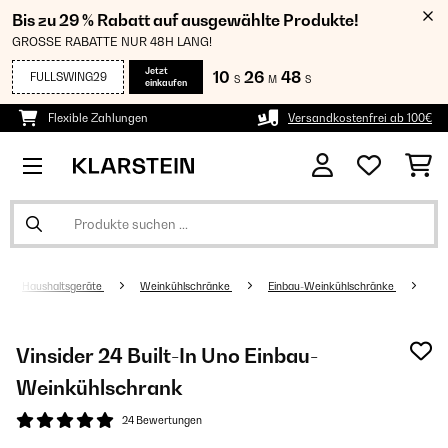
Bis zu 29 % Rabatt auf ausgewählte Produkte!
GROSSE RABATTE NUR 48H LANG!
Jetzt
10
26
47
FULLSWING29
S
M
S
einkaufen
Flexible Zahlungen
Versandkostenfrei ab 100€
Haushaltsgeräte
Weinkühlschränke
Einbau-Weinkühlschränke
Vinsider 24 Built-In Uno Einbau-
Weinkühlschrank
24 Bewertungen