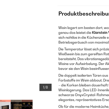
Produktbeschreibu
Wein lagert am besten dort, wo 
genau das leistet die
Klarstein 
sich nahtlos in die Küchenzeile e
Betriebsgeräusch von maxima
Die Temperatur lässt sich präzi
Weißwein bis zum gereiften Rot
bereitsteht. Das vibrationsge
Weine vor Aufwirbelung. Der A
bevor sie den Wein beeinflusse
Die doppelt isolierten Türen au
Farbstoffe im Wein abbaut. Dre
– die Korken bleiben dauerhaft 
1/8
Weinlagerung. Das LED-Innenlic
schwarze OnyxCrystal-Rahmen m
elegantes, repräsentatives Ers
Ob für die moderne Heimküche, 