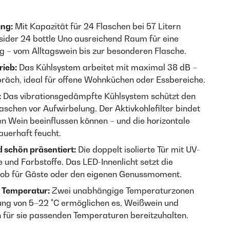
ung:
Mit Kapazität für 24 Flaschen bei 57 Litern
nsider 24 bottle Uno ausreichend Raum für eine
 vom Alltagswein bis zur besonderen Flasche.
rieb:
Das Kühlsystem arbeitet mit maximal 38 dB –
präch, ideal für offene Wohnküchen oder Essbereiche.
:
Das vibrationsgedämpfte Kühlsystem schützt den
schen vor Aufwirbelung. Der Aktivkohlefilter bindet
n Wein beeinflussen können – und die horizontale
auerhaft feucht.
 schön präsentiert:
Die doppelt isolierte Tür mit UV-
und Farbstoffe. Das LED-Innenlicht setzt die
– ob für Gäste oder den eigenen Genussmoment.
n Temperatur:
Zwei unabhängige Temperaturzonen
llung von 5–22 °C ermöglichen es, Weißwein und
n für sie passenden Temperaturen bereitzuhalten.