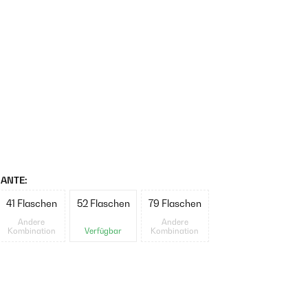
ANTE:
41 Flaschen
52 Flaschen
79 Flaschen
Andere
Andere
Kombination
Verfügbar
Kombination