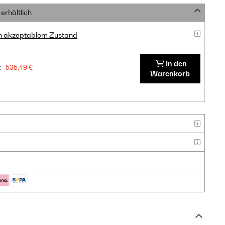
erhältlich
in akzeptablem Zustand
In den
:
535,49 €
Warenkorb