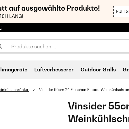
att auf ausgewählte Produkte!
FULL
48H LANG!
€
limageräte
Luftverbesserer
Outdoor Grills
Ga
einkühlschränke
Vinsider 55cm 24 Flaschen Einbau-Weinkühlschra
Vinsider 55c
Weinkühlsch