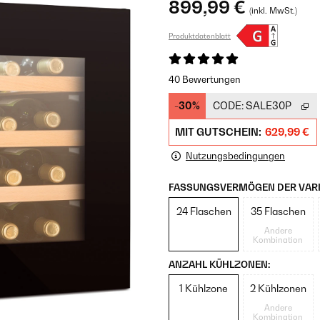
899,99 €
(inkl. MwSt.)
Produktdatenblatt
40 Bewertungen
-30%
CODE:
SALE30P
MIT GUTSCHEIN:
629,99 €
Nutzungsbedingungen
FASSUNGSVERMÖGEN DER VARI
24 Flaschen
35 Flaschen
Andere
Kombination
ANZAHL KÜHLZONEN:
1 Kühlzone
2 Kühlzonen
Andere
Kombination