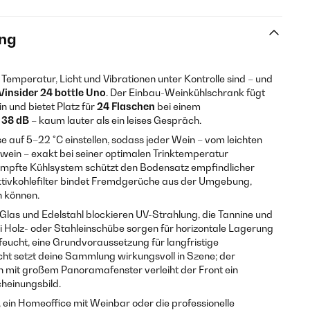
ng
Temperatur, Licht und Vibrationen unter Kontrolle sind – und
Vinsider 24 bottle Uno
. Der Einbau-Weinkühlschrank fügt
in und bietet Platz für
24 Flaschen
bei einem
l
38 dB
– kaum lauter als ein leises Gespräch.
se auf 5–22 °C einstellen, sodass jeder Wein – vom leichten
wein – exakt bei seiner optimalen Trinktemperatur
dämpfte Kühlsystem schützt den Bodensatz empfindlicher
ktivkohlefilter bindet Fremdgerüche aus der Umgebung,
n können.
s Glas und Edelstahl blockieren UV-Strahlung, die Tannine und
i Holz- oder Stahleinschübe sorgen für horizontale Lagerung
feucht, eine Grundvoraussetzung für langfristige
ht setzt deine Sammlung wirkungsvoll in Szene; der
it großem Panoramafenster verleiht der Front ein
cheinungsbild.
ein Homeoffice mit Weinbar oder die professionelle