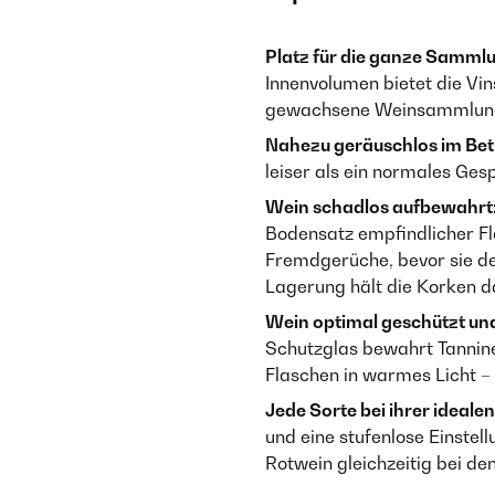
Platz für die ganze Samml
Innenvolumen bietet die Vi
gewachsene Weinsammlung –
Nahezu geräuschlos im Bet
leiser als ein normales Ges
Wein schadlos aufbewahrt
Bodensatz empfindlicher Fla
Fremdgerüche, bevor sie de
Lagerung hält die Korken d
Wein optimal geschützt und
Schutzglas bewahrt Tannine 
Flaschen in warmes Licht 
Jede Sorte bei ihrer ideale
und eine stufenlose Einste
Rotwein gleichzeitig bei de