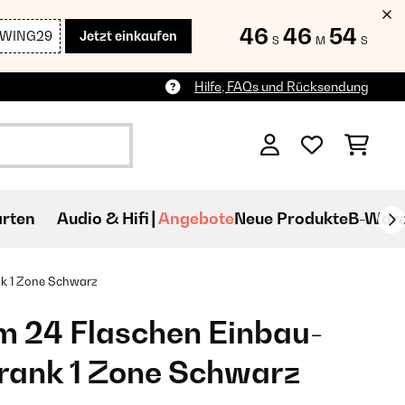
46
46
52
SWING29
Jetzt einkaufen
S
M
S
Hilfe, FAQs und Rücksendung
rten
Audio & Hifi
Angebote
Neue Produkte
B-War
nk 1 Zone Schwarz
m 24 Flaschen Einbau-
rank 1 Zone Schwarz