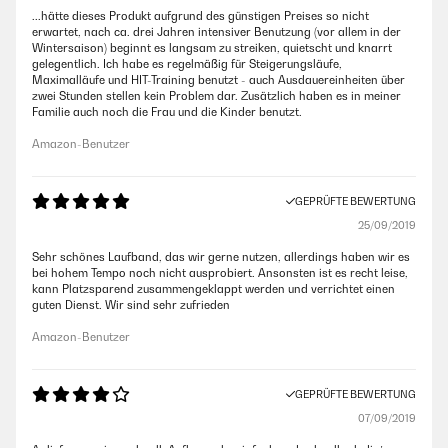
...hätte dieses Produkt aufgrund des günstigen Preises so nicht
erwartet, nach ca. drei Jahren intensiver Benutzung (vor allem in der
Wintersaison) beginnt es langsam zu streiken, quietscht und knarrt
gelegentlich. Ich habe es regelmäßig für Steigerungsläufe,
Maximalläufe und HIT-Training benutzt - auch Ausdauereinheiten über
zwei Stunden stellen kein Problem dar. Zusätzlich haben es in meiner
Familie auch noch die Frau und die Kinder benutzt.
Amazon-Benutzer
GEPRÜFTE BEWERTUNG
25/09/2019
Sehr schönes Laufband, das wir gerne nutzen, allerdings haben wir es
bei hohem Tempo noch nicht ausprobiert. Ansonsten ist es recht leise,
kann Platzsparend zusammengeklappt werden und verrichtet einen
guten Dienst. Wir sind sehr zufrieden
Amazon-Benutzer
GEPRÜFTE BEWERTUNG
07/09/2019