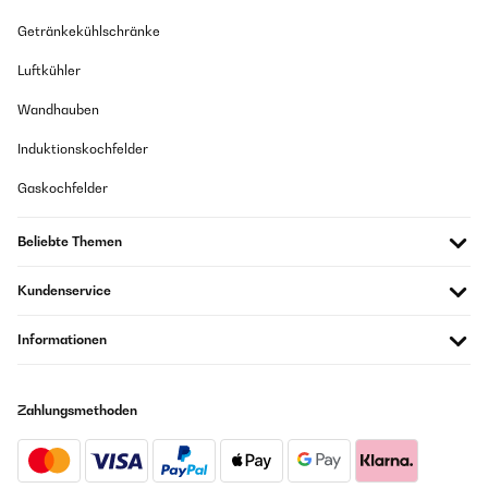
13/08/2018
Getränkekühlschränke
Der Aufbau ist Dank der Anleitung gelungen.Das Training macht Spaß
Luftkühler
und die Lautstärke ist auszuhalten.Für zu Hause absolut geeignet.
Wandhauben
Amazon-Benutzer
Induktionskochfelder
GEPRÜFTE BEWERTUNG
Gaskochfelder
18/02/2018
Die Lieferung über Hermes war halt etwas kompliziert, da Hermes
Beliebte Themen
Termine macht für die Lieferung. Termine die aber nicht passen wenn
man arbeiten muss. Egal . Als es dann vor Ort war ging alles ziemlich
schnell, Auspacken, Aufstellen und Anschließen. Die Montage ist sehr
Kundenservice
leicht.Dann wurde gelaufen. Alles ist ordentlich verarbeitet und
passt.Das Gerät ist toll.
Informationen
Amazon-Benutzer
Zahlungsmethoden
GEPRÜFTE BEWERTUNG
02/05/2017
Habe mir dieses Laufband zugelegt, um ein bisschen was für meine