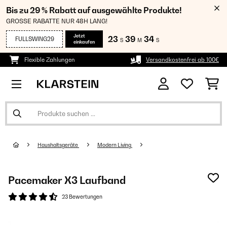
Bis zu 29 % Rabatt auf ausgewählte Produkte!
GROSSE RABATTE NUR 48H LANG!
Jetzt
23
39
34
FULLSWING29
S
M
S
einkaufen
Flexible Zahlungen
Versandkostenfrei ab 100€
Haushaltsgeräte
Modern Living
Pacemaker X3 Laufband
23 Bewertungen