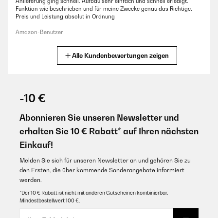
Anlieferung ging schnell. Aufbau sehr einfach und schnell erledigt.
Funktion wie beschrieben und für meine Zwecke genau das Richtige.
Preis und Leistung absolut in Ordnung
Amazon-Benutzer
Alle Kundenbewertungen zeigen
GEPRÜFTE BEWERTUNG
30/07/2019
Das Laufband kam sicher verpackt bei mir an. Die Montage war
kinderleicht, ebenso die Bedienung und das Zusammenklappen zwecks
-10 €
Wegstellen. Man kann auf dem Laufband sehr gut spazieren und
joggen, selbst ein kleiner Anstieg ist möglich. Wer jetzt ein High End
Abonnieren Sie unseren Newsletter und
Gerät wie aus dem Fitnessstudio erwartet wird natürlich enttäuscht,
dafür kostet dieses Laufband aber auch nur einen Bruchteil davon und
erhalten Sie 10 € Rabatt* auf Ihren nächsten
tut, was es soll - nämlich mich zum Laufen bringen. Ich bin voll und
ganz zufrieden.
Einkauf!
Amazon-Benutzer
Melden Sie sich für unseren Newsletter an und gehören Sie zu
den Ersten, die über kommende Sonderangebote informiert
werden.
GEPRÜFTE BEWERTUNG
*Der 10 € Rabatt ist nicht mit anderen Gutscheinen kombinierbar.
24/05/2019
Mindestbestellwert 100 €.
actually we use it for our dogs and works perfect