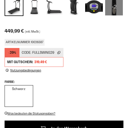
+2
449,99 €
(inkl. MwSt.)
ARTIKELNUMMER: 10026387
-29%
CODE:
FULLSWING29
MIT GUTSCHEIN:
319,49 €
Nutzungsbedingungen
FARBE:
Schwarz
Was bedeuten die Statusangaben?