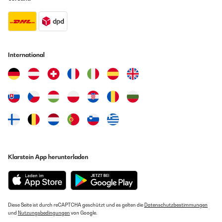
Amazon-Benutzer
GEPRÜFTE BEWERTUNG
01/03/2020
International
Die 50 Karten sind liebevoll und schön gestaltet und geben die
wichtigsten Punkte vor, damit sie ohne Probleme verschickt werden
können. Es gibt dank der Produktbilder keine bösen Überraschungen
und wem die Bilder gefallen, der greift direkt zu. Was mich allerdings
stört ist, dass auf der Adressseite "Nalara" an einer ungünstigen Stelle
steht. Genau unter dem Anschriftenfeld und neben "Alles Liebe". Klar ist
es schwer eine passende Stelle für den eigenen Firmennamen zu finden,
aber warum ausgerechnet auf dieser Seite? Auch hat man kaum Raum
für eigene Ideen. Die Karte gibt die Auswahl größtenteils vor, sodass
man kaum eigene Stichpunkte machen kann. Ich finde das schade -
dadurch werden die Karten ziemlich beliebig. Der Platz wird allerdings
gut genutzt und ich finde man kann alles gut lesen. Das Design ist
wirklich liebevoll. Daher ein kleiner Abzug und trotzdem eine
Klarstein App herunterladen
Empfehlung.
Amazon-Benutzer
Diese Seite ist durch reCAPTCHA geschützt und es gelten die
Datenschutzbestimmungen
GEPRÜFTE BEWERTUNG
und
Nutzungsbedingungen
von Google.
13/02/2020