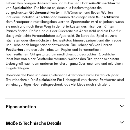
Leben: Das bringen die kreativen und hübschen
Hochzeits-Wunschkarten
von
Spielehelden
. Die Idee ist es, dass alle Hochzeitsgäste die
vorgedruckten
Glückwunschkarten
mit Wünschen und lieben Worten
individuell befüllen. Anschließend können die ausgefüllten
Wunschkarten
dem Brautpaar direkt übergeben werden. Spannender wird es jedoch, wenn
sie nach und nach ihren Weg in den Briefkasten des frischvermählten
Paares finden. Dafür sind auf der Rückseite ein Adressfeld und ein Feld für
das gewünschte Versanddatum aufgedruckt. So kann das Spiel bis zum
nächsten oder übernächsten Hochzeitstag hinausgezögert und die Freude
und Liebe noch lange nacherlebt werden. Die Liebesgruß von Herzen
Postkarten
sind aus sehr robustem Papier und in romantisch
hochzeitlichem Stil gestaltet. Ein niedliches, aufgedrucktes Rotkehlchen
lässt hier von einer Brieftaube träumen, welche das Brautpaar mit einem
Liebesgruß nach dem anderen beliefert - ganz überraschend und mit leisen
Flügelschlägen.
Romantische Post und eine spielerische Alternative zum Gästebuch jeder
Traumhochzeit: Die
Spielehelden
Ein Liebesgruß von Herzen
Postkarten
sind
ein einzigartiges Hochzeitsgeschenk, das viel Liebe nach sich zieht.
Eigenschaften
Maße & Technische Details