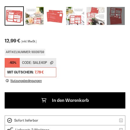
+1
12,99 €
(inkl. MwSt.)
ARTIKELNUMMER: 10039759
-40%
CODE:
SALE40P
MIT GUTSCHEIN:
7,79 €
Nutzungsbedingungen
In den Warenkorb
Sofort lieferbar