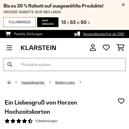
Bis zu 30 % Rabatt auf ausgewählte Produkte!
GROSSE RABATTE NUR 48H LANG!
Jetzt
13
53
49
FULLSWING30
S
M
S
einkaufen
Flexible Zahlungen
Versandkostenfrei ab 100€
Haushaltsgeräte
Modern Living
Ein Liebesgruß von Herzen
Hochzeitskarten
12 Bewertungen