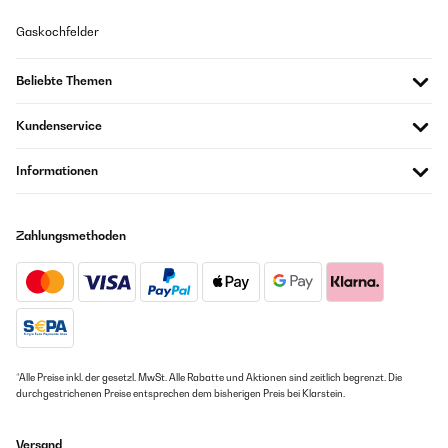
Süße Idee Mir gefallen diese Postkarten sehr gut! Ich könnte mir
Gaskochfelder
vorstellen, dass sie einem Brautpaar noch lange nach der Hochzeit
eine Freude machen! Etwas unpraktisch finde ich die Rückseite (kann
man in den Produktbildern sehen), auf welcher man ein Datum angeben
Beliebte Themen
soll, an welchem die Karte an das Brautpaar geschickt werden soll.
Schöner hätte ich hier ein Freitextfeld gefunden. Für die Hochzeit einer
Freundin in diesem Jahr, hätte ich geplant, sie noch am Hochzeitstag in
Kundenservice
eine extra dafür vorgesehene Box zu werfen. Wenn man ein Freitextfeld
hätte, hätte man das besser beschreiben können.
Informationen
Amazon-Benutzer
Zahlungsmethoden
GEPRÜFTE BEWERTUNG
09/03/2020
Mir gefallen diese Postkarten sehr gut! Ich könnte mir vorstellen, dass
sie einem Brautpaar noch lange nach der Hochzeit eine Freude
machen! Etwas unpraktisch finde ich die Rückseite (kann man in den
Produktbildern sehen), auf welcher man ein Datum angeben soll, an
welchem die Karte an das Brautpaar geschickt werden soll. Schöner
hätte ich hier ein Freitextfeld gefunden. Für die Hochzeit einer Freundin
*Alle Preise inkl. der gesetzl. MwSt. Alle Rabatte und Aktionen sind zeitlich begrenzt. Die
in diesem Jahr, hätte ich geplant, sie noch am Hochzeitstag in eine
durchgestrichenen Preise entsprechen dem bisherigen Preis bei Klarstein.
extra dafür vorgesehene Box zu werfen. Wenn man ein Freitextfeld
hätte, hätte man das besser beschreiben können.
Versand