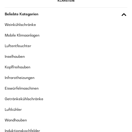
Amazon-Benutzer
Beliebte Kategorien
GEPRÜFTE BEWERTUNG
Weinkühlschränke
05/05/2020
Mobile Klimaanlagen
Zur Grundidee des Geschenks: Die Hochzeitsgäste können im
Nachgang dem Brautpaar eine Karte zukommen lassen, in der
Luftentfeuchter
verschiedene Angaben zur Hochzeit und darüber hinaus gemacht
werden. Die Karte ist in der Farbe der Liebe gehalten und kann knapp
Inselhauben
beschrieben oder auch nur angekreuzt werden. Für Schreibfaule oder
unkreative Personen sicherlich schön, es bietet jedoch wenig Platz zur
Kopffreihauben
Individualität und um persönlich zu werden. Auf der Vorderseite ist
neben der Adresse noch Platz für das gewünschte Datum / KW, in der
Infrarotheizungen
die Karte verschickt werden soll. So teilt sich die Kartenflut
gleichmäßig auf. Auf der Rückseite sind dann verschiedenste Angaben
zu treffen. Wie bereits erwähnt, gehen diese nicht unbedingt in die
Eiswürfelmaschinen
Tiefe, jedoch kann sich das Brautpaar nach der Hochzeit jede Woche
auf eine neue Karte freuen.
Getränkekühlschränke
Amazon-Benutzer
Luftkühler
Wandhauben
GEPRÜFTE BEWERTUNG
09/03/2020
Induktionskochfelder