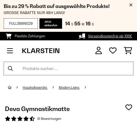
Bis zu 29 % Rabatt auf ausgewählte Produkte!
GROSSE RABATTE NUR 48H LANG!
Jetzt
14
55
16
FULLSWING29
S
M
S
einkaufen
Flexible Zahlungen
Versandkostenfrei ab 100€
Haushaltsgeräte
Modern Living
Deva Gymnastikmatte
51 Bewertungen