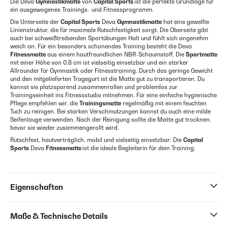
Die Deva
Gymnastikmatte
von
Capital Sports
ist die perfekte Grundlage für
ein ausgewogenes Trainings- und Fitnessprogramm.
Die Unterseite der
Capital Sports
Deva
Gymnastikmatte
hat eine gewellte
Linienstruktur, die für maximale Rutschfestigkeit sorgt. Die Oberseite gibt
auch bei schweißtreibenden Sportübungen Halt und fühlt sich angenehm
weich an. Für ein besonders schonendes Training besteht die Deva
Fitnessmatte
aus einem hautfreundlichen NBR-Schaumstoff. Die
Sportmatte
mit einer Höhe von 0,8 cm ist vielseitig einsetzbar und ein starker
Allrounder für Gymnastik oder Fitnesstraining. Durch das geringe Gewicht
und den mitgelieferten Tragegurt ist die Matte gut zu transportieren. Du
kannst sie platzsparend zusammenrollen und problemlos zur
Trainingseinheit ins Fitnessstudio mitnehmen. Für eine einfache hygienische
Pflege empfehlen wir, die
Trainingsmatte
regelmäßig mit einem feuchten
Tuch zu reinigen. Bei starken Verschmutzungen kannst du auch eine milde
Seifenlauge verwenden. Nach der Reinigung sollte die Matte gut trocknen,
bevor sie wieder zusammengerollt wird.
Rutschfest, hautverträglich, mobil und vielseitig einsetzbar: Die
Capital
Sports
Deva
Fitnessmatte
ist die ideale Begleiterin für dein Training.
Eigenschaften
Maße & Technische Details