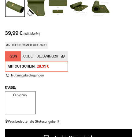
39,99 €
(inkl. MwSt.)
ARTIKELNUMMER: 10037699
-29%
CODE:
FULLSWING29
MIT GUTSCHEIN:
28,39 €
Nutzungsbedingungen
FARBE:
Olivgrün
Was bedeuten die Statusangaben?