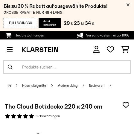
Bis zu 30 % Rabatt auf ausgewählte Produkte!
GROSSE RABATTE NUR 48H LANG!
Jetzt
29
23
34
FULLSWING30
S
M
S
einkaufen
Flexible Zahlungen
Versandkostenfrei ab 100€
Haushaltsgeräte
Modern Living
Bettwaren
The Cloud Bettdecke 220 x 240 cm
12 Bewertungen