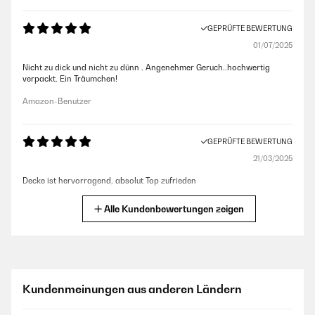
GEPRÜFTE BEWERTUNG
01/07/2025
Nicht zu dick und nicht zu dünn . Angenehmer Geruch..hochwertig
verpackt. Ein Träumchen!
Amazon-Benutzer
GEPRÜFTE BEWERTUNG
21/03/2025
Decke ist hervorragend, absolut Top zufrieden
Amazon-Benutzer
Alle Kundenbewertungen zeigen
GEPRÜFTE BEWERTUNG
23/05/2024
Schlafe derzeit im Frühling damit und bin wunschlos glücklich. So gut
Kundenmeinungen aus anderen Ländern
hab ich lange nicht geschlafen. Kann es nur empfehlen, für Leute die es
etwas weicher und leichter haben wollen