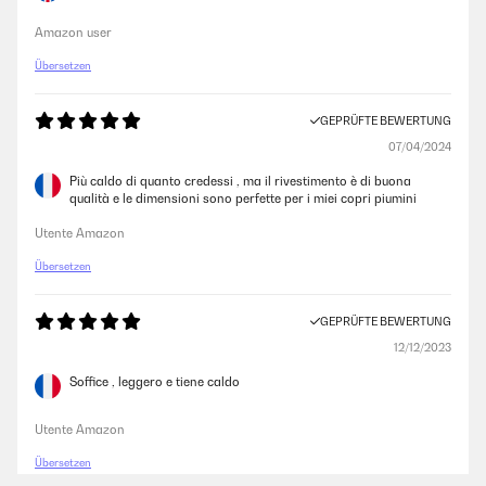
22/11/2020
Amazon user
Wir hatten vorher Daunendecken, die sind zwar toll, waren uns aber
teilweise zu warm und die Daunen bildeten Klümpchen. Daher war ich
Übersetzen
auf der Suche nach etwas anderem. Hier bin ich auf die sleepwise
Bettdecken gestoßen- ein Traum Nicht zu warm, nicht zu kalt.Total
angenehm - wir lieben sie und kaufen sie für unsere Kinder auch
GEPRÜFTE BEWERTUNG
nochmal.
07/04/2024
Amazon-Benutzer
Più caldo di quanto credessi , ma il rivestimento è di buona
qualità e le dimensioni sono perfette per i miei copri piumini
Utente Amazon
Übersetzen
GEPRÜFTE BEWERTUNG
12/12/2023
Soffice , leggero e tiene caldo
Utente Amazon
Übersetzen