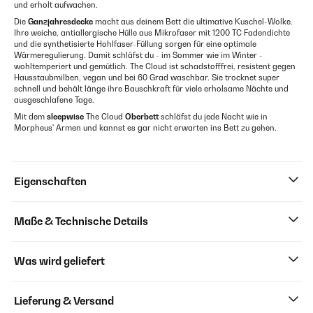
und erholt aufwachen.
Die
Ganzjahresdecke
macht aus deinem Bett die ultimative Kuschel-Wolke.
Ihre weiche, antiallergische Hülle aus Mikrofaser mit 1200 TC Fadendichte
und die synthetisierte Hohlfaser-Füllung sorgen für eine optimale
Wärmeregulierung. Damit schläfst du - im Sommer wie im Winter -
wohltemperiert und gemütlich. The Cloud ist schadstofffrei, resistent gegen
Hausstaubmilben, vegan und bei 60 Grad waschbar. Sie trocknet super
schnell und behält länge ihre Bauschkraft für viele erholsame Nächte und
ausgeschlafene Tage.
Mit dem
sleepwise
The Cloud
Oberbett
schläfst du jede Nacht wie in
Morpheus' Armen und kannst es gar nicht erwarten ins Bett zu gehen.
Eigenschaften
Maße & Technische Details
Was wird geliefert
Lieferung & Versand