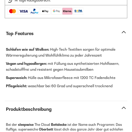
14 Tage Rückgaberecht
Top-Features
Schlafen wie auf Wolken:
High-Tech-Textilien sorgen für optimale
Wärmeregulierung und Wohlfühlklima zu jeder Jahreszeit
Vegan und hypoallergen:
mit Füllung aus synthetisierten Hohlfasern,
schadstofffrei und resistent gegen Hausstaubmilben
Superweich:
Hülle aus Mikrofaserfleece mit 1200 TC Fadendichte
Pflegeleicht:
waschbar bei 60 Grad und superschnell trocknend
Produktbeschreibung
Bei der
sleepwise
The Cloud
Bettdecke
ist der Name auch Programm: Das
fluffige, superweiche
Oberbett
lässt dich das ganze Jahr über gut schlafen