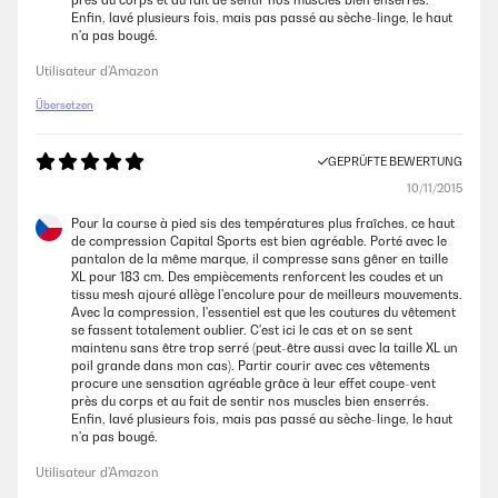
près du corps et au fait de sentir nos muscles bien enserrés.
Enfin, lavé plusieurs fois, mais pas passé au sèche-linge, le haut
n'a pas bougé.
Utilisateur d'Amazon
Übersetzen
GEPRÜFTE BEWERTUNG
10/11/2015
Pour la course à pied sis des températures plus fraîches, ce haut
de compression Capital Sports est bien agréable. Porté avec le
pantalon de la même marque, il compresse sans gêner en taille
XL pour 183 cm. Des empiècements renforcent les coudes et un
tissu mesh ajouré allège l'encolure pour de meilleurs mouvements.
Avec la compression, l'essentiel est que les coutures du vêtement
se fassent totalement oublier. C'est ici le cas et on se sent
maintenu sans être trop serré (peut-être aussi avec la taille XL un
poil grande dans mon cas). Partir courir avec ces vêtements
procure une sensation agréable grâce à leur effet coupe-vent
près du corps et au fait de sentir nos muscles bien enserrés.
Enfin, lavé plusieurs fois, mais pas passé au sèche-linge, le haut
n'a pas bougé.
Utilisateur d'Amazon