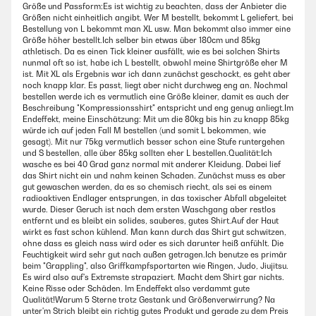
Größe und Passform:Es ist wichtig zu beachten, dass der Anbieter die
Größen nicht einheitlich angibt. Wer M bestellt, bekommt L geliefert, bei
Bestellung von L bekommt man XL usw. Man bekommt also immer eine
Größe höher bestellt.Ich selber bin etwas über 180cm und 85kg
athletisch. Da es einen Tick kleiner ausfällt, wie es bei solchen Shirts
nunmal oft so ist, habe ich L bestellt, obwohl meine Shirtgröße eher M
ist. Mit XL als Ergebnis war ich dann zunächst geschockt, es geht aber
noch knapp klar. Es passt, liegt aber nicht durchweg eng an. Nochmal
bestellen werde ich es vermutlich eine Größe kleiner, damit es auch der
Beschreibung "Kompressionsshirt" entspricht und eng genug anliegt.Im
Endeffekt, meine Einschätzung: Mit um die 80kg bis hin zu knapp 85kg
würde ich auf jeden Fall M bestellen (und somit L bekommen, wie
gesagt). Mit nur 75kg vermutlich besser schon eine Stufe runtergehen
und S bestellen, alle über 85kg sollten eher L bestellen.Qualität:Ich
wasche es bei 40 Grad ganz normal mit anderer Kleidung. Dabei lief
das Shirt nicht ein und nahm keinen Schaden. Zunächst muss es aber
gut gewaschen werden, da es so chemisch riecht, als sei es einem
radioaktiven Endlager entsprungen, in das toxischer Abfall abgeleitet
wurde. Dieser Geruch ist nach dem ersten Waschgang aber restlos
entfernt und es bleibt ein solides, sauberes, gutes Shirt.Auf der Haut
wirkt es fast schon kühlend. Man kann durch das Shirt gut schwitzen,
ohne dass es gleich nass wird oder es sich darunter heiß anfühlt. Die
Feuchtigkeit wird sehr gut nach außen getragen.Ich benutze es primär
beim "Grappling", also Griffkampfsportarten wie Ringen, Judo, Jiujitsu.
Es wird also auf's Extremste strapaziert. Macht dem Shirt gar nichts.
Keine Risse oder Schäden. Im Endeffekt also verdammt gute
Qualität!Warum 5 Sterne trotz Gestank und Größenverwirrung? Na
unter'm Strich bleibt ein richtig gutes Produkt und gerade zu dem Preis