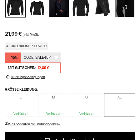
+3
21,99 €
(inkl. MwSt.)
ARTIKELNUMMER: 10028719
-45%
CODE:
SALE45P
MIT GUTSCHEIN:
12,09 €
Nutzungsbedingungen
GRÖSSE KLEIDUNG:
L
M
S
XL
Verfügbar
Verfügbar
Verfügbar
Was bedeuten die Statusangaben?