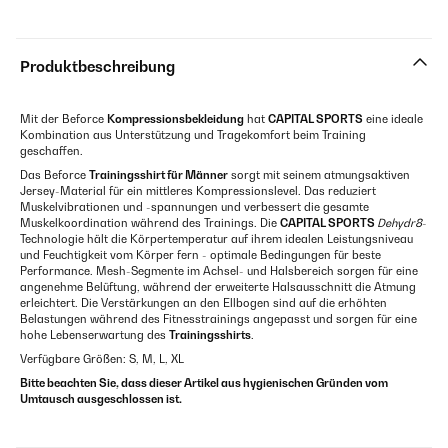
Produktbeschreibung
Mit der Beforce
Kompressionsbekleidung
hat
CAPITAL SPORTS
eine ideale
Kombination aus Unterstützung und Tragekomfort beim Training
geschaffen.
Das Beforce
Trainingsshirt für Männer
sorgt mit seinem atmungsaktiven
Jersey-Material für ein mittleres Kompressionslevel. Das reduziert
Muskelvibrationen und -spannungen und verbessert die gesamte
Muskelkoordination während des Trainings. Die
CAPITAL SPORTS
Dehydr8
-
Technologie hält die Körpertemperatur auf ihrem idealen Leistungsniveau
und Feuchtigkeit vom Körper fern - optimale Bedingungen für beste
Performance. Mesh-Segmente im Achsel- und Halsbereich sorgen für eine
angenehme Belüftung, während der erweiterte Halsausschnitt die Atmung
erleichtert. Die Verstärkungen an den Ellbogen sind auf die erhöhten
Belastungen während des Fitnesstrainings angepasst und sorgen für eine
hohe Lebenserwartung des
Trainingsshirts
.
Verfügbare Größen: S, M, L, XL
Bitte beachten Sie, dass dieser Artikel aus hygienischen Gründen vom
Umtausch ausgeschlossen ist.