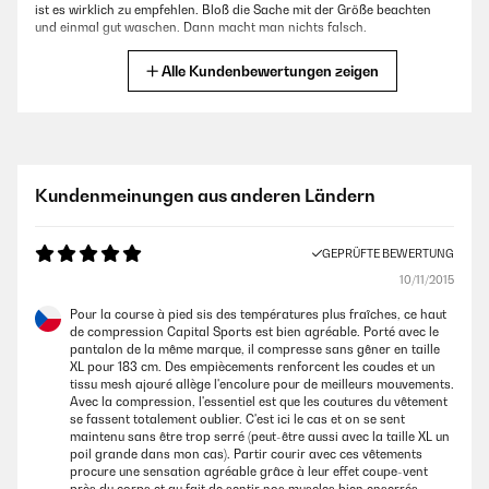
ist es wirklich zu empfehlen. Bloß die Sache mit der Größe beachten
und einmal gut waschen. Dann macht man nichts falsch.
Amazon-Benutzer
Alle Kundenbewertungen zeigen
GEPRÜFTE BEWERTUNG
11/12/2015
Hält sehr gut warm und fühlt sich gut an der Haut an als ob man es
Kundenmeinungen aus anderen Ländern
nicht tragen würde :1)
Amazon-Benutzer
GEPRÜFTE BEWERTUNG
10/11/2015
Pour la course à pied sis des températures plus fraîches, ce haut
de compression Capital Sports est bien agréable. Porté avec le
pantalon de la même marque, il compresse sans gêner en taille
XL pour 183 cm. Des empiècements renforcent les coudes et un
tissu mesh ajouré allège l'encolure pour de meilleurs mouvements.
Avec la compression, l'essentiel est que les coutures du vêtement
se fassent totalement oublier. C'est ici le cas et on se sent
maintenu sans être trop serré (peut-être aussi avec la taille XL un
poil grande dans mon cas). Partir courir avec ces vêtements
procure une sensation agréable grâce à leur effet coupe-vent