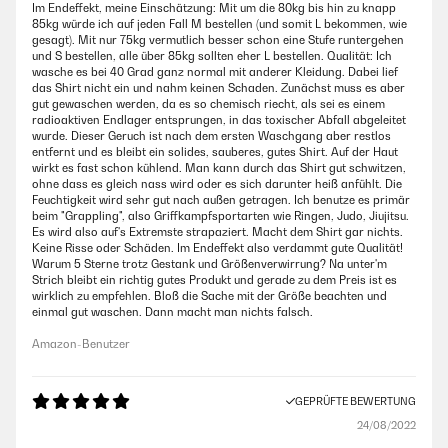
Im Endeffekt, meine Einschätzung: Mit um die 80kg bis hin zu knapp
85kg würde ich auf jeden Fall M bestellen (und somit L bekommen, wie
gesagt). Mit nur 75kg vermutlich besser schon eine Stufe runtergehen
und S bestellen, alle über 85kg sollten eher L bestellen. Qualität: Ich
wasche es bei 40 Grad ganz normal mit anderer Kleidung. Dabei lief
das Shirt nicht ein und nahm keinen Schaden. Zunächst muss es aber
gut gewaschen werden, da es so chemisch riecht, als sei es einem
radioaktiven Endlager entsprungen, in das toxischer Abfall abgeleitet
wurde. Dieser Geruch ist nach dem ersten Waschgang aber restlos
entfernt und es bleibt ein solides, sauberes, gutes Shirt. Auf der Haut
wirkt es fast schon kühlend. Man kann durch das Shirt gut schwitzen,
ohne dass es gleich nass wird oder es sich darunter heiß anfühlt. Die
Feuchtigkeit wird sehr gut nach außen getragen. Ich benutze es primär
beim "Grappling", also Griffkampfsportarten wie Ringen, Judo, Jiujitsu.
Es wird also auf's Extremste strapaziert. Macht dem Shirt gar nichts.
Keine Risse oder Schäden. Im Endeffekt also verdammt gute Qualität!
Warum 5 Sterne trotz Gestank und Größenverwirrung? Na unter'm
Strich bleibt ein richtig gutes Produkt und gerade zu dem Preis ist es
wirklich zu empfehlen. Bloß die Sache mit der Größe beachten und
einmal gut waschen. Dann macht man nichts falsch.
Amazon-Benutzer
GEPRÜFTE BEWERTUNG
24/08/2022