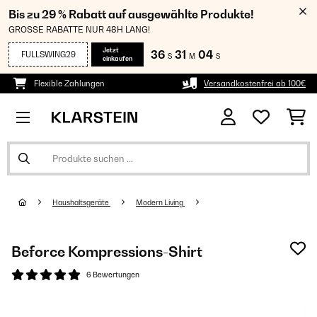
Bis zu 29 % Rabatt auf ausgewählte Produkte!
GROSSE RABATTE NUR 48H LANG!
Jetzt
36
31
04
FULLSWING29
S
M
S
einkaufen
Flexible Zahlungen
Versandkostenfrei ab 100€
Haushaltsgeräte
Modern Living
Beforce Kompressions-Shirt
6 Bewertungen