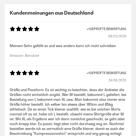
Kundenmeinungen aus Deutschland
GEPRÜFTE BEWERTUNG
06/02/2024
Meinem Sohn gefällt es und was anders kann ich nicht schreiben
Amazon-Benutzer
GEPRÜFTE BEWERTUNG
24/08/2022
Größe und Passform: Es ist wichtig zu beachten, dass der Anbieter die
Größen nicht einheitlich angibt. Wer M bestellt, bekommt L geliefert, bei
Bestellung von L bekommt man XL usw. Man bekommt also immer eine
Größe höher bestellt. Ich selber bin etwas über 180cm und 85kg
athletisch. Da es einen Tick kleiner ausfällt, wie es bei solchen Shirts
nunmal oft so ist, habe ich L bestellt, obwohl meine Shirtgröße eher M
ist. Mit XL als Ergebnis war ich dann zunächst geschockt, es geht aber
noch knapp klar. Es passt, liegt aber nicht durchweg eng an. Nochmal
bestellen werde ich es vermutlich eine Größe kleiner, damit es auch der
Beschreibung "Kompressionsshirt" entspricht und eng genug anliegt.