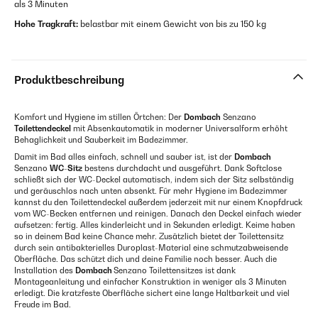
als 3 Minuten
Hohe Tragkraft:
belastbar mit einem Gewicht von bis zu 150 kg
Produktbeschreibung
Komfort und Hygiene im stillen Örtchen: Der
Dombach
Senzano
Toilettendeckel
mit Absenkautomatik in moderner Universalform erhöht
Behaglichkeit und Sauberkeit im Badezimmer.
Damit im Bad alles einfach, schnell und sauber ist, ist der
Dombach
Senzano
WC-Sitz
bestens durchdacht und ausgeführt. Dank Softclose
schließt sich der WC-Deckel automatisch, indem sich der Sitz selbständig
und geräuschlos nach unten absenkt. Für mehr Hygiene im Badezimmer
kannst du den Toilettendeckel außerdem jederzeit mit nur einem Knopfdruck
vom WC-Becken entfernen und reinigen. Danach den Deckel einfach wieder
aufsetzen: fertig. Alles kinderleicht und in Sekunden erledigt. Keime haben
so in deinem Bad keine Chance mehr. Zusätzlich bietet der Toilettensitz
durch sein antibakterielles Duroplast-Material eine schmutzabweisende
Oberfläche. Das schützt dich und deine Familie noch besser. Auch die
Installation des
Dombach
Senzano Toilettensitzes ist dank
Montageanleitung und einfacher Konstruktion in weniger als 3 Minuten
erledigt. Die kratzfeste Oberfläche sichert eine lange Haltbarkeit und viel
Freude im Bad.