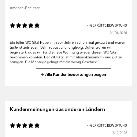
Amazon-Benutzer
GEPRÜFTE BEWERTUNG
24/01/2026
Ein toller WC Sitz! Haben ihn vor Jahren schon mal gekauft und waren
äußerst zufrieden. Sehr robust und langlebig. Daher waren wir
begeistert, dass wir für die neue Wohnung wieder diesen WC Sitz
bekommen konnten. Der WC Sitz ist mit Absenkautomatik und gut zu
reinigen. Die Montage gelingt mit ein wenig Geschick ;)
Amazon-Benutzer
Alle Kundenbewertungen zeigen
GEPRÜFTE BEWERTUNG
15/12/2025
Kinderleichte Montage!Hatte jeweils schon die Vorgänger Version und
Kundenmeinungen aus anderen Ländern
musste somit nur den neuen Sitz in die vorhandene Halterung
einsetzen. Super!
GEPRÜFTE BEWERTUNG
Amazon-Benutzer
17/12/2025