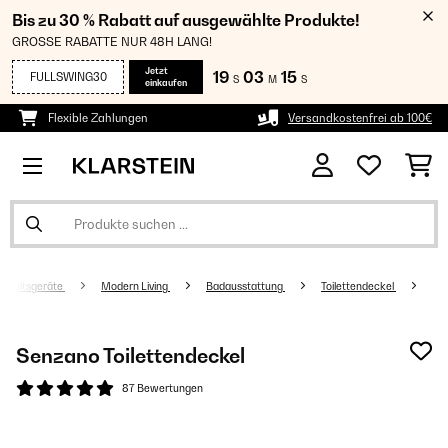
Bis zu 30 % Rabatt auf ausgewählte Produkte!
GROSSE RABATTE NUR 48H LANG!
Jetzt
19
03
14
FULLSWING30
S
M
S
einkaufen
Flexible Zahlungen
Versandkostenfrei ab 100€
shaltsgeräte
Modern Living
Badausstattung
Toilettendeckel
Senzano Toilettendeckel
87 Bewertungen