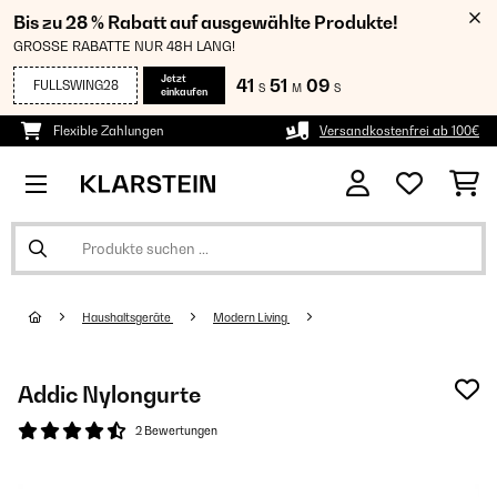
Bis zu 28 % Rabatt auf ausgewählte Produkte!
GROSSE RABATTE NUR 48H LANG!
Jetzt
41
51
07
FULLSWING28
S
M
S
einkaufen
Flexible Zahlungen
Versandkostenfrei ab 100€
Haushaltsgeräte
Modern Living
Addic Nylongurte
2 Bewertungen