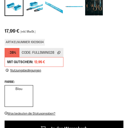
17,99 €
(inkl. MwSt.)
ARTIKELNUMMER: 10029034
-28%
CODE:
FULLSWING28
MIT GUTSCHEIN:
12,95 €
Nutzungsbedingungen
FARBE:
Blau
Was bedeuten die Statusangaben?