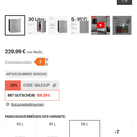
1/9
+4
229,99 €
(inkl. MwSt.)
Produktdatenblatt
ARTIKELNUMMER: 10035242
-32%
CODE:
SALE32P
MIT GUTSCHEIN:
156,39 €
Nutzungsbedingungen
FASSUNGSVERMÖGEN DER VARIANTE:
40 L
45 L
56 L
+7
Andere
Andere