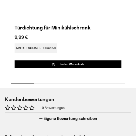
Türdichtung für Minikühlschrank
S
9,99 €
9,
ARTIKELNUMMER: 10047959
AR
In den Warenkorb
Kundenbewertungen
0 Bewertungen
Eigene Bewertung schreiben