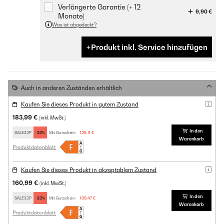
Verlängerte Garantie (+ 12
9,90 €
Monate)
Was ist abgedeckt?
Produkt inkl. Service hinzufügen
Auch in anderen Zuständen erhältlich
Kaufen Sie dieses Produkt in gutem Zustand
183,99 €
(inkl. MwSt.)
In den
SALE32P
-32%
Mit Gutschein:
125,11 €
Warenkorb
Produktdatenblatt
Kaufen Sie dieses Produkt in akzeptablem Zustand
160,99 €
(inkl. MwSt.)
In den
SALE32P
-32%
Mit Gutschein:
109,47 €
Warenkorb
Produktdatenblatt