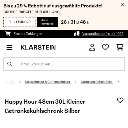
Bis zu 29 % Rabatt auf ausgewählte Produkte!
GROSSE RABATTE NUR 48H LANG!
Jetzt
26
31
45
FULLSWING29
S
M
S
einkaufen
Flexible Zahlungen
Versandkostenfrei ab 100€
altsgeräte
Kühlschränke & Gefrierschränke
Getränkekühlschränke
Happy Hour 48cm 30L Kleiner
Getränkekühlschrank Silber