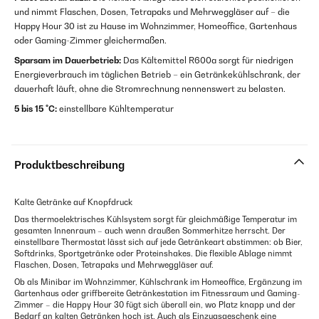
und nimmt Flaschen, Dosen, Tetrapaks und Mehrweggläser auf – die
Happy Hour 30 ist zu Hause im Wohnzimmer, Homeoffice, Gartenhaus
oder Gaming-Zimmer gleichermaßen.
Sparsam im Dauerbetrieb:
Das Kältemittel R600a sorgt für niedrigen
Energieverbrauch im täglichen Betrieb – ein Getränkekühlschrank, der
dauerhaft läuft, ohne die Stromrechnung nennenswert zu belasten.
5 bis 15 °C:
einstellbare Kühltemperatur
Produktbeschreibung
Kalte Getränke auf Knopfdruck
Das thermoelektrisches Kühlsystem sorgt für gleichmäßige Temperatur im
gesamten Innenraum – auch wenn draußen Sommerhitze herrscht. Der
einstellbare Thermostat lässt sich auf jede Getränkeart abstimmen: ob Bier,
Softdrinks, Sportgetränke oder Proteinshakes. Die flexible Ablage nimmt
Flaschen, Dosen, Tetrapaks und Mehrweggläser auf.
Ob als Minibar im Wohnzimmer, Kühlschrank im Homeoffice, Ergänzung im
Gartenhaus oder griffbereite Getränkestation im Fitnessraum und Gaming-
Zimmer – die Happy Hour 30 fügt sich überall ein, wo Platz knapp und der
Bedarf an kalten Getränken hoch ist. Auch als Einzugsgeschenk eine