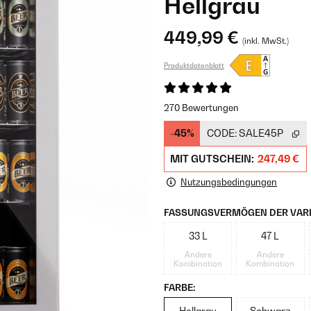
Hellgrau
449,99 €
(inkl. MwSt.)
Produktdatenblatt
270 Bewertungen
-45%
CODE:
SALE45P
MIT GUTSCHEIN:
247,49 €
Nutzungsbedingungen
FASSUNGSVERMÖGEN DER VARI
33 L
47 L
Andere
Andere
Kombination
Kombination
FARBE:
Hellgrau
Schwarz