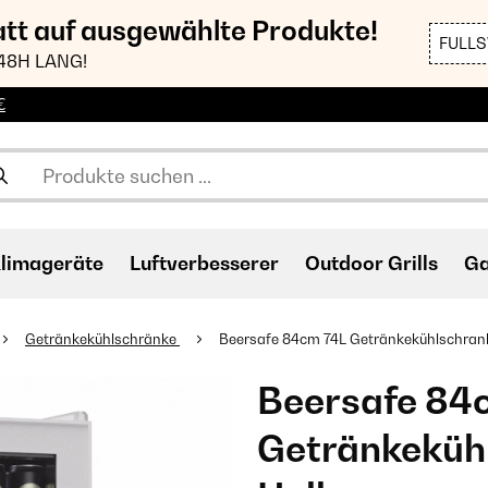
att auf ausgewählte Produkte!
FULL
48H LANG!
€
limageräte
Luftverbesserer
Outdoor Grills
Ga
Getränkekühlschränke
Beersafe 84cm 74L Getränkekühlschrank 
Beersafe 84
Getränkekühl