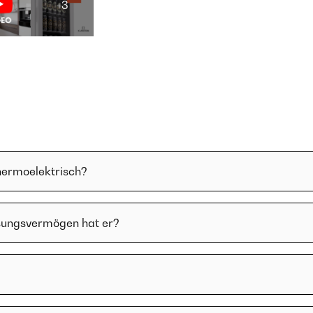
+3
hermoelektrisch?
ssungsvermögen hat er?