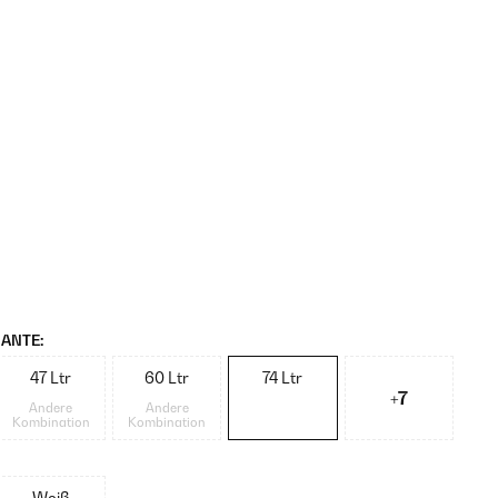
ANTE:
47 Ltr
60 Ltr
74 Ltr
+7
Andere
Andere
Kombination
Kombination
Weiß