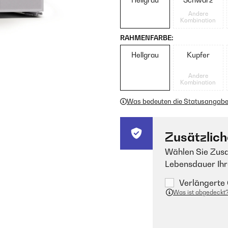
Andere
Kombination
RAHMENFARBE:
Hellgrau
Kupfer
Andere
Kombination
Was bedeuten die Statusangab
Zusätzlich
Wählen Sie Zusa
Lebensdauer Ihr
Verlängerte 
Was ist abgedeckt