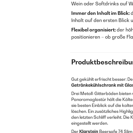
Wein oder Softdrinks auf 
Immer den Inhalt im Blick:
d
Inhalt auf den ersten Blick 
Flexibel organisiert:
der höh
positionieren – ob große F
Produktbeschreibu
Gut gekühlt erfrischt besser: D
Getränkekühlschrank mit Gla
Drei Metall-Gitterböden bieten v
Panoramaglastür hält die Kälte
sie besten Einblick auf die kal
löschen. Ein zusätzliches Highl
den letzten Schliff verleiht. D
eingestellt werden.
Der
Klarstein
Beersafe 74 Sli