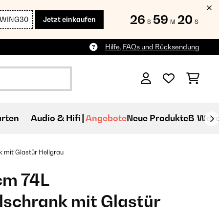
26
59
19
SWING30
Jetzt einkaufen
S
M
S
Hilfe, FAQs und Rücksendung
rten
Audio & Hifi
Angebote
Neue Produkte
B-War
mit Glastür​ Hellgrau
cm 74L
schrank mit Glastür​