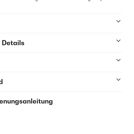
 Details
d
ienungsanleitung