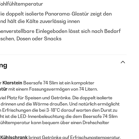
Wohlfühltemperatur
ie doppelt isolierte Panorama-Glastür zeigt den
und hält die Kälte zuverlässig innen
enverstellbare Einlegeboden lässt sich nach Bedarf
laschen, Dosen oder Snacks
ng
er
Klarstein
Beersafe 74 Slim ist ein kompakter
stür
mit einem Fassungsvermögen von 74 Litern.
iel Platz für Speisen und Getränke. Die doppelt isolierte
 drinnen und die Wärme draußen. Und natürlich ermöglicht
ten Erfrischungen die bei 3-18°C darauf warten den Durst zu
ight ist die LED-Innenbeleuchtung die dem Beersafe 74 Slim
ie Kühltemperatur kann bequem über einen Drehschalter
m
Kühlschrank
bringt Getränke auf Erfrischungstemperatur.