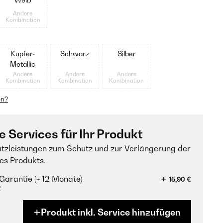
Andere
Kombination
Kupfer-
Schwarz
Silber
Metallic
Andere
Andere
Andere
Kombination
Kombination
Kombination
en?
e Services für Ihr Produkt
tzleistungen zum Schutz und zur Verlängerung der
es Produkts.
Garantie (+ 12 Monate)
15,90 €
?
Produkt inkl. Service hinzufügen