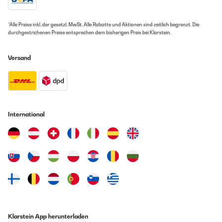
Amazon-Benutzer
Amazon-gebruiker
Übersetzen
*Alle Preise inkl. der gesetzl. MwSt. Alle Rabatte und Aktionen sind zeitlich begrenzt. Die
GEPRÜFTE BEWERTUNG
durchgestrichenen Preise entsprechen dem bisherigen Preis bei Klarstein.
26/04/2024
Schönes Gas-Kochfeld. Sieht gut aus, ist einfach sauber zu halten.
Versand
Einbau ging komplikationslos.
Amazon-Benutzer
International
Klarstein App herunterladen