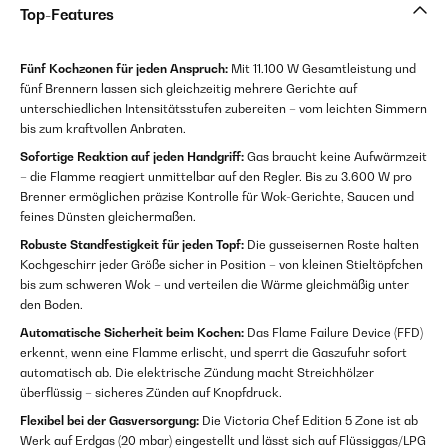
Top-Features
Fünf Kochzonen für jeden Anspruch:
Mit 11.100 W Gesamtleistung und
fünf Brennern lassen sich gleichzeitig mehrere Gerichte auf
unterschiedlichen Intensitätsstufen zubereiten – vom leichten Simmern
bis zum kraftvollen Anbraten.
Sofortige Reaktion auf jeden Handgriff:
Gas braucht keine Aufwärmzeit
– die Flamme reagiert unmittelbar auf den Regler. Bis zu 3.600 W pro
Brenner ermöglichen präzise Kontrolle für Wok-Gerichte, Saucen und
feines Dünsten gleichermaßen.
Robuste Standfestigkeit für jeden Topf:
Die gusseisernen Roste halten
Kochgeschirr jeder Größe sicher in Position – von kleinen Stieltöpfchen
bis zum schweren Wok – und verteilen die Wärme gleichmäßig unter
den Boden.
Automatische Sicherheit beim Kochen:
Das Flame Failure Device (FFD)
erkennt, wenn eine Flamme erlischt, und sperrt die Gaszufuhr sofort
automatisch ab. Die elektrische Zündung macht Streichhölzer
überflüssig – sicheres Zünden auf Knopfdruck.
Flexibel bei der Gasversorgung:
Die Victoria Chef Edition 5 Zone ist ab
Werk auf Erdgas (20 mbar) eingestellt und lässt sich auf Flüssiggas/LPG