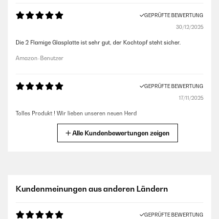
GEPRÜFTE BEWERTUNG
30/12/2025
Die 2 Flamige Glasplatte ist sehr gut, der Kochtopf steht sicher.
Amazon-Benutzer
GEPRÜFTE BEWERTUNG
17/11/2025
Tolles Produkt ! Wir lieben unseren neuen Herd
Amazon-Benutzer
Alle Kundenbewertungen zeigen
GEPRÜFTE BEWERTUNG
28/08/2025
Ging leider zurück ein Starter ging nichtNach Kontackt mit dem
Kundenmeinungen aus anderen Ländern
Verkäufer hätten wir es nicht einmal zurücksenden müssen,aber
entschieden uns für ein besseres Model
GEPRÜFTE BEWERTUNG
Amazon-Benutzer