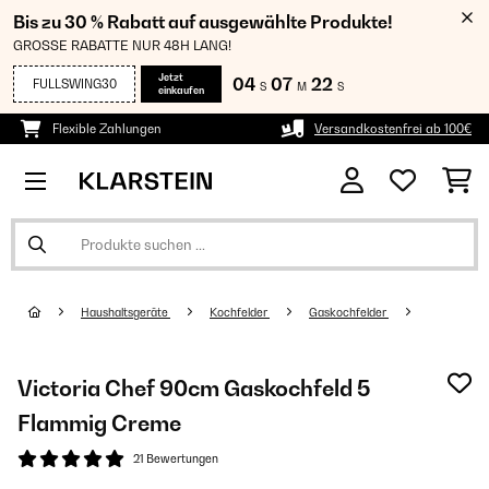
Bis zu 30 % Rabatt auf ausgewählte Produkte!
GROSSE RABATTE NUR 48H LANG!
Jetzt
04
07
21
FULLSWING30
S
M
S
einkaufen
Flexible Zahlungen
Versandkostenfrei ab 100€
Haushaltsgeräte
Kochfelder
Gaskochfelder
Victoria Chef 90cm Gaskochfeld 5
Flammig Creme
21 Bewertungen