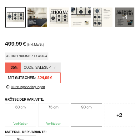
+4
499,99 €
(inkl. MwSt.)
ARTIKELNUMMER: 10045674
-35%
CODE:
SALE35P
MIT GUTSCHEIN:
324,99 €
Nutzungsbedingungen
GRÖSSE DER VARIANTE:
60 cm
75 cm
90 cm
+2
Verfügbar
Verfügbar
MATERIAL DER VARIANTE:
Glas