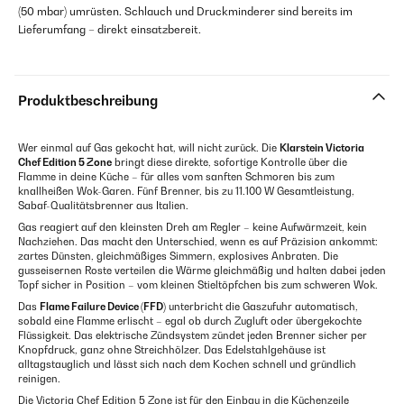
(50 mbar) umrüsten. Schlauch und Druckminderer sind bereits im
Lieferumfang – direkt einsatzbereit.
Produktbeschreibung
Wer einmal auf Gas gekocht hat, will nicht zurück. Die
Klarstein Victoria
Chef Edition 5 Zone
bringt diese direkte, sofortige Kontrolle über die
Flamme in deine Küche – für alles vom sanften Schmoren bis zum
knallheißen Wok-Garen. Fünf Brenner, bis zu 11.100 W Gesamtleistung,
Sabaf-Qualitätsbrenner aus Italien.
Gas reagiert auf den kleinsten Dreh am Regler – keine Aufwärmzeit, kein
Nachziehen. Das macht den Unterschied, wenn es auf Präzision ankommt:
zartes Dünsten, gleichmäßiges Simmern, explosives Anbraten. Die
gusseisernen Roste verteilen die Wärme gleichmäßig und halten dabei jeden
Topf sicher in Position – vom kleinen Stieltöpfchen bis zum schweren Wok.
Das
Flame Failure Device (FFD)
unterbricht die Gaszufuhr automatisch,
sobald eine Flamme erlischt – egal ob durch Zugluft oder übergekochte
Flüssigkeit. Das elektrische Zündsystem zündet jeden Brenner sicher per
Knopfdruck, ganz ohne Streichhölzer. Das Edelstahlgehäuse ist
alltagstauglich und lässt sich nach dem Kochen schnell und gründlich
reinigen.
Die Victoria Chef Edition 5 Zone ist für den Einbau in die Küchenzeile