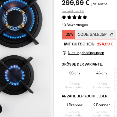
299,99 €
(inkl. MwSt.)
Produktdatenblatt
40 Bewertungen
-25%
CODE:
SALE25P
MIT GUTSCHEIN:
224,99 €
Nutzungsbedingungen
GRÖSSE DER VARIANTE:
30 cm
45 cm
Andere
Andere
Kombination
Kombination
ANZAHL DER KOCHFELDER:
1 Brenner
2 Brenner
Andere
Andere
Kombination
Kombination