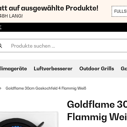
att auf ausgewählte Produkte!
FULL
48H LANG!
€
limageräte
Luftverbesserer
Outdoor Grills
Ga
Goldflame 30cm Gaskochfeld 4 Flammig Weiß
Goldflame 3
Flammig We