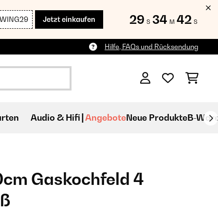
29
34
41
SWING29
Jetzt einkaufen
S
M
S
Hilfe, FAQs und Rücksendung
rten
Audio & Hifi
Angebote
Neue Produkte
B-War
0cm Gaskochfeld 4
iß