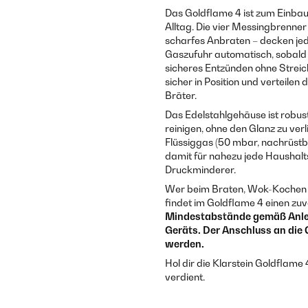
Das Goldflame 4 ist zum Einbau i
Alltag. Die vier Messing­brenne
scharfes Anbraten – decken jede
Gaszufuhr automatisch, sobald 
sicheres Entzünden ohne Streic
sicher in Position und verteilen
Bräter.
Das Edelstahlgehäuse ist robust
reinigen, ohne den Glanz zu ve
Flüssiggas (50 mbar, nachrüstb
damit für nahezu jede Haushalts
Druckminderer.
Wer beim Braten, Wok-Kochen o
findet im Goldflame 4 einen zuv
Mindestabstände gemäß Anleit
Geräts. Der Anschluss an di
werden.
Hol dir die Klarstein Goldflame 
verdient.