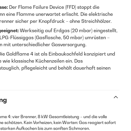
sse:
Der Flame Failure Device (FFD) stoppt die
n eine Flamme unerwartet erlischt. Die elektrische
enner sicher per Knopfdruck – ohne Streichhölzer.
geeignet:
Werkseitig auf Erdgas (20 mbar) eingestellt,
f LPG-Flüssiggas (Gasflasche, 50 mbar) umrüsten –
en mit unterschiedlicher Gasversorgung.
ie Goldflame 4 ist als Einbaukochfeld konzipiert und
e wie klassische Küchenzeilen ein. Das
stauglich, pflegeleicht und behält dauerhaft seinen
ng
ame 4: vier Brenner, 8 kW Gesamtleistung – und die volle
he schätzen. Kein Vorheizen, kein Warten: Gas reagiert sofort
starken Aufkochen bis zum sanften Schmoren.