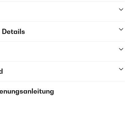
 Details
d
ienungsanleitung