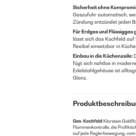
Sicherheit ohne Kompromi
Gaszufuhr automatisch, wen
Zündung entzündet jeden Br
Für Erdgas und Flüssiggas 
lässt sich das Kochfeld au
flexibel einsetzbar in Küch
Einbau in die Küchenzeile:
D
fügt sich nahtlos in modern
Edelstahlgehäuse ist alltag
Glanz.
Produktbeschreibu
Gas-Kochfeld
Klarstein Goldfl
Flammenkon­trolle, die Profiköc
auf jede Reglerbewegung, vom 