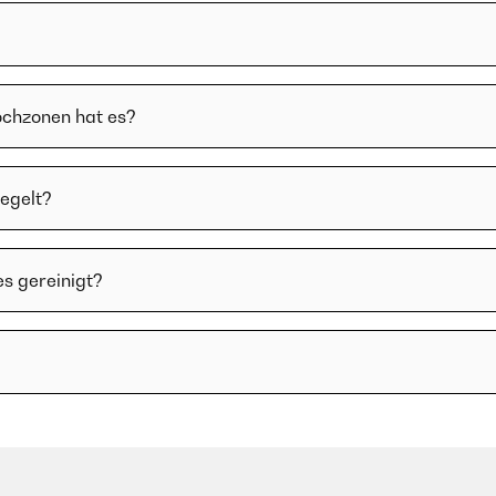
ochzonen hat es?
regelt?
es gereinigt?