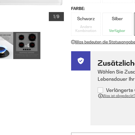
FARBE:
1/9
Schwarz
Silber
Andere
Kombination
Verfügbar
Was bedeuten die Statusangab
+4
Zusätzlich
Wählen Sie Zusa
Lebensdauer Ihr
Verlängerte 
Was ist abgedeckt