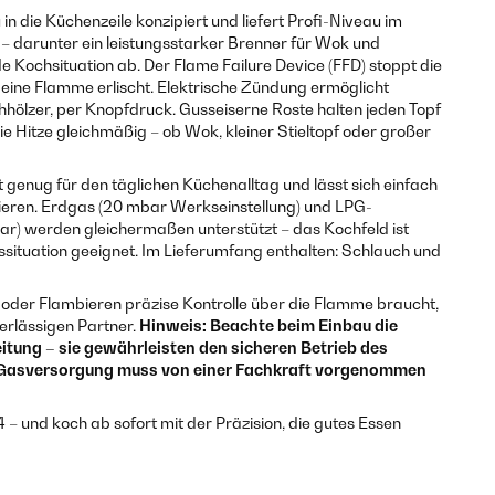
n die Küchenzeile konzipiert und liefert Profi-Niveau im
r – darunter ein leistungsstarker Brenner für Wok und
 Kochsituation ab. Der Flame Failure Device (FFD) stoppt die
eine Flamme erlischt. Elektrische Zündung ermöglicht
hhölzer, per Knopfdruck. Gusseiserne Roste halten jeden Topf
 die Hitze gleichmäßig – ob Wok, kleiner Stieltopf oder großer
 genug für den täglichen Küchenalltag und lässt sich einfach
rlieren. Erdgas (20 mbar Werkseinstellung) und LPG-
ar) werden gleichermaßen unterstützt – das Kochfeld ist
­situation geeignet. Im Lieferumfang enthalten: Schlauch und
der Flambieren präzise Kontrolle über die Flamme braucht,
erlässigen Partner.
Hinweis: Beachte beim Einbau die
ung – sie gewährleisten den sicheren Betrieb des
e Gasversorgung muss von einer Fachkraft vorgenommen
4 – und koch ab sofort mit der Präzision, die gutes Essen